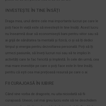
INVESTEȘTE ÎN TINE ÎNSĂȚI
Draga mea, unul dintre cele mai importante lucruri pe care le
poți face în viață este să investești în tine însăți. Acest lucru
nu înseamnă doar să economisești bani pentru viitor sau să
ai grijă de sănătatea ta mentală și fizică, ci și să îți dedici
timpul și energia pentru dezvoltarea personală. Poți să îți
urmezi pasiunile, să înveți lucruri noi sau să te implici în
activități care te fac fericită și împlinită. În cele din urmă, cea
mai mare investiție pe care o poți face este în tine însăți,
pentru că ești cea mai prețioasă resursă pe care o ai.
FII CURAJOASĂ ÎN IUBIRE
Când vine vorba de dragoste, nu uita niciodată să fii
curajoasă. Uneori, cel mai greu lucru este să ne deschidem