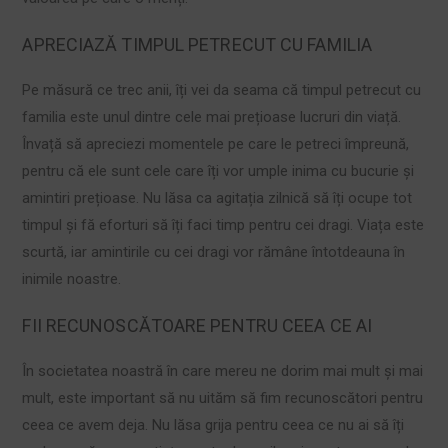
APRECIAZĂ TIMPUL PETRECUT CU FAMILIA
Pe măsură ce trec anii, îți vei da seama că timpul petrecut cu
familia este unul dintre cele mai prețioase lucruri din viață.
Învață să apreciezi momentele pe care le petreci împreună,
pentru că ele sunt cele care îți vor umple inima cu bucurie și
amintiri prețioase. Nu lăsa ca agitația zilnică să îți ocupe tot
timpul și fă eforturi să îți faci timp pentru cei dragi. Viața este
scurtă, iar amintirile cu cei dragi vor rămâne întotdeauna în
inimile noastre.
FII RECUNOSCĂTOARE PENTRU CEEA CE AI
În societatea noastră în care mereu ne dorim mai mult și mai
mult, este important să nu uităm să fim recunoscători pentru
ceea ce avem deja. Nu lăsa grija pentru ceea ce nu ai să îți