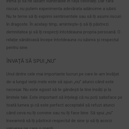
inima și să ne lăsăm vulnerabile în fața celorlalți. Dar fără
riscuri, nu putem experimenta adevărata adâncime a iubirii.
Nu te teme să îți exprimi sentimentele sau să îți asumi riscuri
în dragoste. În același timp, amintește-ți să îți păstrezi
demnitatea și să îți respecți întotdeauna propria persoană. O
relație sănătoasă începe întotdeauna cu iubirea și respectul
pentru sine.
ÎNVAȚĂ SĂ SPUI „NU”
Unul dintre cele mai importante lucruri pe care le-am învățat
de-a lungul vieții mele este să spun „nu” atunci când este
necesar. Nu este egoist să te gândești la tine însăți și la
limitele tale. Este important să înțelegi că nu poți satisface pe
toată lumea și că este perfect acceptabil să refuzi atunci
când ceva nu îți convine sau nu îți face bine. Să spui „nu”
înseamnă să îți păstrezi respectul de sine și să îți acorzi
valoarea pe care o meriți.