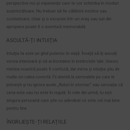
perspective noi și experiențe care te vor schimba în moduri
surprinzătoare. Nu trebuie să fie călătorii exotice sau
costisitoare; chiar și o excursie într-un oraș sau sat din
apropiere poate fi o aventură memorabilă.
ASCULTĂ-ȚI INTUIȚIA
Intuiția ta este un ghid puternic în viață. Învață să îți asculți
vocea interioară și să ai încredere în instinctele tale. Uneori,
mintea noastră poate fi confuză, dar inima și intuiția știu de
multe ori calea corectă. Fii atentă la semnalele pe care le
primești și nu ignora acele „fluturi în stomac” sau senzația că
ceva este sau nu este în regulă. În cele din urmă, tu ești
singura persoană care știe cu adevărat ce este cel mai bine
pentru tine.
ÎNGRIJEȘTE-ȚI RELAȚIILE