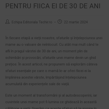
PENTRU FIICA EI DE 30 DE ANI
Echipa Editoriala Techir.ro
22 martie 2024
În fiecare etapă a vieții noastre, sfaturile și înțelepciunea unei
mame au o valoare de neînlocuit. Cu atât mai mult când te
afli în pragul vârstei de 30 de ani, un moment plin de
schimbări și provocări, sfaturile unei mame devin un ghid
prețios. În acest articol, ne propunem să explorăm câteva
sfaturi esențiale pe care o mamă le-ar oferi fiicei ei la
împlinirea acestei vârste, împărtășind înțelepciunea
acumulată din experiențele sale de viață.
Este un moment al transformării și al autodescoperirii, iar
cuvintele unei mame pot fi lumina ce ghidează în această
călătorie a vieții. Sperăm ca aceste sfaturi să te inspire în