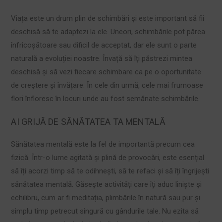
Viața este un drum plin de schimbări și este important să fii
deschisă să te adaptezi la ele. Uneori, schimbările pot părea
înfricoșătoare sau dificil de acceptat, dar ele sunt o parte
naturală a evoluției noastre. Învață să îți păstrezi mintea
deschisă și să vezi fiecare schimbare ca pe o oportunitate
de creștere și învățare. În cele din urmă, cele mai frumoase
flori înfloresc în locuri unde au fost semănate schimbările.
AI GRIJĂ DE SĂNĂTATEA TA MENTALĂ
Sănătatea mentală este la fel de importantă precum cea
fizică. Într-o lume agitată și plină de provocări, este esențial
să îți acorzi timp să te odihnești, să te refaci și să îți îngrijești
sănătatea mentală. Găsește activități care îți aduc liniște și
echilibru, cum ar fi meditația, plimbările în natură sau pur și
simplu timp petrecut singură cu gândurile tale. Nu ezita să