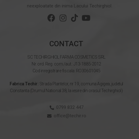
neexploatate din inima Lacului Techirghiol.
CONTACT
SC TECHIRGHIOL FARMA COSMETICS SRL
Nr. ord. Reg. com./aut.: J13-1885-2012
Cod inregistrare fiscala: RO30601045
Fabrica Techir:
Strada Plantelor, nr 19, comuna Agigea, judetul
Constanta (Drumul National 38, la iesire din orasul Techirghiol)
0799 832 447
office@techir.ro