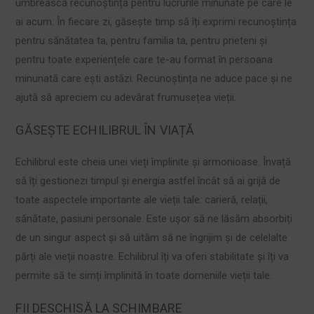
umbrească recunoștința pentru lucrurile minunate pe care le
ai acum. În fiecare zi, găsește timp să îți exprimi recunoștința
pentru sănătatea ta, pentru familia ta, pentru prieteni și
pentru toate experiențele care te-au format în persoana
minunată care ești astăzi. Recunoștința ne aduce pace și ne
ajută să apreciem cu adevărat frumusețea vieții.
GĂSEȘTE ECHILIBRUL ÎN VIAȚĂ
Echilibrul este cheia unei vieți împlinite și armonioase. Învață
să îți gestionezi timpul și energia astfel încât să ai grijă de
toate aspectele importante ale vieții tale: carieră, relații,
sănătate, pasiuni personale. Este ușor să ne lăsăm absorbiți
de un singur aspect și să uităm să ne îngrijim și de celelalte
părți ale vieții noastre. Echilibrul îți va oferi stabilitate și îți va
permite să te simți împlinită în toate domeniile vieții tale.
FII DESCHISĂ LA SCHIMBARE