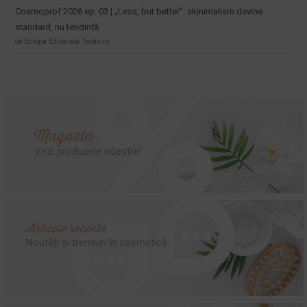
Cosmoprof 2026 ep. 03 | „Less, but better”: skinimalism devine
standard, nu tendință
de Echipa Editoriala Techir.ro
Magazin
Vezi produsele noastre!
Articole recente
Noutăți și trenduri în cosmetică.