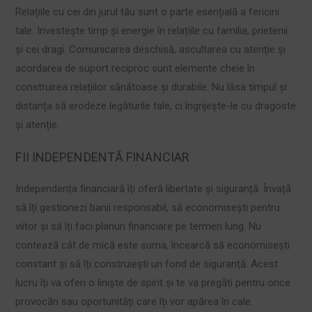
Relațiile cu cei din jurul tău sunt o parte esențială a fericirii
tale. Investește timp și energie în relațiile cu familia, prietenii
și cei dragi. Comunicarea deschisă, ascultarea cu atenție și
acordarea de suport reciproc sunt elemente cheie în
construirea relațiilor sănătoase și durabile. Nu lăsa timpul și
distanța să erodeze legăturile tale, ci îngrijește-le cu dragoste
și atenție.
FII INDEPENDENTĂ FINANCIAR
Independența financiară îți oferă libertate și siguranță. Învață
să îți gestionezi banii responsabil, să economisești pentru
viitor și să îți faci planuri financiare pe termen lung. Nu
contează cât de mică este suma, încearcă să economisești
constant și să îți construiești un fond de siguranță. Acest
lucru îți va oferi o liniște de spirit și te va pregăti pentru orice
provocări sau oportunități care îți vor apărea în cale.