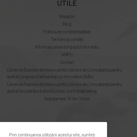
UTILE
Magazin
Blog
Politica de confidențialitate
Termeni și condiții
Informații privind impactul de mediu
ANPC
Contact
Cerere de Expresii de Interes pentru Servicii de Consultanță pentru
apelul European Partnership on Innovative SMEs
Cerere de Expresii de Interes pentru Servicii de Consultanță pentru
apelul Circular Bio-based Europe Joint Undertaking
Regulament 10 Ani Techir
NEWSLETTER
Prin continuarea utilizării acestui site, sunteți