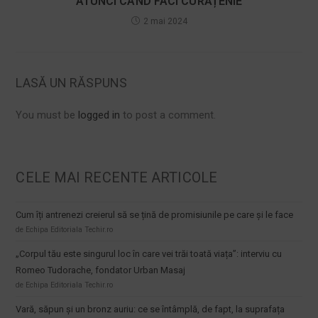
ATUNCI CÂND FACI CURĂȚENIE
2 mai 2024
LASĂ UN RĂSPUNS
You must be
logged in
to post a comment.
CELE MAI RECENTE ARTICOLE
Cum îți antrenezi creierul să se țină de promisiunile pe care și le face
de Echipa Editoriala Techir.ro
„Corpul tău este singurul loc în care vei trăi toată viața”: interviu cu
Romeo Tudorache, fondator Urban Masaj
de Echipa Editoriala Techir.ro
Vară, săpun și un bronz auriu: ce se întâmplă, de fapt, la suprafața