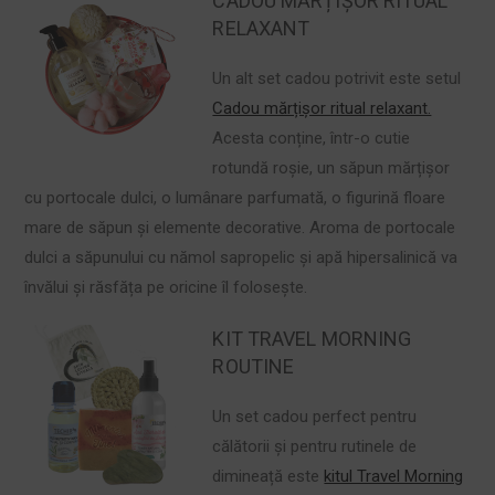
CADOU MĂRȚIȘOR RITUAL
RELAXANT
Un alt set cadou potrivit este setul
Cadou mărțișor ritual relaxant.
Acesta conține, într-o cutie
rotundă roșie, un săpun mărțișor
cu portocale dulci, o lumânare parfumată, o figurină floare
mare de săpun și elemente decorative. Aroma de portocale
dulci a săpunului cu nămol sapropelic și apă hipersalinică va
învălui și răsfăța pe oricine îl folosește.
KIT TRAVEL MORNING
ROUTINE
Un set cadou perfect pentru
călătorii și pentru rutinele de
dimineață este
kitul Travel Morning