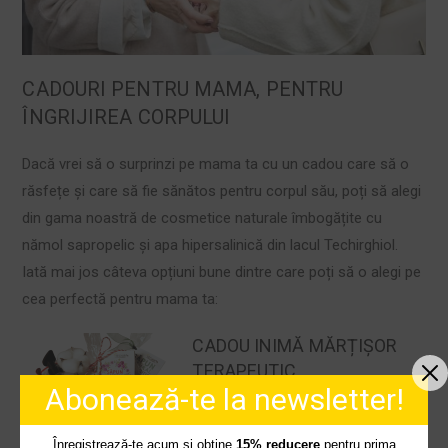
CADOURI PENTRU MAMA, PENTRU
ÎNGRIJIREA CORPULUI
Dacă vrei să o surprinzi pe mama ta cu un cadou care să o
răsfețe și care să fie sănătos pentru corpul său, poți să alegi
din gama noastră de cosmetice naturale îmbogățite cu
nămol sapropelic și apa hipersalinică din lacul Techirghiol.
Iată mai jos câteva opțiuni bune dintre care poți să o alegi pe
cea perfectă pentru mama ta:
CADOU INIMĂ MĂRȚIȘOR
TERAPEUTIC
Abonează-te la newsletter!
Un cadou natural pe care îl poți
alege pentru mama ta este
cadoul
Înregistrează-te acum și obține
15% reducere
pentru prima