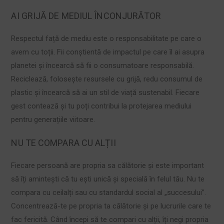
AI GRIJĂ DE MEDIUL ÎNCONJURĂTOR
Respectul față de mediu este o responsabilitate pe care o
avem cu toții. Fii conștientă de impactul pe care îl ai asupra
planetei și încearcă să fii o consumatoare responsabilă.
Reciclează, folosește resursele cu grijă, redu consumul de
plastic și încearcă să ai un stil de viață sustenabil. Fiecare
gest contează și tu poți contribui la protejarea mediului
pentru generațiile viitoare.
NU TE COMPARA CU ALȚII
Fiecare persoană are propria sa călătorie și este important
să îți amintești că tu ești unică și specială în felul tău. Nu te
compara cu ceilalți sau cu standardul social al „succesului”.
Concentrează-te pe propria ta călătorie și pe lucrurile care te
fac fericită. Când începi să te compari cu alții, îți negi propria