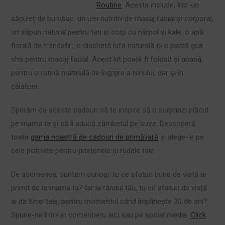
Routine
. Acesta include, într-un
săculeț de bumbac: un ulei nutritiv de masaj facial și corporal,
un săpun natural pentru ten și corp cu nămol și kale, o apă
florală de trandafiri, o dischetă lufa naturală și o piatră gua
sha pentru masaj facial. Acest kit poate fi folosit și acasă,
pentru o rutină matinală de îngrijire a tenului, dar și în
călătorii.
Sperăm ca aceste cadouri să te inspire să o surprinzi plăcut
pe mama ta și să îi aducă zâmbetul pe buze. Descoperă
toata
gama noastră de cadouri de primăvară
și alege-le pe
cele potrivite pentru prietenele și rudele tale.
De asemenea, suntem curioși: tu ce sfaturi bune de viață ai
primit de la mama ta? Iar la rândul tău, tu ce sfaturi de viață
ai da fiicei tale, pentru momentul când împlinește 30 de ani?
Spune-ne într-un comentariu aici sau pe social media.
Click