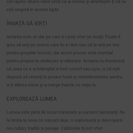
ceri ajutor atunci când simți că ai nevoie și amintește-ți că nu
ești singură în aceste lupte.
ÎNVAȚĂ SĂ IERȚI
Iertarea este un dar pe care ți-l poți oferi ție însăți. Poate fi
greu să ierți pe cineva care te-a rănit sau să te ierți pe tine
pentru greșelile trecute, dar acest proces este esențial
pentru propria ta vindecare și eliberare. Iertarea nu înseamnă
că ceea ce s-a întâmplat a fost corect sau ușor, ci că ești
dispusă să renunți la povara furiei și resentimentelor pentru
a-ți elibera inima și a merge înainte cu viața ta.
EXPLOREAZĂ LUMEA
Lumea este plină de locuri minunate și oameni fascinanți. Nu
te limita la ceea ce cunoști deja, ci explorează și descoperă
noi culturi, tradiții și peisaje. Călătoriile îți pot oferi