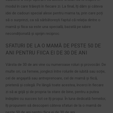
modul în care trăiești în fiecare zi. La final, îți dăm și câteva
idei de cadouri special alese pentru mama ta, prin care poți
să o surprinzi, ca să sărbătorești faptul că relația dintre o
mamă și fiica sa este una specială, bazată pe iubire
necondiționată și sprijin reciproc.
SFATURI DE LA O MAMĂ DE PESTE 50 DE
ANI PENTRU FIICA EI DE 30 DE ANI
Vârsta de 30 de ani vine cu numeroase roluri și provocări. De
multe ori, ca femeie, jonglezi între rolurile de iubită sau soție,
cel de angajată sau antreprenoare, cel de mamă și fiică,
prietenă și colegă. Pe lângă toate acestea, încerci în fiecare
zi să ai grijă și de propria ta stare de bine, pentru a putea
îndeplini cu succes tot ce îți propui. În luna dedicată femeilor,
îți propunem să descoperi câteva sfaturi de la o mamă de
peste 50 de ani pentru fiica ei de 30 de ani.