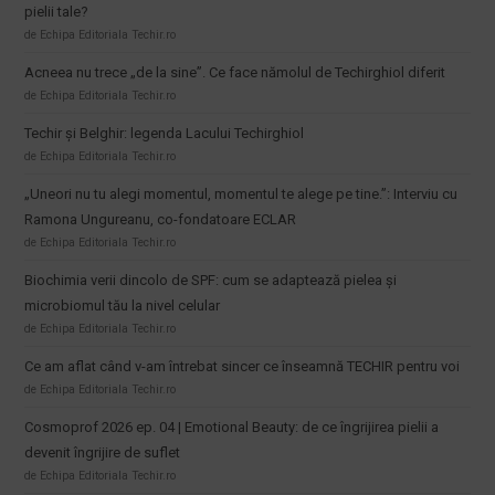
pielii tale?
de Echipa Editoriala Techir.ro
Acneea nu trece „de la sine”. Ce face nămolul de Techirghiol diferit
de Echipa Editoriala Techir.ro
Techir și Belghir: legenda Lacului Techirghiol
de Echipa Editoriala Techir.ro
„Uneori nu tu alegi momentul, momentul te alege pe tine.”: Interviu cu
Ramona Ungureanu, co-fondatoare ECLAR
de Echipa Editoriala Techir.ro
Biochimia verii dincolo de SPF: cum se adaptează pielea și
microbiomul tău la nivel celular
de Echipa Editoriala Techir.ro
Ce am aflat când v-am întrebat sincer ce înseamnă TECHIR pentru voi
de Echipa Editoriala Techir.ro
Cosmoprof 2026 ep. 04 | Emotional Beauty: de ce îngrijirea pielii a
devenit îngrijire de suflet
de Echipa Editoriala Techir.ro