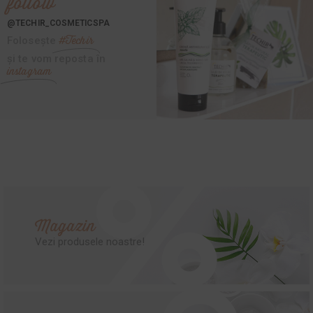
follow
@TECHIR_COSMETICSPA
#Techir
Folosește
și te vom reposta în
instagram
Magazin
Vezi produsele noastre!