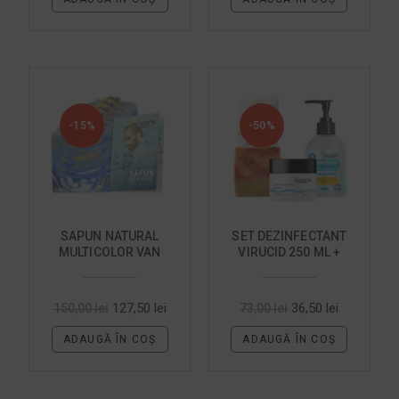
-15%
-50%
SAPUN NATURAL
SET DEZINFECTANT
MULTICOLOR VAN
VIRUCID 250 ML +
GOGH 5+1
CREMA + SAPUN
HIDRATANT
127,50
lei
36,50
lei
150,00
lei
73,00
lei
ADAUGĂ ÎN COȘ
ADAUGĂ ÎN COȘ