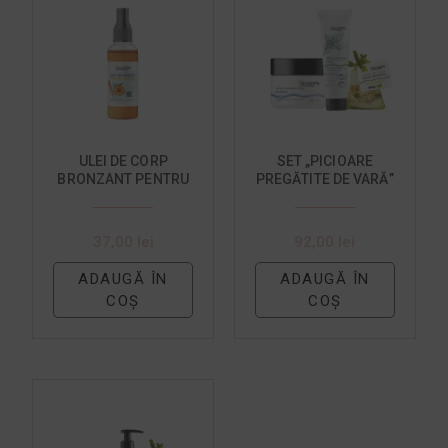
ULEI DE CORP
SET „PICIOARE
BRONZANT PENTRU
PREGĂTITE DE VARĂ”
PLAJĂ SPRAY – 100
ML
37,00
lei
92,00
lei
ADAUGĂ ÎN
ADAUGĂ ÎN
COȘ
COȘ