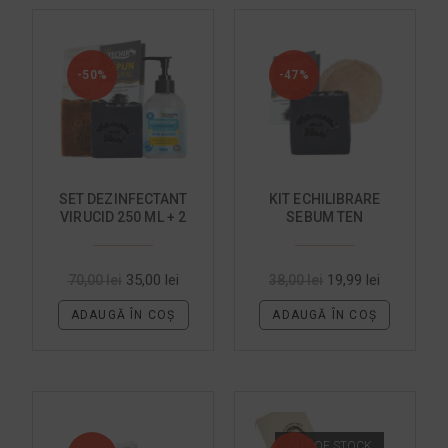
-50%
-47%
SET DEZINFECTANT
KIT ECHILIBRARE
VIRUCID 250 ML + 2
SEBUM TEN
SAPUNURI
HIDRATANTE
35,00
lei
19,99
lei
70,00
lei
38,00
lei
ADAUGĂ ÎN COȘ
ADAUGĂ ÎN COȘ
OUT OF STOCK