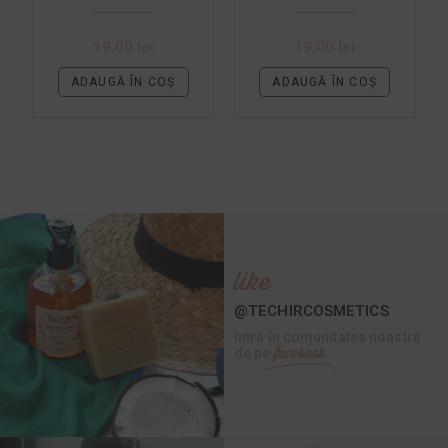
SALINĂ SI NĂMOL
CURATE ȘI
HIDRATATE NĂMOL ȘI
LAVANDĂ
19,00
lei
19,00
lei
ADAUGĂ ÎN COȘ
ADAUGĂ ÎN COȘ
like
@TECHIRCOSMETICS
Intră în comunitatea noastră
facebook
de pe