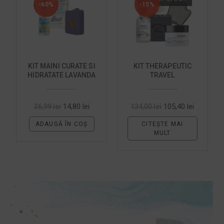
-60%
-15%
KIT MAINI CURATE SI
KIT THERAPEUTIC
HIDRATATE LAVANDA
TRAVEL
14,80
lei
105,40
lei
36,99
lei
124,00
lei
ADAUGĂ ÎN COȘ
CITEȘTE MAI
MULT