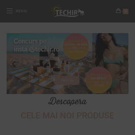
MENIU
0
Participă
Descopera
CELE MAI NOI PRODUSE