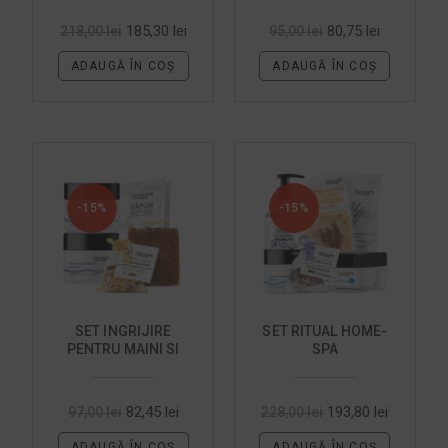
CAFEA 5 + 1 GRATIS
185,30
lei
80,75
lei
218,00
lei
95,00
lei
ADAUGĂ ÎN COȘ
ADAUGĂ ÎN COȘ
-15%
-15%
SET INGRIJIRE
SET RITUAL HOME-
PENTRU MAINI SI
SPA
CALCAIE
82,45
lei
193,80
lei
97,00
lei
228,00
lei
ADAUGĂ ÎN COȘ
ADAUGĂ ÎN COȘ