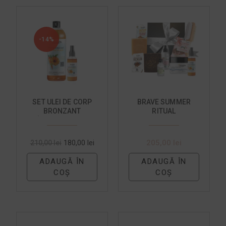
-14%
SET ULEI DE CORP
BRAVE SUMMER
BRONZANT
RITUAL
REÎNCĂRCABIL (1L +
SPRAY 100ML)
180,00
lei
205,00
lei
210,00
lei
ADAUGĂ ÎN
ADAUGĂ ÎN
COȘ
COȘ