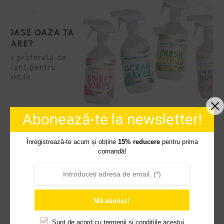
Abonează-te la newsletter!
Descoperă întreaga
gamă
Înregistrează-te acum și obține
15% reducere
pentru prima
comandă!
descopera
Mă abonez!
CELE MAI POPULARE
Sunt de acord cu
termenii și condițiile acestui