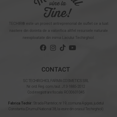
TECHIR® este un proiect antreprenorial de suflet ce a luat
nastere din dorinta de a valorifica altfel resursele naturale
neexploatate din inima Lacului Techirghiol.
CONTACT
SC TECHIRGHIOL FARMA COSMETICS SRL
Nr. ord. Reg. com./aut.: J13-1885-2012
Cod inregistrare fiscala: RO30601045
Fabrica Techir:
Strada Plantelor, nr 19, comuna Agigea, judetul
Constanta (Drumul National 38, la iesire din orasul Techirghiol)