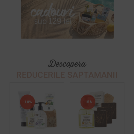
Descopera
REDUCERILE SAPTAMANII
-10%
-15%