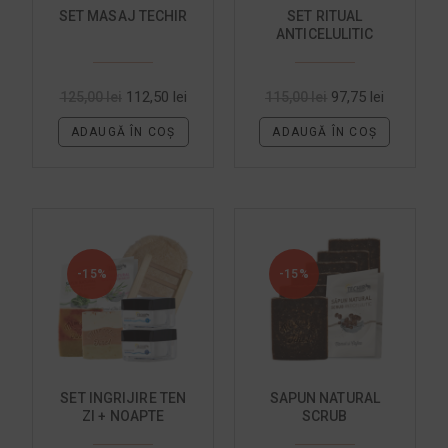
SET MASAJ TECHIR
SET RITUAL
ANTICELULITIC
112,50
lei
97,75
lei
125,00
lei
115,00
lei
ADAUGĂ ÎN COȘ
ADAUGĂ ÎN COȘ
-15%
-15%
SET INGRIJIRE TEN
SAPUN NATURAL
ZI + NOAPTE
SCRUB
ANTICELULITIC CU