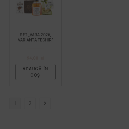
SET „VARA 2026,
VARIANTA TECHIR”
94,00
lei
ADAUGĂ ÎN
COȘ
1
2