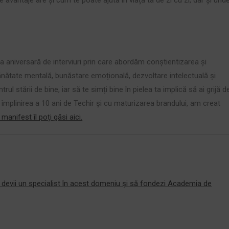
.
ia aniversară de interviuri prin care abordăm conștientizarea și
, sănătate mentală, bunăstare emoțională, dezvoltare intelectuală și
ul stării de bine, iar să te simți bine în pielea ta implică să ai grijă d
cu împlinirea a 10 ani de Techir și cu maturizarea brandului, am creat
manifest îl poți găsi aici.
ă devii un specialist în acest domeniu și să fondezi Academia de