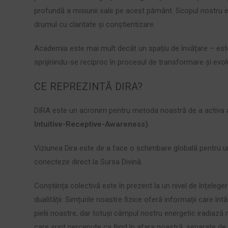
profundă a misiunii sale pe acest pământ. Scopul nostru e
drumul cu claritate și conștientizare.
Academia este mai mult decât un spațiu de învățare – est
sprijinindu-se reciproc în procesul de transformare și evolu
CE REPREZINTĂ DIRA?
DIRA este un acronim pentru metoda noastră de a activa
Intuitive-Receptive-Awareness)
.
Viziunea Dira este de a face o schimbare globală pentru 
conecteze direct la Sursa Divină.
Conștiința colectivă este în prezent la un nivel de înțeleger
dualității. Simțurile noastre fizice oferă informații care 
pielii noastre, dar totuși câmpul nostru energetic iradiază 
care sunt percepute ca fiind în afara noastră, separate de 