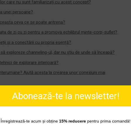
elor care nu sunt familiarizați cu acest concept?
ă a unei persoane?
 aceasta ceva ce se poate antrena?
 viața de zi cu zi pentru a promova echilibrul minte-corp-suflet?
ții și a conectării cu propria esență?
 să exploreze channeling-ul, dar nu știu de unde să înceapă?
tehnici de explorare interioară?
 interumane? Ajută acesta la crearea unor conexiuni mai
mpatia și compasiunea?
Abonează-te la newsletter!
 nu sunt interpretate greșit sau folosite într-un mod dăunător?
 față de channeling?
Înregistrează-te acum și obține
15% reducere
pentru prima comandă!
ia?