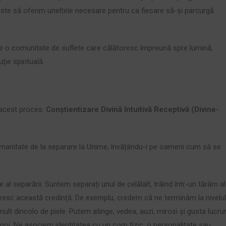
ste să oferim uneltele necesare pentru ca fiecare să-și parcurgă
e o comunitate de suflete care călătoresc împreună spre lumină,
ție spirituală.
 acest proces:
Conștientizare Divină Intuitivă Receptivă (Divine-
umanitate de la separare la Unime, învățându-i pe oameni cum să se
e al separării. Suntem separați unul de celălalt, trăind într-un tărâm al
întăresc această credință. De exemplu, credem că ne terminăm la nivelu
mult dincolo de piele. Putem atinge, vedea, auzi, mirosi și gusta lucrur
noi. Ne asociem identitatea cu un corp fizic, o personalitate sau