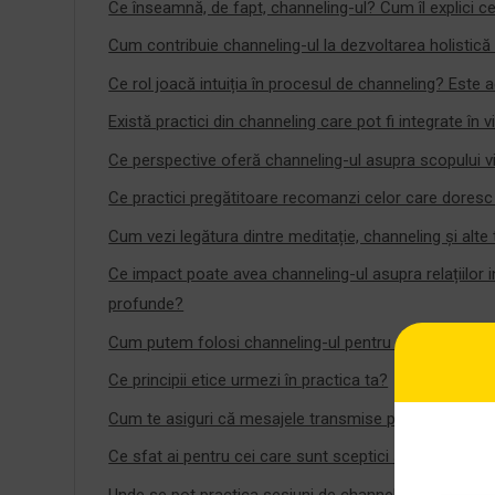
Ce înseamnă, de fapt, channeling-ul? Cum îl explici c
Cum contribuie channeling-ul la dezvoltarea holistic
Ce rol joacă intuiția în procesul de channeling? Este
Există practici din channeling care pot fi integrate în
Ce perspective oferă channeling-ul asupra scopului vie
Ce practici pregătitoare recomanzi celor care doresc
Cum vezi legătura dintre meditație, channeling și alte 
Ce impact poate avea channeling-ul asupra relațiilor
profunde?
Cum putem folosi channeling-ul pentru a dezvolta e
Ce principii etice urmezi în practica ta?
Cum te asiguri că mesajele transmise prin channeling
Ce sfat ai pentru cei care sunt sceptici sau temători
Unde se pot practica sesiuni de channeling în Român