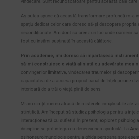
vindecare. Sunt recunoscătoare pentru această cale care 
Aș putea spune că această transformare profundă m-a i
spațiu dedicat celor care doresc să-și descopere propria es
necondiționate. Am dorit să creez un loc unde oamenii să 
fost eu însămi susținută în această călătorie.
Prin academie, îmi doresc să împărtășesc instrumente
să-mi construiesc o viață aliniată cu adevărata mea n
convingerilor limitative, vindecarea traumelor și descoperi
capacitatea de a accesa propriul canal de înțelepciune divin
interioară de a trăi o viață plină de sens.
M-am simțit mereu atrasă de misterele inexplicabile ale vi
științifică. Am început să studiez psihologia pentru a înț
interacționează cu sufletul. În prezent, explorez psiholog
discipline se pot integra cu dimensiunea spirituală. La
Aca
psihoneuroimunologie pentru a ghida persoana spre esența s