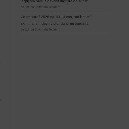
îngrijirea pielii a devenit îngrijire de suflet
de Echipa Editoriala Techir.ro
Cosmoprof 2026 ep. 03 | „Less, but better”:
skinimalism devine standard, nu tendință
de Echipa Editoriala Techir.ro
i
se
e