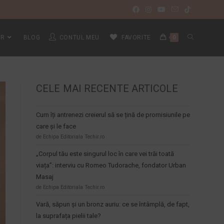
IR
BLOG
CONTUL MEU
FAVORITE
0
CELE MAI RECENTE ARTICOLE
Cum îți antrenezi creierul să se țină de promisiunile pe
care și le face
de Echipa Editoriala Techir.ro
„Corpul tău este singurul loc în care vei trăi toată
viața”: interviu cu Romeo Tudorache, fondator Urban
Masaj
de Echipa Editoriala Techir.ro
Vară, săpun și un bronz auriu: ce se întâmplă, de fapt,
la suprafața pielii tale?