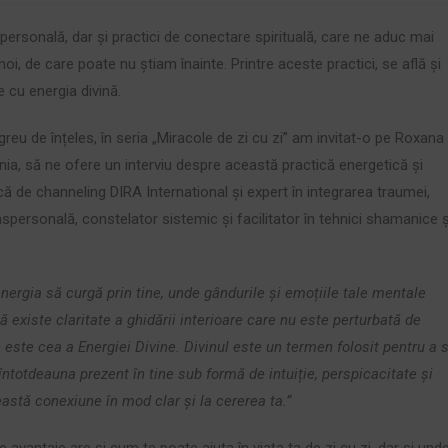
ersonală, dar și practici de conectare spirituală, care ne aduc mai
oi, de care poate nu știam înainte. Printre aceste practici, se află și
e cu energia divină.
reu de înțeles, în seria „Miracole de zi cu zi” am invitat-o pe Roxana
, să ne ofere un interviu despre această practică energetică și
ă de channeling DIRA International și expert în integrarea traumei,
nspersonală, constelator sistemic și facilitator în tehnici shamanice ș
rgia să curgă prin tine, unde gândurile și emoțiile tale mentale
ă existe claritate a ghidării interioare care nu este perturbată de
 este cea a Energiei Divine. Divinul este un termen folosit pentru a 
 întotdeauna prezent în tine sub formă de intuiție, perspicacitate și
eastă conexiune în mod clar și la cererea ta.”
avantaje are și cum te poate ajuta în viața ta de zi cu zi, dar și und