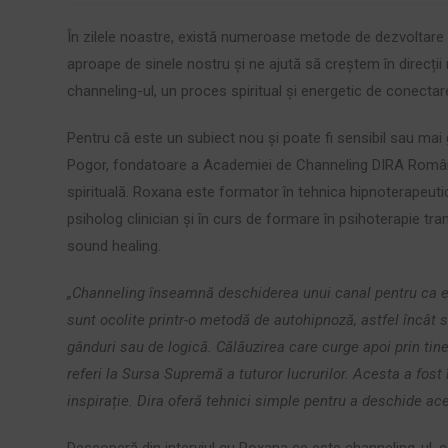
În zilele noastre, există numeroase metode de dezvoltare p
aproape de sinele nostru și ne ajută să creștem în direcții n
channeling-ul, un proces spiritual și energetic de conectar
Pentru că este un subiect nou și poate fi sensibil sau mai g
Pogor, fondatoare a Academiei de Channeling DIRA România
spirituală. Roxana este formator în tehnica hipnoterapeutic
psiholog clinician și în curs de formare în psihoterapie tra
sound healing.
„Channeling înseamnă deschiderea unui canal pentru ca ene
sunt ocolite printr-o metodă de autohipnoză, astfel încât s
gânduri sau de logică. Călăuzirea care curge apoi prin tine
referi la Sursa Supremă a tuturor lucrurilor. Acesta a fost
inspirație. Dira oferă tehnici simple pentru a deschide ac
Descoperă din interviul cu Roxana ce este channeling-ul, ce 