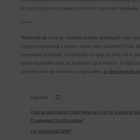
și cum poți practica acest proces de conectare spirituală
*****
“Miracole de zi cu zi: creştem holistic împreună”
este ser
îngrijirea moderată a tuturor ariilor vieții: sănătate fizică
conexiune spirituală. Considerăm că grija de sine stă în centr
toate aspectele vieții, de la interior spre exterior. O dată 
această serie de interviuri cu specialiști,
a cărei poveste și 
Cuprins
Cum ai descoperit channeling-ul și ce te-a inspirat s
Channeling Dira România?
Ce reprezintă DIRA?