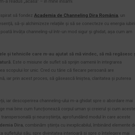
m-a readus „acasă” – în mine însămi.
nspirat să fondez
Academia de Channeling Dira România
, un
ență, să-și alchimizeze relațiile și să se conecteze cu energia iubiri
poată învăța channeling-ul într-un mod sigur și ghidat, așa cum am
le și tehnicile care m-au ajutat să mă vindec, să mă regăsesc 
atură.
Este o misiune de suflet să sprijin oamenii în integrarea
rea scopului lor unic. Cred cu tărie că fiecare persoană are
ă, iar prin acest proces, să găsească liniștea, claritatea și puterea
eții, iar descoperirea channeling-ului m-a ghidat spre o abordare mai
elege mai bine cum funcționează corpul uman și creierul și cum acest
ia transpersonală și neuroștiința, aprofundând modul în care aceste
demia Dira
, combinăm știința cu inexplicabilul, îmbinând elemente d
ufletului său, spre divinitatea interioară și spre o înțelegere mai