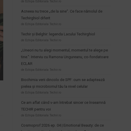
de Echipa Editoriala Techir.ro
Acneea nu trece „de la sine”. Ce face nămolul de
Techirghiol diferit
de Echipa Editoriala Techir.ro
Techir și Belghir: legenda Lacului Techirghiol
de Echipa Editoriala Techir.ro
„Uneori nu tu alegi momentul, momentul te alege pe
tine.”: Interviu cu Ramona Ungureanu, co-fondatoare
ECLAR
de Echipa Editoriala Techir.ro
Biochimia verii dincolo de SPF: cum se adaptează
pielea și microbiomul tău la nivel celular
de Echipa Editoriala Techir.ro
Ce am aflat când v-am întrebat sincer ce înseamnă
TECHIR pentru voi
de Echipa Editoriala Techir.ro
Cosmoprof 2026 ep. 04 | Emotional Beauty: de ce