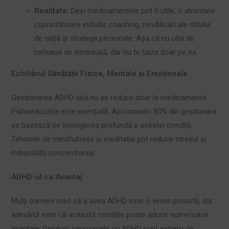
Realitate:
Deși medicamentele pot fi utile, o abordare
cuprinzătoare include coaching, modificări ale stilului
de viață și strategii personale. Așa că nu uita de
cafeaua de dimineață, dar nu te baza doar pe ea.
Echilibrul Sănătății Fizice, Mentale și Emoționale
Gestionarea ADHD-ului nu se reduce doar la medicamente.
Psihoeducația este esențială. Aproximativ 80% din gestionare
se bazează pe înțelegerea profundă a acestei condiții.
Tehnicile de mindfulness și meditația pot reduce stresul și
îmbunătăți concentrarea.
ADHD-ul ca Avantaj
Mulți oameni cred că a avea ADHD este o veste proastă, dar
adevărul este că această condiție poate aduce numeroase
avantaje. Deseori, persoanele cu ADHD sunt extrem de