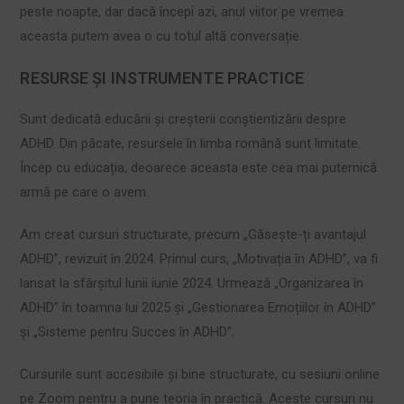
peste noapte, dar dacă începi azi, anul viitor pe vremea
aceasta putem avea o cu totul altă conversație.
RESURSE ȘI INSTRUMENTE PRACTICE
Sunt dedicată educării și creșterii conștientizării despre
ADHD. Din păcate, resursele în limba română sunt limitate.
Încep cu educația, deoarece aceasta este cea mai puternică
armă pe care o avem.
Am creat cursuri structurate, precum „Găsește-ți avantajul
ADHD”, revizuit în 2024. Primul curs, „Motivația în ADHD”, va fi
lansat la sfârșitul lunii iunie 2024. Urmează „Organizarea în
ADHD” în toamna lui 2025 și „Gestionarea Emoțiilor în ADHD”
și „Sisteme pentru Succes în ADHD”.
Cursurile sunt accesibile și bine structurate, cu sesiuni online
pe Zoom pentru a pune teoria în practică. Aceste cursuri nu