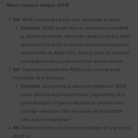
Mituri Comune despre ADHD
Mit:
ADHD înseamnă că ești doar nefocusat și haotic.
Realitate:
ADHD poate duce la creativitate incredibilă
și gândire inovatoare când este canalizat corect. Mulți
antreprenori și artiști își atribuie succesul perspectivei
unice oferite de ADHD. Deci, dacă îți place să desenezi
pe marginea foilor, poate că ești pe drumul cel bun.
Mit:
Suprimarea trăsăturilor ADHD este cea mai bună
modalitate de a te integra.
Realitate:
Acceptarea și utilizarea trăsăturilor ADHD
poate debloca un potențial imens. Capacitatea de a
gândi divergent și hiperfocalizarea pe interese sunt
avantaje valoroase. Cine are nevoie de normalitate
când poți fi extraordinar?
Mit:
Medicamentele sunt singura modalitate de a gestiona
ADHD-ul.