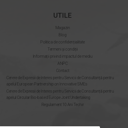
UTILE
Magazin
Blog
Politica de confidențialitate
Termeni și condiții
Informații privind impactul de mediu
ANPC
Contact
Cerere de Expresii de Interes pentru Servicii de Consultanță pentru
apelul European Partnership on Innovative SMEs
Cerere de Expresii de Interes pentru Servicii de Consultanță pentru
apelul Circular Bio-based Europe Joint Undertaking
Regulament 10 Ani Techir