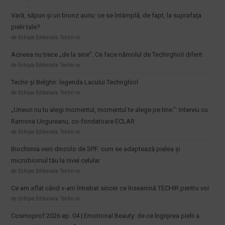
Vară, săpun și un bronz auriu: ce se întâmplă, de fapt, la suprafața
pielii tale?
de Echipa Editoriala Techir.ro
Acneea nu trece „de la sine”. Ce face nămolul de Techirghiol diferit
de Echipa Editoriala Techir.ro
Techir și Belghir: legenda Lacului Techirghiol
de Echipa Editoriala Techir.ro
„Uneori nu tu alegi momentul, momentul te alege pe tine.”: Interviu cu
Ramona Ungureanu, co-fondatoare ECLAR
de Echipa Editoriala Techir.ro
Biochimia verii dincolo de SPF: cum se adaptează pielea și
microbiomul tău la nivel celular
de Echipa Editoriala Techir.ro
Ce am aflat când v-am întrebat sincer ce înseamnă TECHIR pentru voi
de Echipa Editoriala Techir.ro
Cosmoprof 2026 ep. 04 | Emotional Beauty: de ce îngrijirea pielii a