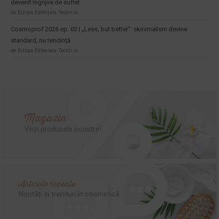
devenit îngrijire de suflet
de Echipa Editoriala Techir.ro
Cosmoprof 2026 ep. 03 | „Less, but better”: skinimalism devine
standard, nu tendință
de Echipa Editoriala Techir.ro
Magazin
Vezi produsele noastre!
Articole recente
Noutăți și trenduri în cosmetică.