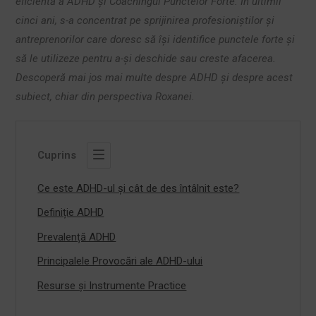
eficientă a ADHD și Coachingul Punctelor Forte. În ultimii
cinci ani, s-a concentrat pe sprijinirea profesioniștilor și
antreprenorilor care doresc să își identifice punctele forte și
să le utilizeze pentru a-și deschide sau creste afacerea.
Descoperă mai jos mai multe despre ADHD și despre acest
subiect, chiar din perspectiva Roxanei.
Cuprins
Ce este ADHD-ul și cât de des întâlnit este?
Definiție ADHD
Prevalență ADHD
Principalele Provocări ale ADHD-ului
Resurse și Instrumente Practice