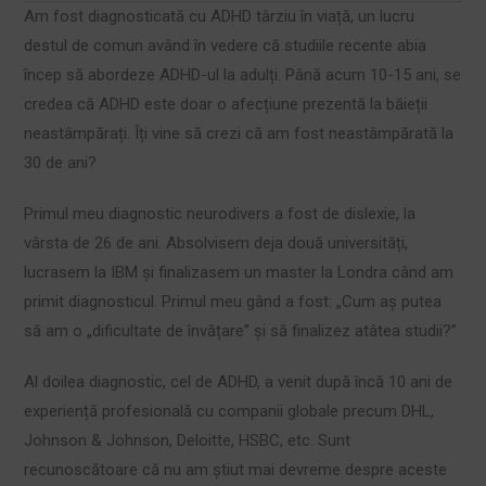
Am fost diagnosticată cu ADHD târziu în viață, un lucru
destul de comun având în vedere că studiile recente abia
încep să abordeze ADHD-ul la adulți. Până acum 10-15 ani, se
credea că ADHD este doar o afecțiune prezentă la băieții
neastâmpărați. Îți vine să crezi că am fost neastâmpărată la
30 de ani?
Primul meu diagnostic neurodivers a fost de dislexie, la
vârsta de 26 de ani. Absolvisem deja două universități,
lucrasem la IBM și finalizasem un master la Londra când am
primit diagnosticul. Primul meu gând a fost: „Cum aș putea
să am o „dificultate de învățare” și să finalizez atâtea studii?”
Al doilea diagnostic, cel de ADHD, a venit după încă 10 ani de
experiență profesională cu companii globale precum DHL,
Johnson & Johnson, Deloitte, HSBC, etc. Sunt
recunoscătoare că nu am știut mai devreme despre aceste