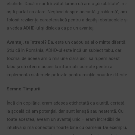
etichete. Dacă m-ar fi învățat lumea că am o „dizabilitate”, m-
aș fi purtat ca atare. Neștiind despre această „problemă”, am
folosit reziliența caracteristică pentru a depăși obstacolele și
a vedea ADHD-ul și dislexia ca pe un avantaj.
Avantaj, te întrebi?
Da, este un cadou să ai o minte diferită.
Știu că în România, ADHD-ul este încă un subiect tabu, dar
tocmai de aceea am o misiune clară aici: să rupem acest
tabu și să oferim acces la informații corecte pentru a
implementa sistemele potrivite pentru mințile noastre diferite.
Semne Timpurii
Încă din copilărie, eram adesea etichetată ca aiurită, certată
la școală că am potențial, dar sunt leneșă sau neatentă. Cu
toate acestea, aveam un avantaj unic – eram incredibil de
intuitivă și mă conectam foarte bine cu oamenii. De exemplu,