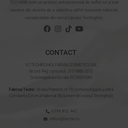
TECHIR® este un proiect antreprenorial de suflet ce a luat
nastere din dorinta de a valorifica altfel resursele naturale
neexploatate din inima Lacului Techirghiol.
CONTACT
SC TECHIRGHIOL FARMA COSMETICS SRL
Nr. ord. Reg. com./aut.: J13-1885-2012
Cod inregistrare fiscala: RO30601045
Fabrica Techir:
Strada Plantelor, nr 19, comuna Agigea, judetul
Constanta (Drumul National 38, la iesire din orasul Techirghiol)
0799 832 447
office@techir.ro