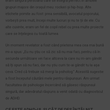
eram singura persoană care se integra perfect în ambele
grupuri majore din orașul meu: rockeri și hip-hop. Alte
etichete primite au fost: prea sensibilă, avocatul poporului,
vorbești prea mult, începi multe lucruri și nu te ții de ele. Cu
alte cuvinte, eram un fel de copil rebel cu prea multe proiecte
care se înțelegea cu toată lumea.
Un moment revelator a fost când prietena mea cea mai bună
mi-a spus: „Eu nu știu ce să zic să nu mai faci, pentru că în
secunda următoare vei face altceva la care nu m-am gândit
să îți spun să nu faci, dar nu știu cum te-ai gândit tu la așa
ceva. Cred că trebuie să mergi la psiholog.” Această sugestie
a fost începutul căutării mele pentru răspunsuri. Am urmat
facultatea de psihologie încercând să găsesc răspunsul
singură, dar adevăratul răspuns a venit odată cu diagnosticul
de ADHD.
CE ESTE ADHD-UL ȘI CÂT DE DES ÎNTÂLNIT