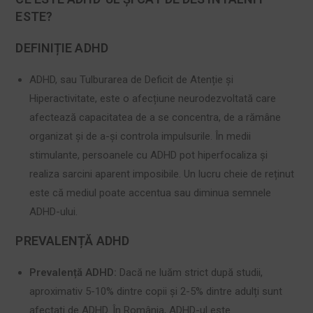
ESTE?
DEFINIȚIE ADHD
ADHD, sau Tulburarea de Deficit de Atenție și
Hiperactivitate, este o afecțiune neurodezvoltată care
afectează capacitatea de a se concentra, de a rămâne
organizat și de a-și controla impulsurile. În medii
stimulante, persoanele cu ADHD pot hiperfocaliza și
realiza sarcini aparent imposibile. Un lucru cheie de reținut
este că mediul poate accentua sau diminua semnele
ADHD-ului.
PREVALENȚĂ ADHD
Prevalență ADHD:
Dacă ne luăm strict după studii,
aproximativ 5-10% dintre copii și 2-5% dintre adulți sunt
afectați de ADHD. În România, ADHD-ul este