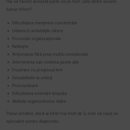
Hai să facem această parte ca un test: câte dintre aceste
lucruri bifezi?
Dificultatea menținerii concentrării
Uitarea în activitățile zilnice
Provocări organizaționale
Neliniște
Acționarea fără prea multă considerație
Intervenirea sau vorbirea peste alții
Frustrare cu progresul lent
Sensibilitate la critică
Procrastinare
Dificultatea estimării timpului
Abilități organizatorice slabe
Pasul următor, dacă ai bifat mai mult de 5, este să cauți un
specialist pentru diagnostic.