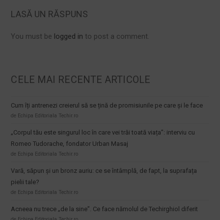
LASĂ UN RĂSPUNS
You must be
logged in
to post a comment.
CELE MAI RECENTE ARTICOLE
Cum îți antrenezi creierul să se țină de promisiunile pe care și le face
de Echipa Editoriala Techir.ro
„Corpul tău este singurul loc în care vei trăi toată viața”: interviu cu
Romeo Tudorache, fondator Urban Masaj
de Echipa Editoriala Techir.ro
Vară, săpun și un bronz auriu: ce se întâmplă, de fapt, la suprafața
pielii tale?
de Echipa Editoriala Techir.ro
Acneea nu trece „de la sine”. Ce face nămolul de Techirghiol diferit
de Echipa Editoriala Techir.ro