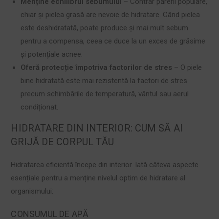
Menține echilibrul sebumului
– Contrar părerii populare,
chiar și pielea grasă are nevoie de hidratare. Când pielea
este deshidratată, poate produce și mai mult sebum
pentru a compensa, ceea ce duce la un exces de grăsime
și potențiale acnee.
Oferă protecție împotriva factorilor de stres
– O piele
bine hidratată este mai rezistentă la factori de stres
precum schimbările de temperatură, vântul sau aerul
condiționat.
HIDRATARE DIN INTERIOR: CUM SĂ AI
GRIJĂ DE CORPUL TĂU
Hidratarea eficientă începe din interior. Iată câteva aspecte
esențiale pentru a menține nivelul optim de hidratare al
organismului:
CONSUMUL DE APĂ