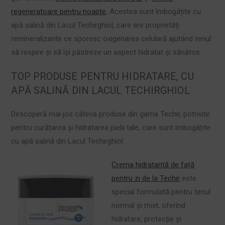
regeneratoare pentru noapte
. Acestea sunt îmbogățite cu
apă salină din Lacul Techirghiol, care are proprietăți
remineralizante ce sporesc oxigenarea celulară ajutând tenul
să respire şi să îşi păstreze un aspect hidratat şi sănătos.
TOP PRODUSE PENTRU HIDRATARE, CU
APĂ SALINĂ DIN LACUL TECHIRGHIOL
Descoperă mai jos câteva produse din gama Techir, potrivite
pentru curățarea și hidratarea pielii tale, care sunt îmbogățite
cu apă salină din Lacul Techirghiol:
Crema hidratantă de față
pentru zi de la Techir
este
special formulată pentru tenul
normal și mixt, oferind
hidratare, protecție și