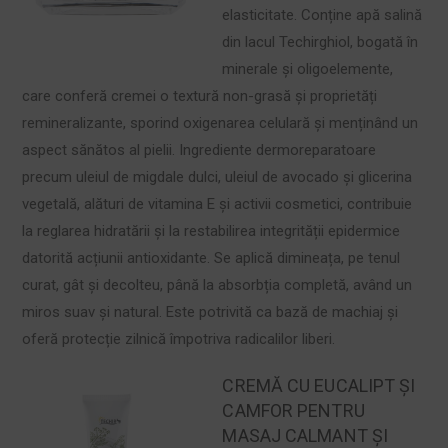
elasticitate. Conține apă salină
din lacul Techirghiol, bogată în
minerale și oligoelemente,
care conferă cremei o textură non-grasă și proprietăți
remineralizante, sporind oxigenarea celulară și menținând un
aspect sănătos al pielii. Ingrediente dermoreparatoare
precum uleiul de migdale dulci, uleiul de avocado și glicerina
vegetală, alături de vitamina E și activii cosmetici, contribuie
la reglarea hidratării și la restabilirea integrității epidermice
datorită acțiunii antioxidante. Se aplică dimineața, pe tenul
curat, gât și decolteu, până la absorbția completă, având un
miros suav și natural. Este potrivită ca bază de machiaj și
oferă protecție zilnică împotriva radicalilor liberi.
CREMĂ CU EUCALIPT ȘI
CAMFOR PENTRU
MASAJ CALMANT ȘI