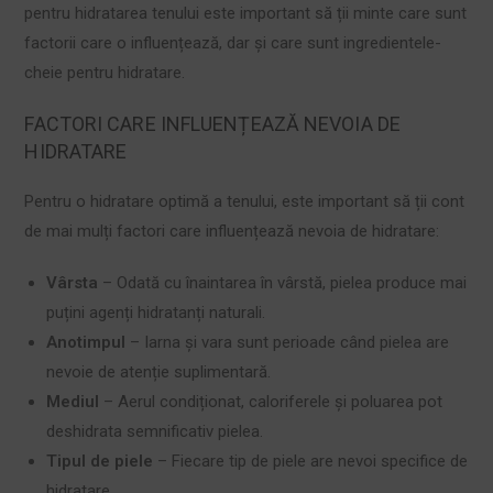
pentru hidratarea tenului este important să ții minte care sunt
factorii care o influențează, dar și care sunt ingredientele-
cheie pentru hidratare.
FACTORI CARE INFLUENȚEAZĂ NEVOIA DE
HIDRATARE
Pentru o hidratare optimă a tenului, este important să ții cont
de mai mulți factori care influențează nevoia de hidratare:
Vârsta
– Odată cu înaintarea în vârstă, pielea produce mai
puțini agenți hidratanți naturali.
Anotimpul
– Iarna și vara sunt perioade când pielea are
nevoie de atenție suplimentară.
Mediul
– Aerul condiționat, caloriferele și poluarea pot
deshidrata semnificativ pielea.
Tipul de piele
– Fiecare tip de piele are nevoi specifice de
hidratare.