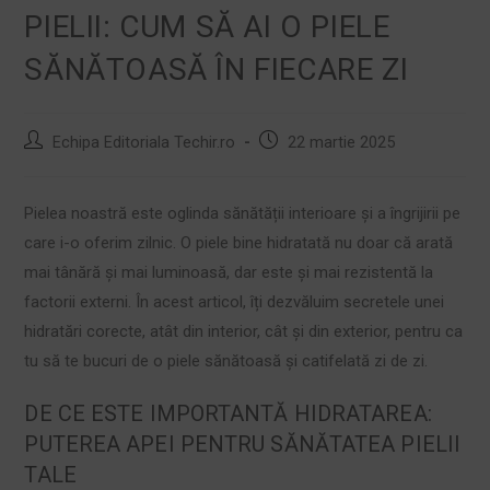
PIELII: CUM SĂ AI O PIELE
SĂNĂTOASĂ ÎN FIECARE ZI
Echipa Editoriala Techir.ro
22 martie 2025
Pielea noastră este oglinda sănătății interioare și a îngrijirii pe
care i-o oferim zilnic. O piele bine hidratată nu doar că arată
mai tânără și mai luminoasă, dar este și mai rezistentă la
factorii externi. În acest articol, îți dezvăluim secretele unei
hidratări corecte, atât din interior, cât și din exterior, pentru ca
tu să te bucuri de o piele sănătoasă și catifelată zi de zi.
DE CE ESTE IMPORTANTĂ HIDRATAREA:
PUTEREA APEI PENTRU SĂNĂTATEA PIELII
TALE