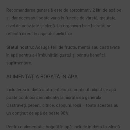
Recomandarea generală este de aproximativ 2 litri de apă pe
zi, dar necesarul poate varia în funcție de vârstă, greutate,
nivel de activitate și climă. Un organism bine hidratat se
reflectă direct în aspectul pielii tale.
Sfatul nostru:
Adaugă felii de fructe, mentă sau castravete
în apă pentru a-i îmbunătăți gustul și pentru beneficii
suplimentare.
ALIMENTAȚIA BOGATĂ ÎN APĂ
Includerea în dietă a alimentelor cu conținut ridicat de apă
poate contribui semnificativ la hidratarea generală.
Castraveți, pepeni, citrice, căpșuni, roșii – toate acestea au
un conținut de apă de peste 90%.
Pentru o alimentație bogată în apă, include în dieta ta zilnică