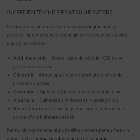
INGREDIENTE-CHEIE PENTRU HIDRATARE
O hidratare eficientă începe cu alegerea ingredientelor
potrivite, iar acestea sunt esențiale pentru menținerea pielii
suple și sănătoase.
Acid hialuronic
– Poate reține de până la 1000 de ori
greutatea sa în apă.
Glicerină
– Atrage apa din atmosferă și din straturile
profunde ale pielii.
Ceramide
– Ajută la refacerea barierei naturale a pielii.
Aloe vera
– Calmează și hidratează în același timp.
Uleiuri naturale
– Uleiul de jojoba, argan, măsline sau
cocos oferă hidratare intensă.
Pentru hidratarea tenului, poți utiliza cremele pentru față din
gama Techir:
crema hidratantă pentru zi
și
crema