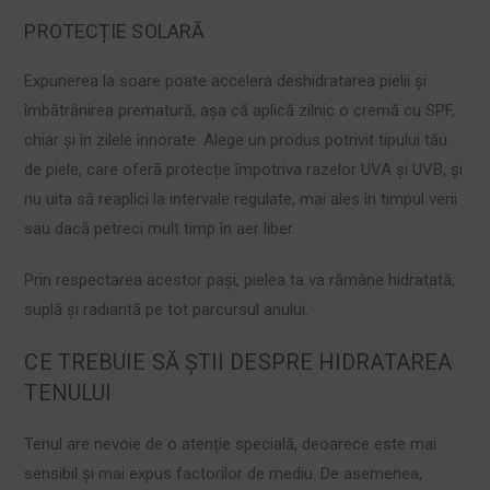
PROTECȚIE SOLARĂ
Expunerea la soare poate accelera deshidratarea pielii și
îmbătrânirea prematură, așa că aplică zilnic o cremă cu SPF,
chiar și în zilele înnorate. Alege un produs potrivit tipului tău
de piele, care oferă protecție împotriva razelor UVA și UVB, și
nu uita să reaplici la intervale regulate, mai ales în timpul verii
sau dacă petreci mult timp în aer liber.
Prin respectarea acestor pași, pielea ta va rămâne hidratată,
suplă și radiantă pe tot parcursul anului.
CE TREBUIE SĂ ȘTII DESPRE HIDRATAREA
TENULUI
Tenul are nevoie de o atenție specială, deoarece este mai
sensibil și mai expus factorilor de mediu. De asemenea,