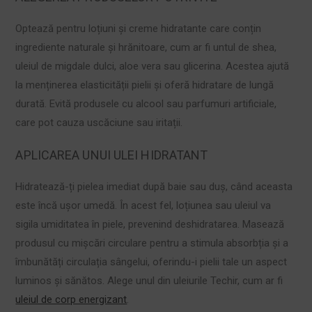
Optează pentru loțiuni și creme hidratante care conțin
ingrediente naturale și hrănitoare, cum ar fi untul de shea,
uleiul de migdale dulci, aloe vera sau glicerina. Acestea ajută
la menținerea elasticității pielii și oferă hidratare de lungă
durată. Evită produsele cu alcool sau parfumuri artificiale,
care pot cauza uscăciune sau iritații.
APLICAREA UNUI ULEI HIDRATANT
Hidratează-ți pielea imediat după baie sau duș, când aceasta
este încă ușor umedă. În acest fel, loțiunea sau uleiul va
sigila umiditatea în piele, prevenind deshidratarea. Masează
produsul cu mișcări circulare pentru a stimula absorbția și a
îmbunătăți circulația sângelui, oferindu-i pielii tale un aspect
luminos și sănătos. Alege unul din uleiurile Techir, cum ar fi
uleiul de corp energizant
.