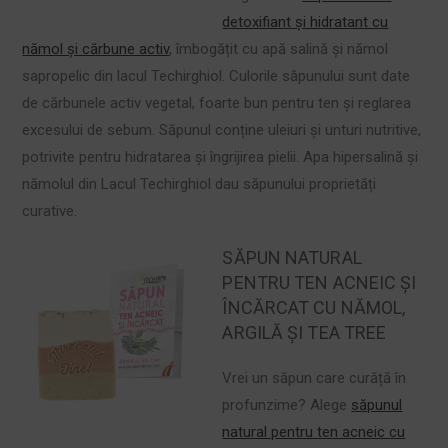
detoxifiant și hidratant cu
nămol și cărbune activ
, îmbogățit cu apă salină și nămol
sapropelic din lacul Techirghiol. Culorile săpunului sunt date
de cărbunele activ vegetal, foarte bun pentru ten și reglarea
excesului de sebum. Săpunul conține uleiuri și unturi nutritive,
potrivite pentru hidratarea și îngrijirea pielii. Apa hipersalină și
nămolul din Lacul Techirghiol dau săpunului proprietăți
curative.
SĂPUN NATURAL
PENTRU TEN ACNEIC ȘI
ÎNCĂRCAT CU NĂMOL,
ARGILĂ ȘI TEA TREE
Vrei un săpun care curăță în
profunzime? Alege
săpunul
natural pentru ten acneic cu