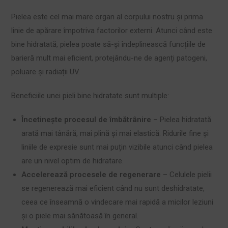
Pielea este cel mai mare organ al corpului nostru și prima
linie de apărare împotriva factorilor externi. Atunci când este
bine hidratată, pielea poate să-și îndeplinească funcțiile de
barieră mult mai eficient, protejându-ne de agenți patogeni,
poluare și radiații UV.
Beneficiile unei pieli bine hidratate sunt multiple:
Încetinește procesul de îmbătrânire
– Pielea hidratată
arată mai tânără, mai plină și mai elastică. Ridurile fine și
liniile de expresie sunt mai puțin vizibile atunci când pielea
are un nivel optim de hidratare.
Accelerează procesele de regenerare
– Celulele pielii
se regenerează mai eficient când nu sunt deshidratate,
ceea ce înseamnă o vindecare mai rapidă a micilor leziuni
și o piele mai sănătoasă în general.