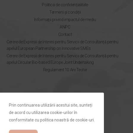
Politica de confidențialitate
Termeni și condiții
Informații privind impactul de mediu
ANPC
Contact
Cerere de Expresii de Interes pentru Servicii de Consultanță pentru
apelul European Partnership on Innovative SMEs
Cerere de Expresii de Interes pentru Servicii de Consultanță pentru
apelul Circular Bio-based Europe Joint Undertaking
Regulament 10 Ani Techir
NEWSLETTER
Prin continuarea utilizării acestui site, sunteți
Rămâi la curent cu ofertele Techir.ro
de acord cu utilizarea cookie-urilor în
conformitate cu politica noastră de cookie-uri.