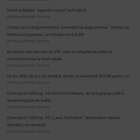
Techir și Belghir: legenda Lacului Techirghiol
de Echipa Editoriala Techir.ro
„Uneori nu tu alegi momentul, momentul te alege pe tine.”: Interviu cu
Ramona Ungureanu, co-fondatoare ECLAR
de Echipa Editoriala Techir.ro
Biochimia verii dincolo de SPF: cum se adaptează pielea și
microbiomul tău la nivel celular
de Echipa Editoriala Techir.ro
Ce am aflat când v-am întrebat sincer ce înseamnă TECHIR pentru voi
de Echipa Editoriala Techir.ro
Cosmoprof 2026 ep. 04 | Emotional Beauty: de ce îngrijirea pielii a
devenit îngrijire de suflet
de Echipa Editoriala Techir.ro
Cosmoprof 2026 ep. 03 | „Less, but better”: skinimalism devine
standard, nu tendință
de Echipa Editoriala Techir.ro