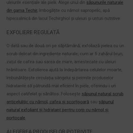
uleiurile esențiale ale pielii. Alege unul din
săpunurile naturale
din gama Techir
, îmbogățite cu nămol sapropelic, apă
hipersalinică din lacul Techirghiol și uleiuri și unturi nutritive.
EXFOLIERE REGULATĂ
O dată sau de două ori pe săptămână, exfoliază pielea cu un
scrub delicat din ingrediente naturale, cum ar fi zahărul brun,
zațul de cafea sau sarea de mare, amestecate cu uleiuri
hrănitoare. Exfolierea ajută la îndepărtarea celulelor moarte,
îmbunătățește circulația sângelui și permite produselor
hidratante să pătrundă mai eficient în piele, oferindu-i un
aspect catifelat și sănătos. Folosește
săpunul natural scrub
anticelulitic cu nămol, cafea și scorțișoară
sau
săpunul
natural exfoliant și hidratant pentru corp cu nămol și
portocale
.
ALEGEREA PRODUSELOR POTRIVITE