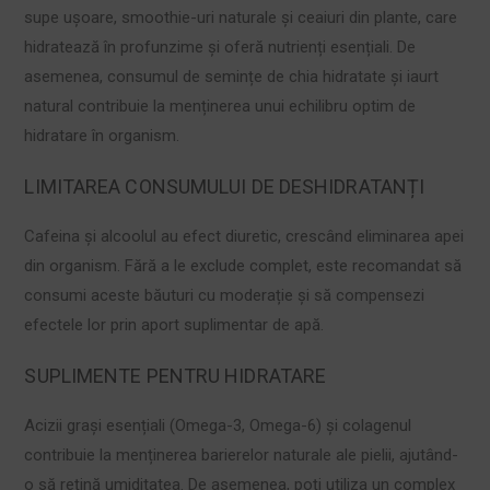
supe ușoare, smoothie-uri naturale și ceaiuri din plante, care
hidratează în profunzime și oferă nutrienți esențiali. De
asemenea, consumul de semințe de chia hidratate și iaurt
natural contribuie la menținerea unui echilibru optim de
hidratare în organism.
LIMITAREA CONSUMULUI DE DESHIDRATANȚI
Cafeina și alcoolul au efect diuretic, crescând eliminarea apei
din organism. Fără a le exclude complet, este recomandat să
consumi aceste băuturi cu moderație și să compensezi
efectele lor prin aport suplimentar de apă.
SUPLIMENTE PENTRU HIDRATARE
Acizii grași esențiali (Omega-3, Omega-6) și colagenul
contribuie la menținerea barierelor naturale ale pielii, ajutând-
o să rețină umiditatea. De asemenea, poți utiliza un complex