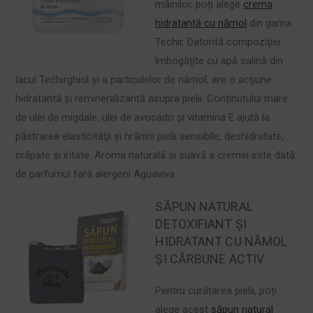
mâinilor, poți alege
crema
hidratantă cu nămol
din gama
Techir. Datorită compoziţiei
îmbogăţite cu apă salină din
lacul Techirghiol şi a particulelor de nămol, are o acţiune
hidratantă şi remineralizantă asupra pielii. Conținutului mare
de ulei de migdale, ulei de avocado şi vitamina E ajută la
păstrarea elasticităţii şi hrănirii pielii sensibile, deshidratate,
crăpate şi iritate. Aroma naturală și suavă a cremei este dată
de parfumul fară alergeni Aguaviva.
SĂPUN NATURAL
DETOXIFIANT ȘI
HIDRATANT CU NĂMOL
ȘI CĂRBUNE ACTIV
Pentru curățarea pielii, poți
alege acest
săpun natural