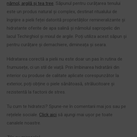
nămol, argilă și tea tree
. Săpunul pentru curățarea tenului
este un produs natural și complex, destinat ritualului de
îngrijire a pielii feței datorită proprietăților remineralizante și
hidratante oferite de apa salină și nămolul sapropelic din
lacul Techirghiol și mixul de argile. Poți utiliza acest săpun și
pentru curățare și demachiere, dimineața și seara.
Hidratarea corectă a pielii nu este doar un pas în rutina de
frumusețe, ci un stil de viață. Prin îmbinarea hidratării din
interior cu produse de calitate aplicate corespunzător la
exterior, poți obține o piele sănătoasă, strălucitoare și
rezistentă la factorii de stres.
Tu cum te hidratezi? Spune-ne în comentarii mai jos sau pe
rețelele sociale.
Click aici
să ajungi mai ușor pe toate
canalele noastre.