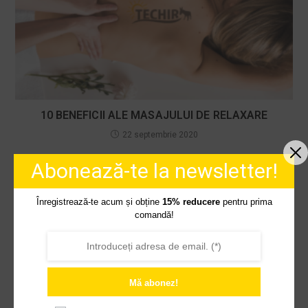
10 BENEFICII ALE MASAJULUI DE RELAXARE
22 septembrie 2020
Abonează-te la newsletter!
LASĂ UN RĂSPUNS
Înregistrează-te acum și obține
15% reducere
pentru prima
comandă!
You must be
logged in
to post a comment.
CELE MAI RECENTE ARTICOLE
Mă abonez!