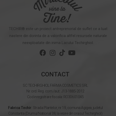
TECHIR® este un proiect antreprenorial de suflet ce a luat
nastere din dorinta de a valorifica altfel resursele naturale
neexploatate din inima Lacului Techirghiol.
CONTACT
SC TECHIRGHIOL FARMA COSMETICS SRL
Nr. ord. Reg. com./aut.: J13-1885-2012
Cod inregistrare fiscala: RO30601045
Fabrica Techir:
Strada Plantelor, nr 19, comuna Agigea, judetul
Constanta (Drumul National 38, la iesire din orasul Techirghiol)