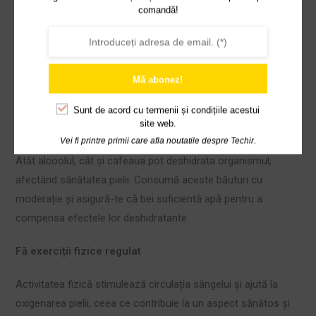
Adoptă o dietă echilibrată
comandă!
Consumă alimente bogate în acizi grași esențiali (precum
omega-3 și omega-6), antioxidanți și vitamine (A, C, E) care
contribuie la sănătatea pielii. Fructele, legumele, nucile și
Mă abonez!
peștele gras sunt alegeri excelente pentru o piele sănătoasă.
Sunt de acord cu
termenii și condițiile acestui
site web.
Evită alcoolul și cafeaua în exces
Vei fi printre primii care afla noutatile despre Techir.
Atât alcoolul, cât și cafeaua pot deshidrata organismul,
afectând sănătatea pielii. Consumă aceste băuturi cu
moderație și asigură-te că bei suficientă apă pentru a
compensa efectele lor deshidratante.
Fă exerciții fizice regulat
Activitatea fizică stimulează circulația sângelui și ajută la
oxigenarea pielii, ceea ce contribuie la un aspect sănătos și