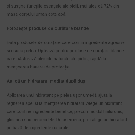
și susține funcțiile esențiale ale pielii, mai ales că 72% din
masa corpului uman este apă.
Folosește produse de curățare blânde
Evită produsele de curățare care conțin ingrediente agresive
și usucă pielea. Optează pentru produse de curățare blânde,
care păstrează uleiurile naturale ale pielii și ajută la
menținerea barierei de protecție.
Aplică un hidratant imediat după duș
Aplicarea unui hidratant pe pielea ușor umedă ajută la
reținerea apei și la menținerea hidratării. Alege un hidratant
care conține ingrediente benefice, precum acidul hialuronic,
glicerina sau ceramidele. De asemena, poți alege un hidratant
pe bază de ingrediente naturale.