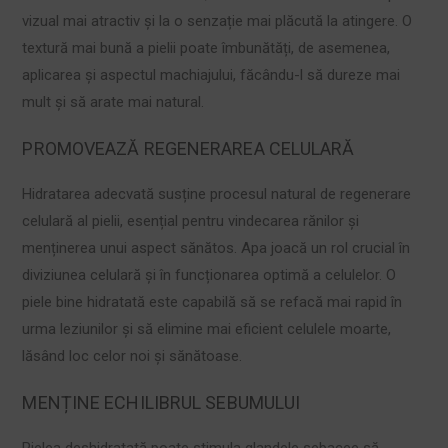
vizual mai atractiv și la o senzație mai plăcută la atingere. O
textură mai bună a pielii poate îmbunătăți, de asemenea,
aplicarea și aspectul machiajului, făcându-l să dureze mai
mult și să arate mai natural.
PROMOVEAZĂ REGENERAREA CELULARĂ
Hidratarea adecvată susține procesul natural de regenerare
celulară al pielii, esențial pentru vindecarea rănilor și
menținerea unui aspect sănătos. Apa joacă un rol crucial în
diviziunea celulară și în funcționarea optimă a celulelor. O
piele bine hidratată este capabilă să se refacă mai rapid în
urma leziunilor și să elimine mai eficient celulele moarte,
lăsând loc celor noi și sănătoase.
MENȚINE ECHILIBRUL SEBUMULUI
Pielea deshidratată poate stimula glandele sebacee să