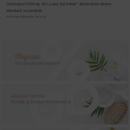
Cosmoprof 2026 ep. 03 | „Less, but better”: skinimalism devine
standard, nu tendință
de Echipa Editoriala Techir.ro
Magazin
Vezi produsele noastre!
Articole recente
Noutăți și trenduri în cosmetică.