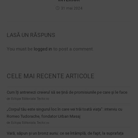
31 mai 2024
LASĂ UN RĂSPUNS
You must be
logged in
to post a comment.
CELE MAI RECENTE ARTICOLE
Cum îți antrenezi creierul să se țină de promisiunile pe care și le face
de Echipa Editoriala Techir.ro
„Corpul tău este singurul loc în care vei trăi toată viața”: interviu cu
Romeo Tudorache, fondator Urban Masaj
de Echipa Editoriala Techir.ro
Vară, săpun și un bronz auriu: ce se întâmplă, de fapt, la suprafața