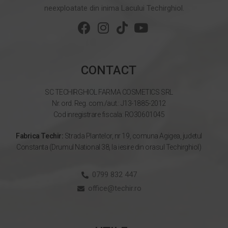
neexploatate din inima Lacului Techirghiol.
CONTACT
SC TECHIRGHIOL FARMA COSMETICS SRL
Nr. ord. Reg. com./aut.: J13-1885-2012
Cod inregistrare fiscala: RO30601045
Fabrica Techir:
Strada Plantelor, nr 19, comuna Agigea, judetul
Constanta (Drumul National 38, la iesire din orasul Techirghiol)
0799 832 447
office@techir.ro