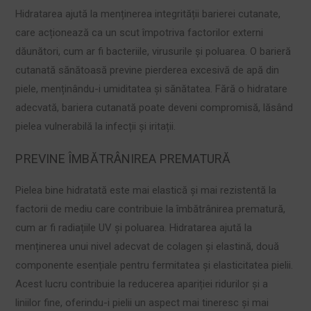
Hidratarea ajută la menținerea integrității barierei cutanate,
care acționează ca un scut împotriva factorilor externi
dăunători, cum ar fi bacteriile, virusurile și poluarea. O barieră
cutanată sănătoasă previne pierderea excesivă de apă din
piele, menținându-i umiditatea și sănătatea. Fără o hidratare
adecvată, bariera cutanată poate deveni compromisă, lăsând
pielea vulnerabilă la infecții și iritații.
PREVINE ÎMBĂTRÂNIREA PREMATURĂ
Pielea bine hidratată este mai elastică și mai rezistentă la
factorii de mediu care contribuie la îmbătrânirea prematură,
cum ar fi radiațiile UV și poluarea. Hidratarea ajută la
menținerea unui nivel adecvat de colagen și elastină, două
componente esențiale pentru fermitatea și elasticitatea pielii.
Acest lucru contribuie la reducerea apariției ridurilor și a
liniilor fine, oferindu-i pielii un aspect mai tineresc și mai