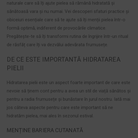
naturale care să îți ajute pielea să rămână hidratată și
sănătoasă vara și nu numai. Vei descoperi sfaturi practice și
obiceiuri esențiale care să te ajute să îți menții pielea într-o
formă optimă, indiferent de provocările climatice.
Pregătește-te să îți transformi rutina de îngrijire într-un ritual
de răsfăț care îți va dezvălui adevărata frumusețe.
DE CE ESTE IMPORTANTĂ HIDRATAREA
PIELII
Hidratarea pielii este un aspect foarte important de care este
nevoie să ținem cont pentru a avea un stil de viață sănătos și
pentru a radia frumusețe și bunăstare în jurul nostru. Iată mai
jos câteva aspecte pentru care este important să ne
hidratăm pielea, mai ales în sezonul estival.
MENȚINE BARIERA CUTANATĂ