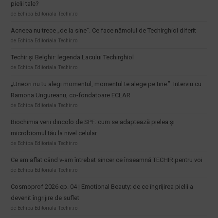
pielii tale?
de Echipa Editoriala Techir.ro
Acneea nu trece „de la sine”. Ce face nămolul de Techirghiol diferit
de Echipa Editoriala Techir.ro
Techir și Belghir: legenda Lacului Techirghiol
de Echipa Editoriala Techir.ro
„Uneori nu tu alegi momentul, momentul te alege pe tine.”: Interviu cu
Ramona Ungureanu, co-fondatoare ECLAR
de Echipa Editoriala Techir.ro
Biochimia verii dincolo de SPF: cum se adaptează pielea și
microbiomul tău la nivel celular
de Echipa Editoriala Techir.ro
Ce am aflat când v-am întrebat sincer ce înseamnă TECHIR pentru voi
de Echipa Editoriala Techir.ro
Cosmoprof 2026 ep. 04 | Emotional Beauty: de ce îngrijirea pielii a
devenit îngrijire de suflet
de Echipa Editoriala Techir.ro