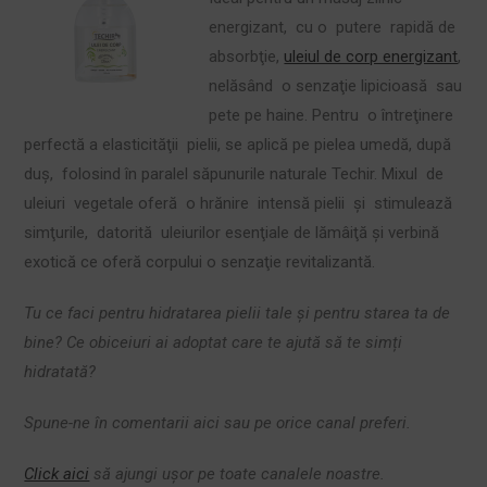
energizant, cu o putere rapidă de
absorbţie,
uleiul de corp energizant
,
nelăsând o senzaţie lipicioasă sau
pete pe haine. Pentru o întreţinere
perfectă a elasticităţii pielii, se aplică pe pielea umedă, după
duş, folosind în paralel săpunurile naturale Techir. Mixul de
uleiuri vegetale oferă o hrănire intensă pielii şi stimulează
simţurile, datorită uleiurilor esenţiale de lămâiţă şi verbină
exotică ce oferă corpului o senzaţie revitalizantă.
Tu ce faci pentru hidratarea pielii tale și pentru starea ta de
bine? Ce obiceiuri ai adoptat care te ajută să te simți
hidratată?
Spune-ne în comentarii aici sau pe orice canal preferi.
Click aici
să ajungi ușor pe toate canalele noastre.