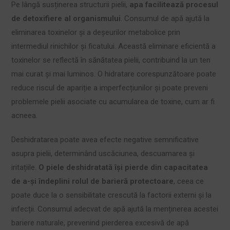
Pe lângă susținerea structurii pielii,
apa facilitează procesul
de detoxifiere al organismului
. Consumul de apă ajută la
eliminarea toxinelor și a deșeurilor metabolice prin
intermediul rinichilor și ficatului. Această eliminare eficientă a
toxinelor se reflectă în sănătatea pielii, contribuind la un ten
mai curat și mai luminos. O hidratare corespunzătoare poate
reduce riscul de apariție a imperfecțiunilor și poate preveni
problemele pielii asociate cu acumularea de toxine, cum ar fi
acneea.
Deshidratarea poate avea efecte negative semnificative
asupra pielii, determinând uscăciunea, descuamarea și
iritațiile.
O piele deshidratată își pierde din capacitatea
de a-și îndeplini rolul de barieră protectoare
, ceea ce
poate duce la o sensibilitate crescută la factorii externi și la
infecții. Consumul adecvat de apă ajută la menținerea acestei
bariere naturale, prevenind pierderea excesivă de apă