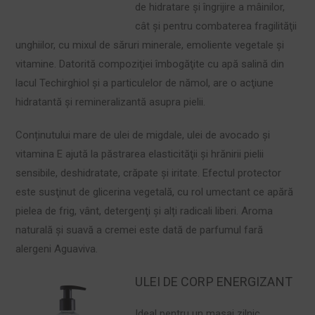
de hidratare şi îngrijire a mâinilor,
cât și pentru combaterea fragilităţii
unghiilor, cu mixul de săruri minerale, emoliente vegetale şi
vitamine. Datorită compoziţiei îmbogăţite cu apă salină din
lacul Techirghiol şi a particulelor de nămol, are o acţiune
hidratantă şi remineralizantă asupra pielii.
Conținutului mare de ulei de migdale, ulei de avocado şi
vitamina E ajută la păstrarea elasticităţii şi hrănirii pielii
sensibile, deshidratate, crăpate şi iritate. Efectul protector
este susţinut de glicerina vegetală, cu rol umectant ce apără
pielea de frig, vânt, detergenţi şi alți radicali liberi. Aroma
naturală și suavă a cremei este dată de parfumul fară
alergeni Aguaviva.
ULEI DE CORP ENERGIZANT
Ideal pentru un masaj zilnic