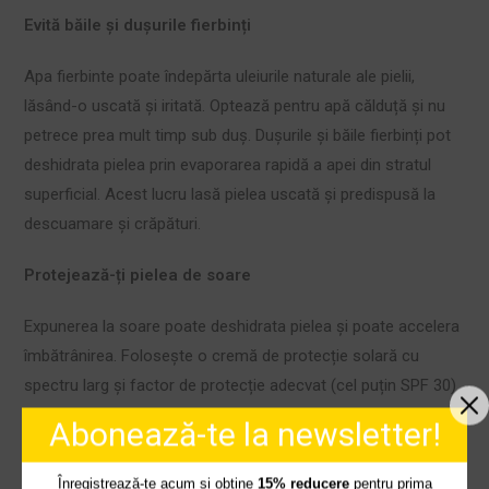
Evită băile și dușurile fierbinți
Apa fierbinte poate îndepărta uleiurile naturale ale pielii,
lăsând-o uscată și iritată. Optează pentru apă călduță și nu
petrece prea mult timp sub duș. Dușurile și băile fierbinți pot
deshidrata pielea prin evaporarea rapidă a apei din stratul
superficial. Acest lucru lasă pielea uscată și predispusă la
descuamare și crăpături.
Protejează-ți pielea de soare
Expunerea la soare poate deshidrata pielea și poate accelera
îmbătrânirea. Folosește o cremă de protecție solară cu
spectru larg și factor de protecție adecvat (cel puțin SPF 30)
și reaplică la fiecare două ore sau după ce ai transpirat sau ai
Abonează-te la newsletter!
înotat.
Înregistrează-te acum și obține
15% reducere
pentru prima