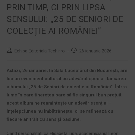
PRIN TIMP, CI PRIN LIPSA
SENSULUI: „25 DE SENIORI DE
COLECȚIE AI ROMÂNIEI”
Echipa Editoriala Techir.ro
26 ianuarie 2026
Astăzi, 26 ianuarie, la Sala Luceafărul din București, are
loc un eveniment cultural cu adevărat special: lansarea
albumului „25 de Seniori de colecție ai României”. Într-o
lume în care tinerețea pare să fie singurul bun prețuit,
acest album ne reamintește un adevăr esențial –
înțelepciunea nu îmbătrânește, ci se rafinează cu
fiecare an trăit cu sens și pasiune.
Când personalități ca Elisabeta Lipă, academicianul Leon