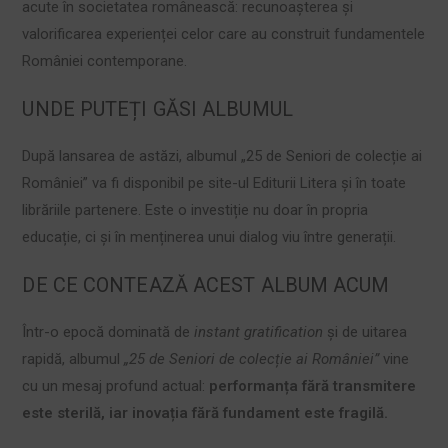
acute în societatea românească: recunoașterea și
valorificarea experienței celor care au construit fundamentele
României contemporane.
UNDE PUTEȚI GĂSI ALBUMUL
După lansarea de astăzi, albumul „25 de Seniori de colecție ai
României” va fi disponibil pe site-ul Editurii Litera și în toate
librăriile partenere. Este o investiție nu doar în propria
educație, ci și în menținerea unui dialog viu între generații.
DE CE CONTEAZĂ ACEST ALBUM ACUM
Într-o epocă dominată de
instant gratification
și de uitarea
rapidă, albumul
„25 de Seniori de colecție ai României”
vine
cu un mesaj profund actual:
performanța fără transmitere
este sterilă, iar inovația fără fundament este fragilă.