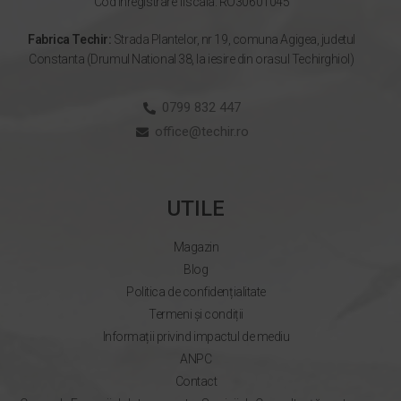
Cod inregistrare fiscala: RO30601045
Fabrica Techir:
Strada Plantelor, nr 19, comuna Agigea, judetul
Constanta (Drumul National 38, la iesire din orasul Techirghiol)
0799 832 447
office@techir.ro
UTILE
Magazin
Blog
Politica de confidențialitate
Termeni și condiții
Informații privind impactul de mediu
ANPC
Contact