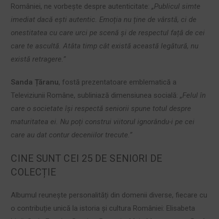
României, ne vorbește despre autenticitate:
„Publicul simte
imediat dacă ești autentic. Emoția nu ține de vârstă, ci de
onestitatea cu care urci pe scenă și de respectul față de cei
care te ascultă. Atâta timp cât există această legătură, nu
există retragere.”
Sanda Țăranu
, fostă prezentatoare emblematică a
Televiziunii Române, subliniază dimensiunea socială:
„Felul în
care o societate își respectă seniorii spune totul despre
maturitatea ei. Nu poți construi viitorul ignorându-i pe cei
care au dat contur deceniilor trecute.”
CINE SUNT CEI 25 DE SENIORI DE
COLECȚIE
Albumul reunește personalități din domenii diverse, fiecare cu
o contribuție unică la istoria și cultura României: Elisabeta