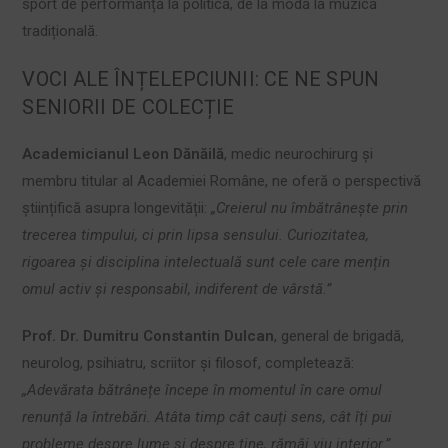
sport de performanță la politică, de la modă la muzică
tradițională.
VOCI ALE ÎNȚELEPCIUNII: CE NE SPUN
SENIORII DE COLECȚIE
Academicianul Leon Dănăilă
, medic neurochirurg și
membru titular al Academiei Române, ne oferă o perspectivă
științifică asupra longevității:
„Creierul nu îmbătrânește prin
trecerea timpului, ci prin lipsa sensului. Curiozitatea,
rigoarea și disciplina intelectuală sunt cele care mențin
omul activ și responsabil, indiferent de vârstă.”
Prof. Dr. Dumitru Constantin Dulcan
, general de brigadă,
neurolog, psihiatru, scriitor și filosof, completează:
„Adevărata bătrânețe începe în momentul în care omul
renunță la întrebări. Atâta timp cât cauți sens, cât îți pui
probleme despre lume și despre tine, rămâi viu interior.”