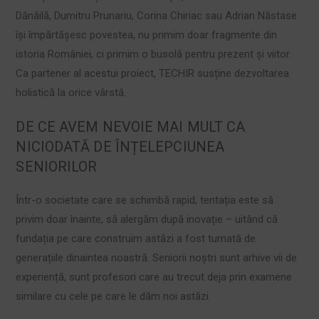
Dănăilă, Dumitru Prunariu, Corina Chiriac sau Adrian Năstase
își împărtășesc povestea, nu primim doar fragmente din
istoria României, ci primim o busolă pentru prezent și viitor.
Ca partener al acestui proiect, TECHIR susține dezvoltarea
holistică la orice vârstă.
DE CE AVEM NEVOIE MAI MULT CA
NICIODATĂ DE ÎNȚELEPCIUNEA
SENIORILOR
Într-o societate care se schimbă rapid, tentația este să
privim doar înainte, să alergăm după inovație – uitând că
fundația pe care construim astăzi a fost turnată de
generațiile dinaintea noastră. Seniorii noștri sunt arhive vii de
experiență, sunt profesori care au trecut deja prin examene
similare cu cele pe care le dăm noi astăzi.