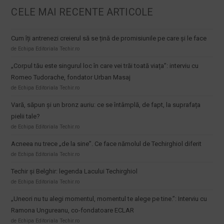
CELE MAI RECENTE ARTICOLE
Cum îți antrenezi creierul să se țină de promisiunile pe care și le face
de Echipa Editoriala Techir.ro
„Corpul tău este singurul loc în care vei trăi toată viața”: interviu cu
Romeo Tudorache, fondator Urban Masaj
de Echipa Editoriala Techir.ro
Vară, săpun și un bronz auriu: ce se întâmplă, de fapt, la suprafața
pielii tale?
de Echipa Editoriala Techir.ro
Acneea nu trece „de la sine”. Ce face nămolul de Techirghiol diferit
de Echipa Editoriala Techir.ro
Techir și Belghir: legenda Lacului Techirghiol
de Echipa Editoriala Techir.ro
„Uneori nu tu alegi momentul, momentul te alege pe tine.”: Interviu cu
Ramona Ungureanu, co-fondatoare ECLAR
de Echipa Editoriala Techir.ro