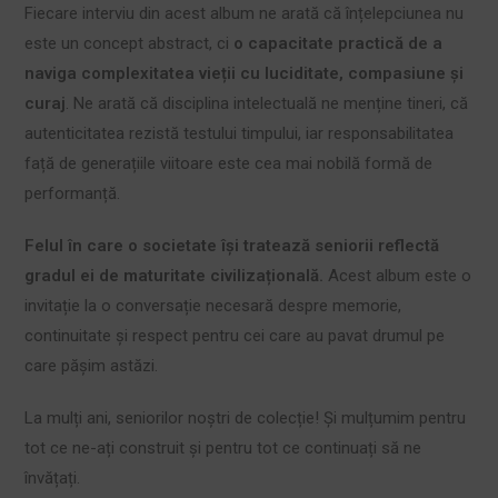
Fiecare interviu din acest album ne arată că înțelepciunea nu
este un concept abstract, ci
o capacitate practică de a
naviga complexitatea vieții cu luciditate, compasiune și
curaj
. Ne arată că disciplina intelectuală ne menține tineri, că
autenticitatea rezistă testului timpului, iar responsabilitatea
față de generațiile viitoare este cea mai nobilă formă de
performanță.
Felul în care o societate își tratează seniorii reflectă
gradul ei de maturitate civilizațională.
Acest album este o
invitație la o conversație necesară despre memorie,
continuitate și respect pentru cei care au pavat drumul pe
care pășim astăzi.
La mulți ani, seniorilor noștri de colecție! Și mulțumim pentru
tot ce ne-ați construit și pentru tot ce continuați să ne
învățați.