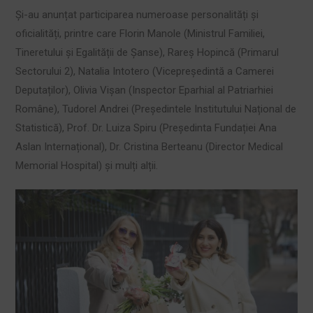
Și-au anunțat participarea numeroase personalități și
oficialități, printre care Florin Manole (Ministrul Familiei,
Tineretului și Egalității de Șanse), Rareș Hopincă (Primarul
Sectorului 2), Natalia Intotero (Vicepreședintă a Camerei
Deputaților), Olivia Vișan (Inspector Eparhial al Patriarhiei
Române), Tudorel Andrei (Președintele Institutului Național de
Statistică), Prof. Dr. Luiza Spiru (Președinta Fundației Ana
Aslan Internațional), Dr. Cristina Berteanu (Director Medical
Memorial Hospital) și mulți alții.