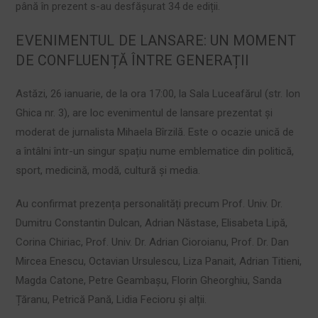
până în prezent s-au desfășurat 34 de ediții.
EVENIMENTUL DE LANSARE: UN MOMENT
DE CONFLUENȚĂ ÎNTRE GENERAȚII
Astăzi, 26 ianuarie, de la ora 17:00, la Sala Luceafărul (str. Ion
Ghica nr. 3), are loc evenimentul de lansare prezentat și
moderat de jurnalista Mihaela Bîrzilă. Este o ocazie unică de
a întâlni într-un singur spațiu nume emblematice din politică,
sport, medicină, modă, cultură și media.
Au confirmat prezența personalități precum Prof. Univ. Dr.
Dumitru Constantin Dulcan, Adrian Năstase, Elisabeta Lipă,
Corina Chiriac, Prof. Univ. Dr. Adrian Cioroianu, Prof. Dr. Dan
Mircea Enescu, Octavian Ursulescu, Liza Panait, Adrian Titieni,
Magda Catone, Petre Geambașu, Florin Gheorghiu, Sanda
Țăranu, Petrică Pană, Lidia Fecioru și alții.