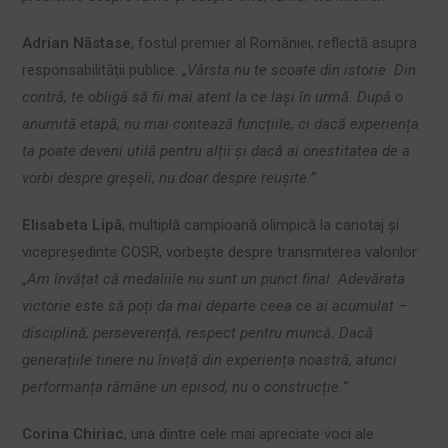
Adrian Năstase
, fostul premier al României, reflectă asupra
responsabilității publice:
„Vârsta nu te scoate din istorie. Din
contră, te obligă să fii mai atent la ce lași în urmă. După o
anumită etapă, nu mai contează funcțiile, ci dacă experiența
ta poate deveni utilă pentru alții și dacă ai onestitatea de a
vorbi despre greșeli, nu doar despre reușite.”
Elisabeta Lipă
, multiplă campioană olimpică la canotaj și
vicepreședinte COSR, vorbește despre transmiterea valorilor:
„Am învățat că medaliile nu sunt un punct final. Adevărata
victorie este să poți da mai departe ceea ce ai acumulat –
disciplină, perseverență, respect pentru muncă. Dacă
generațiile tinere nu învață din experiența noastră, atunci
performanța rămâne un episod, nu o construcție.”
Corina Chiriac
, una dintre cele mai apreciate voci ale