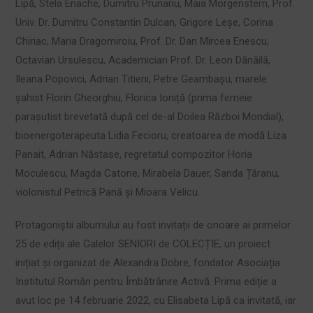
Lipă, Stela Enache, Dumitru Prunariu, Maia Morgenstern, Prof.
Univ. Dr. Dumitru Constantin Dulcan, Grigore Leșe, Corina
Chiriac, Maria Dragomiroiu, Prof. Dr. Dan Mircea Enescu,
Octavian Ursulescu, Academician Prof. Dr. Leon Dănăilă,
Ileana Popovici, Adrian Titieni, Petre Geambașu, marele
șahist Florin Gheorghiu, Florica Ioniță (prima femeie
parașutist brevetată după cel de-al Doilea Război Mondial),
bioenergoterapeuta Lidia Fecioru, creatoarea de modă Liza
Panait, Adrian Năstase, regretatul compozitor Horia
Moculescu, Magda Catone, Mirabela Dauer, Sanda Țăranu,
violonistul Petrică Pană și Mioara Velicu.
Protagoniștii albumului au fost invitații de onoare ai primelor
25 de ediții ale Galelor SENIORI de COLECȚIE, un proiect
inițiat și organizat de Alexandra Dobre, fondator Asociația
Institutul Român pentru Îmbătrânire Activă. Prima ediție a
avut loc pe 14 februarie 2022, cu Elisabeta Lipă ca invitată, iar