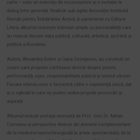
carte – este un exercițiu de recunoaștere și o invitație la
dialog între generații. Realizat sub egida Asociației Institutul
Român pentru Îmbătrânire Activă, în parteneriat cu Editura
Litera, albumul reunește interviuri ample cu personalități care
au marcat decisiv viața publică, culturală, artistică, sportivă și
politică a României.
Autorii, Alexandra Dobre și Oana Georgescu, au construit un
volum care propune confesiuni directe despre putere,
performanță, eșec, responsabilitate publică și sensul vârstei.
Fiecare interviu este o fereastră către o experiență unică, dar
și o oglindă în care ne putem vedea propriile provocări și
aspirații.
Albumul include prefața semnată de Prof. Univ. Dr. Adrian
Cioroianu și perspective diverse din domenii complementare:
de la medicina neurochirurgicală la artele spectacolului, de la