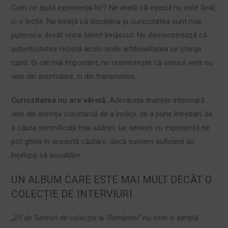
Cum ne ajută experiența lor? Ne arată că eșecul nu este final,
ci o lecție. Ne învață că disciplina și curiozitatea sunt mai
puternice decât orice talent înnăscut. Ne demonstrează că
autenticitatea rezistă acolo unde artificialitatea se șterge
rapid. Și cel mai important, ne reamintește că sensul vieții nu
vine din acumulare, ci din transmitere.
Curiozitatea nu are vârstă.
Adevărata tinerețe interioară
vine din dorința constantă de a învăța, de a pune întrebări, de
a căuta semnificații mai adânci. Iar seniorii cu experiență ne
pot ghida în această căutare, dacă suntem suficient de
înțelepți să ascultăm.
UN ALBUM CARE ESTE MAI MULT DECÂT O
COLECȚIE DE INTERVIURI
„25 de Seniori de colecție ai României”
nu este o simplă