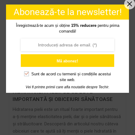
Abonează-te la newsletter!
Înregistrează-te acum și obține
15% reducere
pentru prima
comandă!
Mă abonez!
Sunt de acord cu
termenii și condițiile acestui
site web.
Vei fi printre primii care afla noutatile despre Techir.
HIDRATAREA PIELII: DE CE ESTE
IMPORTANTĂ ȘI OBICEIURI SĂNĂTOASE
Hidratarea pielii este un ritual foarte important pentru
a-ți menține elasticitatea pielii, dar și o piele sănătoasă
și strălucitoare. Descoperă din articolul nostru câteva
obiceiuri care te ajută să îți menții o piele hidratată în