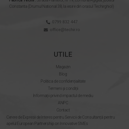
Fabrica Techir:
Strada Plantelor, nr 19, comuna Agigea, judetul
Constanta (Drumul National 38, la iesire din orasul Techirghiol)
0799 832 447
office@techir.ro
UTILE
Magazin
Blog
Politica de confidențialitate
Termeni și condiții
Informații privind impactul de mediu
ANPC
Contact
Cerere de Expresii de Interes pentru Servicii de Consultanță pentru
apelul European Partnership on Innovative SMEs