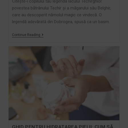
Citește-i copilului tău legenda lacului Techirghiol:
povestea bătrânului Techir și a măgarului său Belghir,
care au descoperit nămolul magic ce vindecă. O
legendă adevărată din Dobrogea, spusă ca un basm.
Continue Reading
GHID PENTRU HIDRATAREA PIELII: CUM SĂ