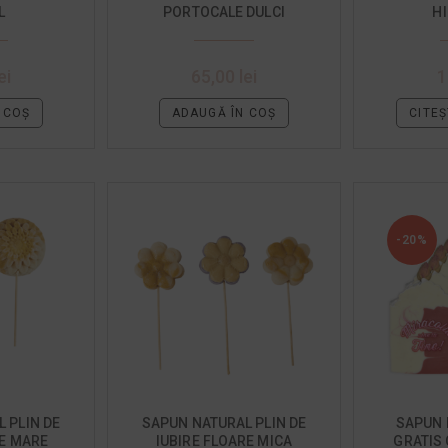
L
PORTOCALE DULCI
H
ei
65,00
lei
1
 COȘ
ADAUGĂ ÎN COȘ
CITEȘ
-20%
 PLIN DE
SAPUN NATURAL PLIN DE
SAPUN 
RE MARE
IUBIRE FLOARE MICA
GRATIS