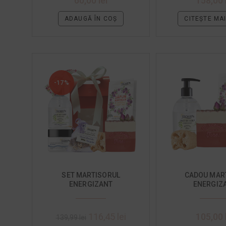
60,00
lei
158,00
ADAUGĂ ÎN COȘ
CITEȘTE MA
-17%
SET MARTISORUL
CADOU MAR
ENERGIZANT
ENERGIZ
116,45
lei
105,00
139,99
lei