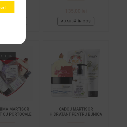
ez!
5,00
lei
135,00
lei
TE MAI MULT
ADAUGĂ ÎN COȘ
F STOCK
NIMA MARTISOR
CADOU MARTISOR
T CU PORTOCALE
HIDRATANT PENTRU BUNICA
DULCI