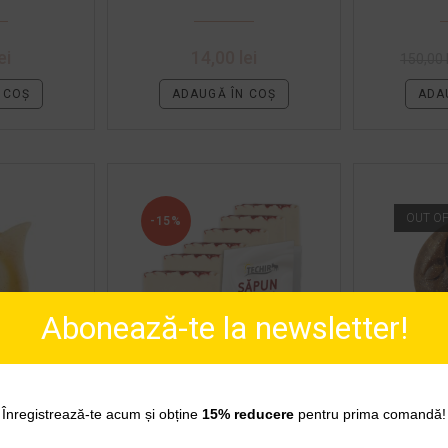
ei
14,00
lei
150,00
 COȘ
ADAUGĂ ÎN COȘ
ADA
OUT O
-15%
Abonează-te la newsletter!
 PLIN DE
SAPUN NATURAL HIDRATANT
SAPUN NAT
Înregistrează-te acum și obține
15% reducere
pentru prima comandă!
LEA
PLIN DE IUBIRE 5 + 1 GRATIS