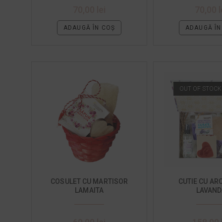
70,00
lei
70,00
l
ADAUGĂ ÎN COȘ
ADAUGĂ ÎN
OUT OF STOCK
COSULET CU MARTISOR
CUTIE CU AR
LAMAITA
LAVAND