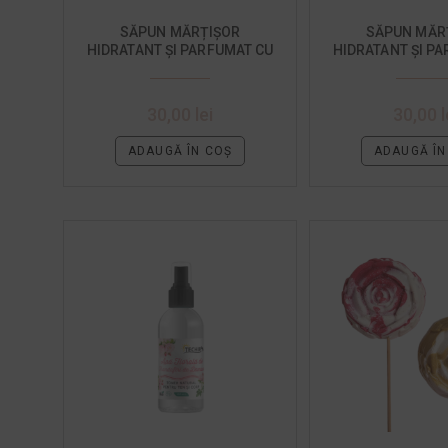
SĂPUN MĂRȚIȘOR
SĂPUN MĂR
HIDRATANT ȘI PARFUMAT CU
HIDRATANT ȘI P
NĂMOL ȘI PORTOCALE DULCI
NĂMOL ŞI L
30,00
lei
30,00
l
ADAUGĂ ÎN COȘ
ADAUGĂ ÎN