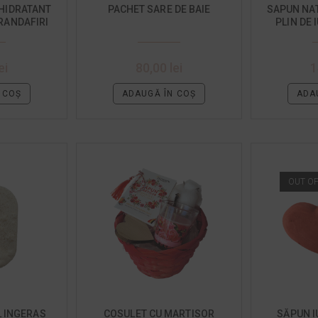
HIDRATANT
PACHET SARE DE BAIE
SAPUN NA
TRANDAFIRI
PLIN DE 
ei
80,00
lei
1
 COȘ
ADAUGĂ ÎN COȘ
ADA
OUT O
 INGERAS
COSULET CU MARTISOR
SĂPUN I