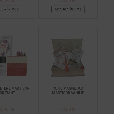
00,00
lei
35,00
lei
UGĂ ÎN COȘ
ADAUGĂ ÎN COȘ
IETENE MARTISOR
CUTIE MAGNETICA
IDRATANT
MARTISOR VANILIE
2,00
lei
70,00
lei