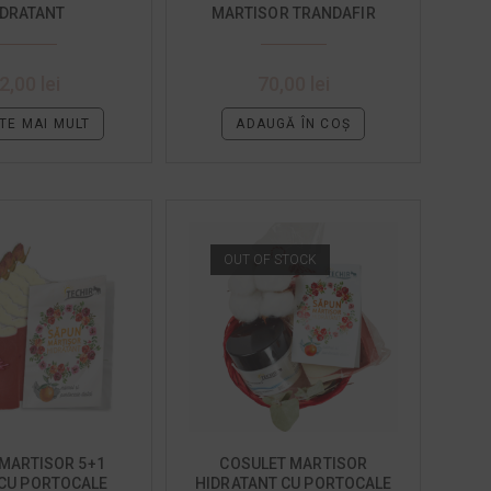
IDRATANT
MARTISOR TRANDAFIR
2,00
lei
70,00
lei
TE MAI MULT
ADAUGĂ ÎN COȘ
OUT OF STOCK
MARTISOR 5+1
COSULET MARTISOR
 CU PORTOCALE
HIDRATANT CU PORTOCALE