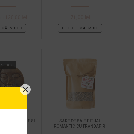
DULCI
DULCI
120,00
lei
71,00
lei
lei
UGĂ ÎN COȘ
CITEȘTE MAI MULT
F STOCK
URAL SOARELE SI
SARE DE BAIE RITUAL
LUNA
ROMANTIC CU TRANDAFIRI
SI NAMOL 1 KG