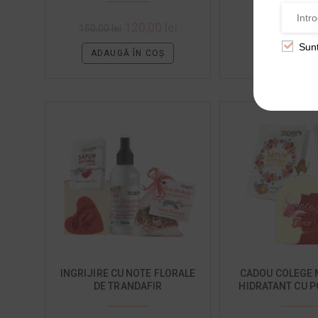
120,00
lei
15,00
l
150,00
lei
Sun
ADAUGĂ ÎN COȘ
ADAUGĂ ÎN
INGRIJIRE CU NOTE FLORALE
CADOU COLEGE 
DE TRANDAFIR
HIDRATANT CU 
DULCI