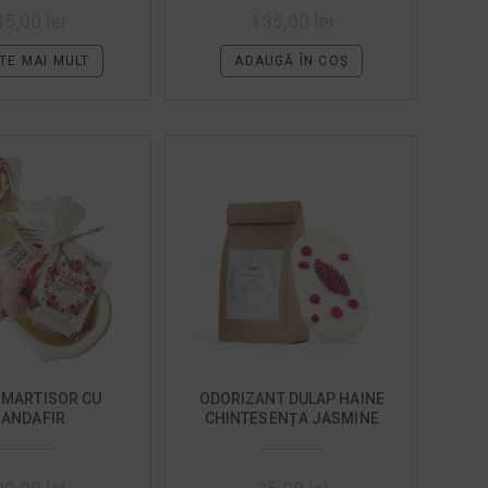
45,00
lei
135,00
lei
TE MAI MULT
ADAUGĂ ÎN COȘ
 MARTISOR CU
ODORIZANT DULAP HAINE
RANDAFIR
CHINTESENȚA JASMINE