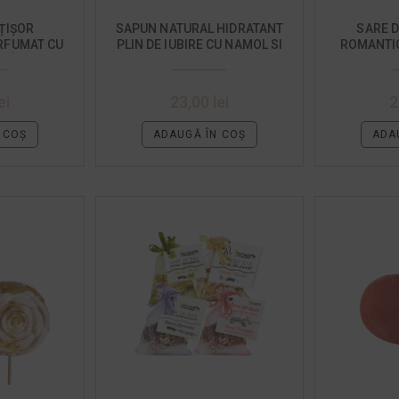
ȚIȘOR
SAPUN NATURAL HIDRATANT
SARE D
ARFUMAT CU
PLIN DE IUBIRE CU NAMOL SI
ROMANTIC
ĂMÂIȚĂ
ARGILA ROSIE
S
ei
23,00
lei
2
 COȘ
ADAUGĂ ÎN COȘ
ADA