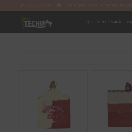
0799 832 447
Livrare gratuită la comenzile de pes
SETURI DE VARĂ
MA