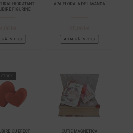
TURAL HIDRATANT
APA FLORALA DE LAVANDA
IUBIRE FIGURINE
4,00
lei
25,00
lei
UGĂ ÎN COȘ
ADAUGĂ ÎN COȘ
F STOCK
UBIRE CU EFECT
CUTIE MAGNETICA