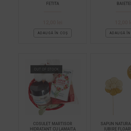
FETITA
BAIETE
12,00
lei
12,00
l
ADAUGĂ ÎN COȘ
ADAUGĂ ÎN
OUT OF STOCK
COSULET MARTISOR
SAPUN NATURAL
HIDRATANT CU LAMAITA
IUBIRE FLOA