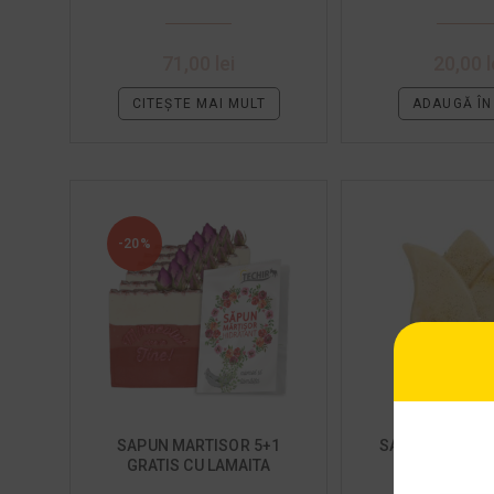
71,00
lei
20,00
l
CITEȘTE MAI MULT
ADAUGĂ ÎN
-20%
SAPUN MARTISOR 5+1
SAPUN NATURAL
GRATIS CU LAMAITA
IUBIRE LA