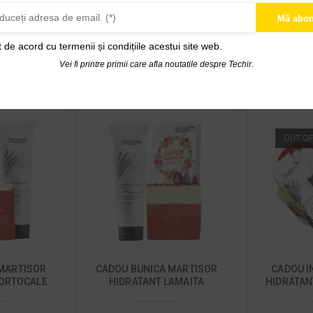
Mă abon
ei
97,75
lei
1
115,00
lei
t de acord cu
termenii și condițiile acestui site web.
 COȘ
ADAUGĂ ÎN COȘ
CITEȘ
Vei fi printre primii care afla noutatile despre Techir.
OUT O
MARTISOR
CADOU BUNICA MARTISOR
CADOU I
PORTOCALE
HIDRATANT LAMAITA
HIDRATAN