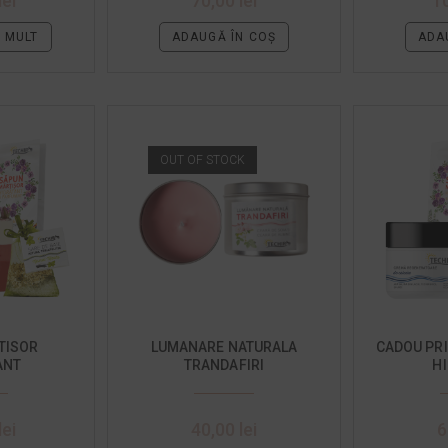
lei
70,00
lei
1
I MULT
ADAUGĂ ÎN COȘ
ADA
OUT OF STOCK
TISOR
LUMANARE NATURALA
CADOU PR
ANT
TRANDAFIRI
H
lei
40,00
lei
6