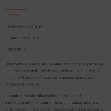
DESCRIERE
BENEFICII INGREDIENTE
TRANSPORT ȘI LIVRARE
RECENZII (0)
Odorizantul
Chintesența Jasmine
are acel tip de parfum pe
care îl observi imediat ce deschizi dulapul – și care te face,
uneori, să îl deschizi fără un motiv anume, doar ca să te
întâlnești din nou cu el.
Iasomia albă înflorită
deschide: florală, curată, cu o
îndrăzneală delicată.
Lemnul de cașmir
aduce căldura și
profunzimea – forța care echilibrează delicatețea iasomiei și