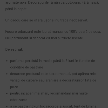
aromaterapie. Decorațiunile rămân ca potpourri. Fără risipă,
până la capăt.
Un cadou care se oferă ușor și nu trece neobservat.
Fiecare odorizant este lucrat manual cu 100% ceară de soia,
ulei parfumant și decorat cu flori și fructe uscate.
De reținut:
parfumul persistă în medie până la 3 luni, în funcție de
condițiile de păstrare
deoarece produsul este lucrat manual, pot apărea mici
variații de culoare sau aranjare a decorațiunilor față de
poze
pentru încăperi mai mari, recomandăm mai multe
odorizante
a se păstra într-un loc răcoros și uscat, ferit de lumina