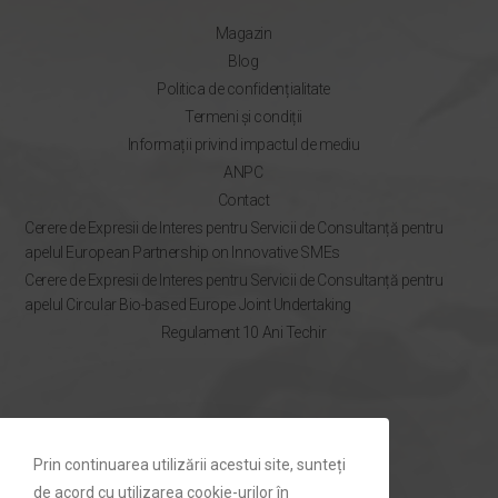
Magazin
Blog
Politica de confidențialitate
Termeni și condiții
Informații privind impactul de mediu
ANPC
Contact
Cerere de Expresii de Interes pentru Servicii de Consultanță pentru
apelul European Partnership on Innovative SMEs
Cerere de Expresii de Interes pentru Servicii de Consultanță pentru
apelul Circular Bio-based Europe Joint Undertaking
Regulament 10 Ani Techir
NEWSLETTER
Prin continuarea utilizării acestui site, sunteți
Rămâi la curent cu ofertele Techir.ro
de acord cu utilizarea cookie-urilor în