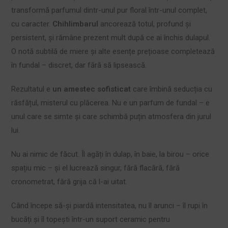
transformă parfumul dintr-unul pur floral într-unul complet,
cu caracter.
Chihlimbarul
ancorează totul, profund și
persistent, și rămâne prezent mult după ce ai închis dulapul.
O notă subtilă de miere și alte esențe prețioase completează
în fundal – discret, dar fără să lipsească.
Rezultatul e
un amestec sofisticat
care îmbină seducția cu
răsfățul, misterul cu plăcerea. Nu e un parfum de fundal – e
unul care se simte și care schimbă puțin atmosfera din jurul
lui.
Nu ai nimic de făcut. Îl agăți în dulap, în baie, la birou – orice
spațiu mic – și el lucrează singur, fără flacără, fără
cronometrat, fără grija că l-ai uitat.
Când începe să-și piardă intensitatea, nu îl arunci – îl rupi în
bucăți și îl topești într-un suport ceramic pentru