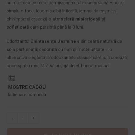
un mod care nu cere permisiunea să te cucerească – pur și
simplu o face. Iasomia albă înflorită, lemnul de cașmir și
chihlimbarul creează o
atmosferă misterioasă și
sofisticată
care persistă până la 3 luni.
Odorizantul
Chintesența Jasmine
e din ceară naturală de
soia parfumată, decorată cu flori și fructe uscate – o
alternativă elegantă la odorizantele clasice, care parfumează
orice spațiu mic, fără să ai grijă de el. Lucrat manual.
MOSTRE CADOU
la fiecare comandă
-
+