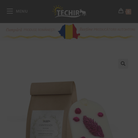
MENIU
0