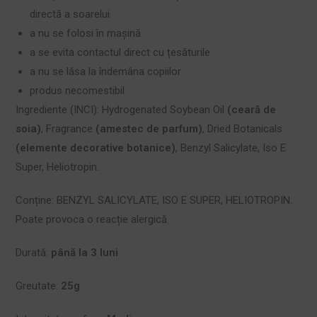
directă a soarelui
a nu se folosi în mașină
a se evita contactul direct cu țesăturile
a nu se lăsa la îndemâna copiilor
produs necomestibil
Ingrediente (INCI): Hydrogenated Soybean Oil
(ceară de
soia)
, Fragrance
(amestec de parfum)
, Dried Botanicals
(elemente decorative botanice)
, Benzyl Salicylate, Iso E
Super, Heliotropin.
Conține: BENZYL SALICYLATE, ISO E SUPER, HELIOTROPIN.
Poate provoca o reacție alergică.
Durată:
până la 3 luni
Greutate:
25g