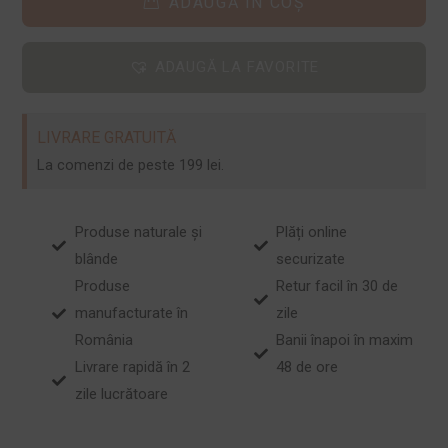
ADAUGĂ ÎN COȘ
ADAUGĂ LA FAVORITE
LIVRARE GRATUITĂ
La comenzi de peste 199 lei.
Produse naturale și
Plăți online
blânde
securizate
Produse
Retur facil în 30 de
manufacturate în
zile
România
Banii înapoi în maxim
Livrare rapidă în 2
48 de ore
zile lucrătoare