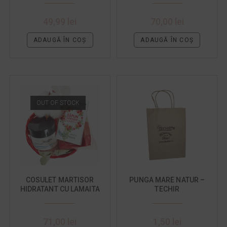
49,99
lei
70,00
lei
ADAUGĂ ÎN COȘ
ADAUGĂ ÎN COȘ
OUT OF STOCK
COSULET MARTISOR
PUNGA MARE NATUR –
HIDRATANT CU LAMAITA
TECHIR
71,00
lei
1,50
lei