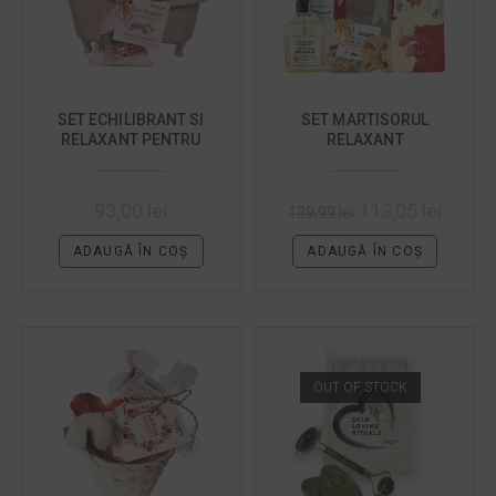
SET ECHILIBRANT SI
SET MARTISORUL
RELAXANT PENTRU
RELAXANT
CUPLU
93,00
lei
113,05
lei
139,99
lei
ADAUGĂ ÎN COȘ
ADAUGĂ ÎN COȘ
OUT OF STOCK