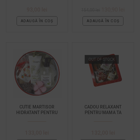
93,00
lei
130,90
lei
154,00
lei
ADAUGĂ ÎN COȘ
ADAUGĂ ÎN COȘ
OUT OF STOCK
CUTIE MARTISOR
CADOU RELAXANT
HIDRATANT PENTRU
PENTRU MAMA TA
BUNICA
133,00
lei
132,00
lei