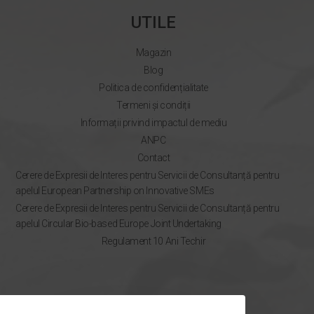
UTILE
Magazin
Blog
Politica de confidențialitate
Termeni și condiții
Informații privind impactul de mediu
ANPC
Contact
Cerere de Expresii de Interes pentru Servicii de Consultanță pentru
apelul European Partnership on Innovative SMEs
Cerere de Expresii de Interes pentru Servicii de Consultanță pentru
apelul Circular Bio-based Europe Joint Undertaking
Regulament 10 Ani Techir
NEWSLETTER