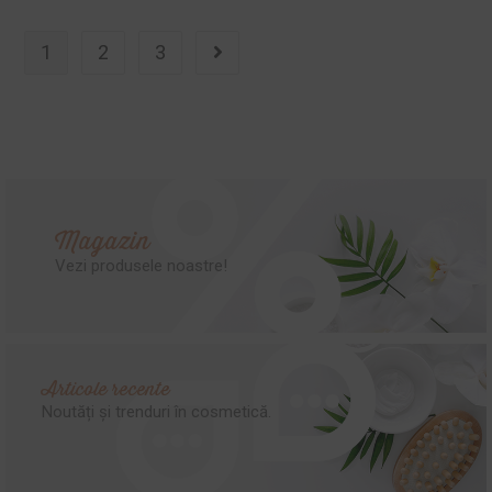
1
2
3
Magazin
Vezi produsele noastre!
Articole recente
Noutăți și trenduri în cosmetică.