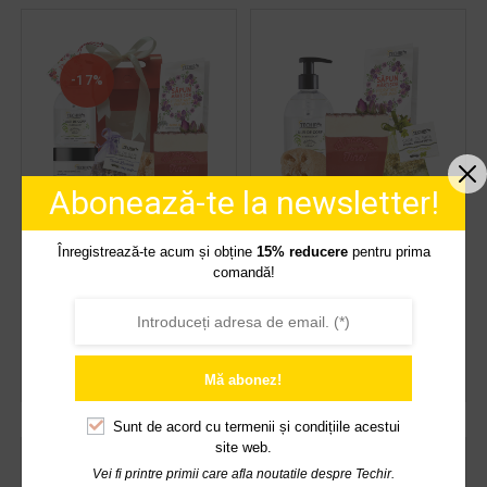
-17%
Abonează-te la newsletter!
SET MARTISORUL
CADOU MARTISOR
Înregistrează-te acum și obține
15% reducere
pentru prima
ENERGIZANT
ENERGIZANT
comandă!
116,45
lei
105,00
lei
139,99
lei
ADAUGĂ ÎN COȘ
ADAUGĂ ÎN COȘ
Mă abonez!
Sunt de acord cu
termenii și condițiile acestui
site web.
Vei fi printre primii care afla noutatile despre Techir.