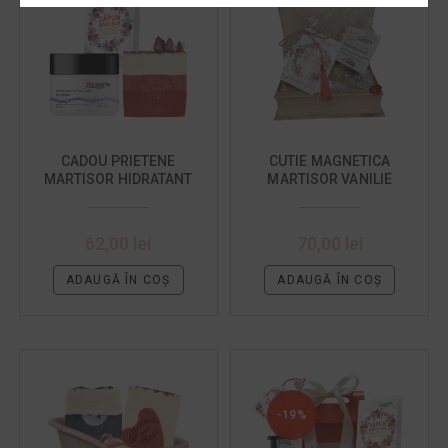
CADOU PRIETENE
CUTIE MAGNETICA
MARTISOR HIDRATANT
MARTISOR VANILIE
62,00
lei
70,00
lei
ADAUGĂ ÎN COȘ
ADAUGĂ ÎN COȘ
-19%