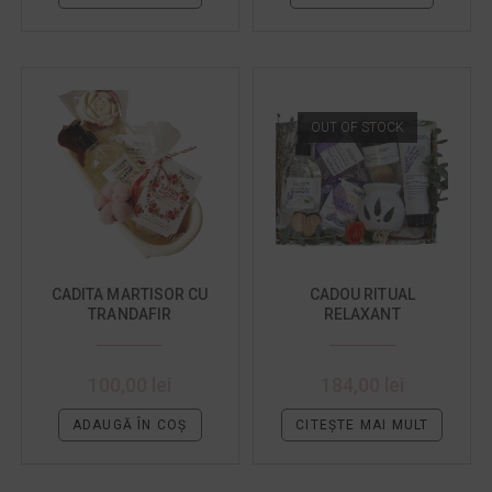
OUT OF STOCK
CADITA MARTISOR CU
CADOU RITUAL
TRANDAFIR
RELAXANT
100,00
lei
184,00
lei
ADAUGĂ ÎN COȘ
CITEȘTE MAI MULT