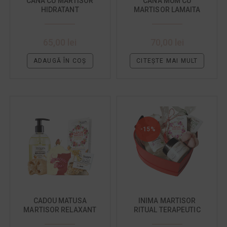
CANA CU MARTISOR
CANA MUM CU
HIDRATANT
MARTISOR LAMAITA
65,00
lei
70,00
lei
ADAUGĂ ÎN COȘ
CITEȘTE MAI MULT
-15%
CADOU MATUSA
INIMA MARTISOR
MARTISOR RELAXANT
RITUAL TERAPEUTIC