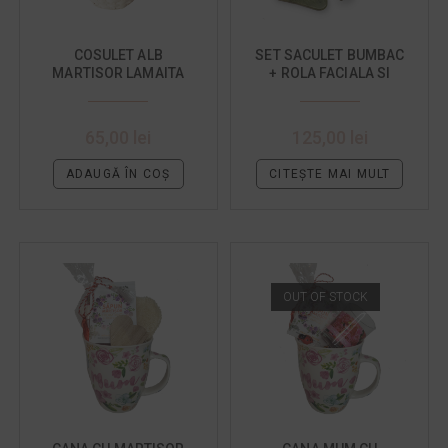
COSULET ALB
SET SACULET BUMBAC
MARTISOR LAMAITA
+ ROLA FACIALA SI
PIATRA GUA SHA DIN
JAD
65,00
lei
125,00
lei
ADAUGĂ ÎN COȘ
CITEȘTE MAI MULT
OUT OF STOCK