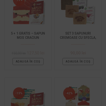
5 + 1 GRATIS – SAPUN
SET 3 SAPUNURI
MOS CRACIUN
CREMOASE CU SFECLA,
BRAD, MURE
127,50
lei
90,00
lei
150,00
lei
ADAUGĂ ÎN COȘ
ADAUGĂ ÎN COȘ
-15%
-42%