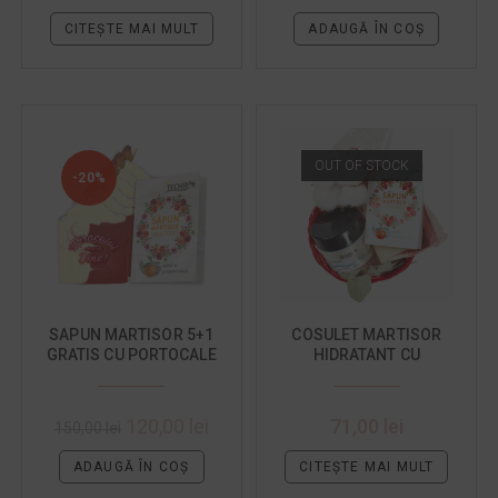
CITEȘTE MAI MULT
ADAUGĂ ÎN COȘ
OUT OF STOCK
-20%
SAPUN MARTISOR 5+1
COSULET MARTISOR
GRATIS CU PORTOCALE
HIDRATANT CU
DULCI
PORTOCALE DULCI
120,00
lei
71,00
lei
150,00
lei
ADAUGĂ ÎN COȘ
CITEȘTE MAI MULT