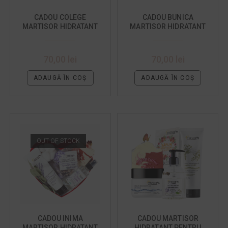
CADOU COLEGE
CADOU BUNICA
MARTISOR HIDRATANT
MARTISOR HIDRATANT
CU PORTOCALE DULCI
LAMAITA
70,00
lei
70,00
lei
ADAUGĂ ÎN COȘ
ADAUGĂ ÎN COȘ
OUT OF STOCK
CADOU INIMA
CADOU MARTISOR
MARTISOR HIDRATANT
HIDRATANT PENTRU