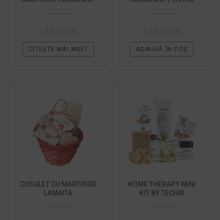
CU PORTOCALE DULCI
BUNICA
145,00
lei
135,00
lei
CITEȘTE MAI MULT
ADAUGĂ ÎN COȘ
COSULET CU MARTISOR
HOME THERAPY MINI
LAMAITA
KIT BY TECHIR