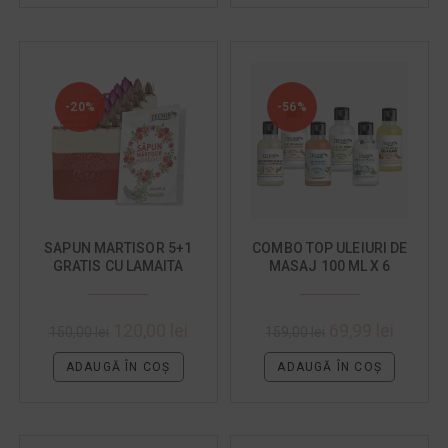
-20%
-56%
SAPUN MARTISOR 5+1
COMBO TOP ULEIURI DE
GRATIS CU LAMAITA
MASAJ 100 ML X 6
BUCATI
120,00
lei
69,99
lei
150,00
lei
159,00
lei
ADAUGĂ ÎN COȘ
ADAUGĂ ÎN COȘ