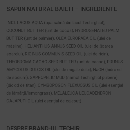
SAPUN NATURAL BAIETI – INGREDIENTE
INCI:
LACUS AQUA (apa salină din lacul Techirghiol),
COCONUT BUT TER (unt de cocos), HYDROGENATED PALM
BUT TER (unt de palmier), OLEA EUROPAEA OIL (ulei de
măsline), HELIANTHUS ANNUS SEED OIL (ulei de ﬂoarea
soarelui), RICINUS COMMUNIS SEED OIL (ulei de ricin),
THEOBROMA CACAO SEED BUT TER (unt de cacao), PRUNUS
AMYGDLUS DULCIS OIL (ulei de migale dulci), NaOH (hidroxid
de sodium), SAPROPELIC MUD (nămol Techirghiol pulbere)
(dioxid de titan), CYMBOPOGON FLEXUOSUS OIL (ulei esențial
de lămâiță/lemongrass), MELALEUCA LEUCADENDRON
CAJAPUTI OIL (ulei esențial de cajeput)
DESPRE BRAND-UL TECHIR