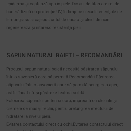
epiderma şi captează apa în piele. Dioxiul de titan are rol de
barieră ﬁzică cu protecţie UV, în timp ce uleiurile esenţiale de
lemongrass si cajeput, untul de cacao şi uleiul de ricin
regenerează şi întăresc rezistenţa pielii.
SAPUN NATURAL BAIETI – RECOMANDĂRI
Produsul sapun natural baieti necesită păstrarea săpunului
într-o savonieră care să permită Recomandări Păstrarea
săpunului într-o savonieră care să permită scurgerea apei,
astfel încât să-şi păstreze textura solidă.
Folosirea săpunului pe ten si corp, împreună cu uleiurile şi
cremele de masaj Techir, pentru prelungirea efectului de
hidratare la nivelul pielii.
Evitarea contactului direct cu ochii.Evitarea contactului direct