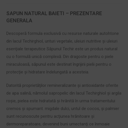
SAPUN NATURAL BAIETI – PREZENTARE
GENERALA
Descoperă formula exclusivă cu resurse naturale autohtone
din lacul Techirghiol, unturi vegetale, uleiuri nutritive şi uleiuri
esenţiale terapeutice Săpunul Techir este un produs natural
cu o formulă unică complexă. Din dragoste pentru o piele
miraculoasă, săpunul este destinat îngrijirii pielii pentru o
protecţie şi hidratare îndelungată a acesteia.
Datorită proprietăţilor remineralizante şi antioxidante oferite
de apa salină, nămolul sapropelic din lacul Techirghiol şi argila
roşie, pielea este hidratată şi hrănită în urma tratamentului
cremos şi spumant. migdale dulci, untul de cocos, şi palmier
sunt recunoscute pentru acţiunea hrănitoare şi
dermoreparatoare, devenind buni umectanţi ce înmoaie