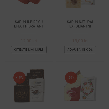
SĂPUN IUBIRE CU
SĂPUN NATURAL
EFECT HIDRATANT
EXFOLIANT ȘI
HIDRATANT DE CORP CU
NĂMOL ȘI PORTOCALE
DULCI
12,00
lei
19,00
lei
CITEȘTE MAI MULT
ADAUGĂ ÎN COȘ
-15%
-20%