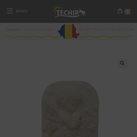
MENIU
0