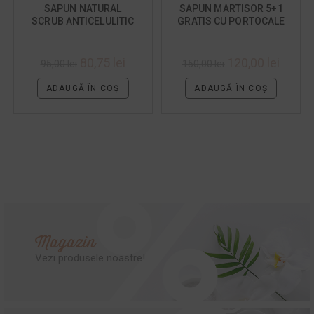
SAPUN NATURAL
SAPUN MARTISOR 5+1
SCRUB ANTICELULITIC
GRATIS CU PORTOCALE
CU CAFEA 5 + 1 GRATIS
DULCI
80,75
lei
120,00
lei
95,00
lei
150,00
lei
ADAUGĂ ÎN COȘ
ADAUGĂ ÎN COȘ
Magazin
Vezi produsele noastre!