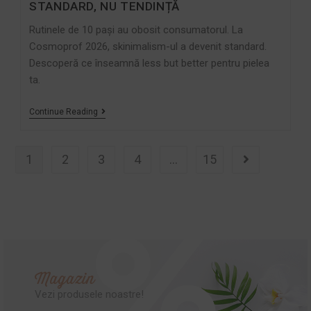
STANDARD, NU TENDINȚĂ
Rutinele de 10 pași au obosit consumatorul. La
Cosmoprof 2026, skinimalism-ul a devenit standard.
Descoperă ce înseamnă less but better pentru pielea
ta.
Continue Reading
1
2
3
4
…
15
Magazin
Vezi produsele noastre!