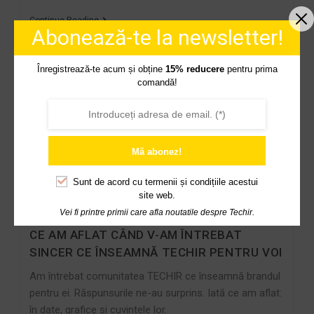
Continue Reading
Abonează-te la newsletter!
Înregistrează-te acum și obține
15% reducere
pentru prima
comandă!
Mă abonez!
Sunt de acord cu
termenii și condițiile acestui
site web.
Vei fi printre primii care afla noutatile despre Techir.
CE AM AFLAT CÂND V-AM ÎNTREBAT
SINCER CE ÎNSEAMNĂ TECHIR PENTRU VOI
Am întrebat comunitatea TECHIR ce înseamnă brandul
pentru ei. Răspunsurile ne-au surprins. Iată ce am aflat:
în date, grafice și cuvintele lor.