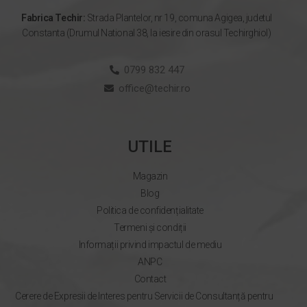
Fabrica Techir:
Strada Plantelor, nr 19, comuna Agigea, judetul
Constanta (Drumul National 38, la iesire din orasul Techirghiol)
0799 832 447
office@techir.ro
UTILE
Magazin
Blog
Politica de confidențialitate
Termeni și condiții
Informații privind impactul de mediu
ANPC
Contact
Cerere de Expresii de Interes pentru Servicii de Consultanță pentru