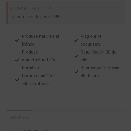
LIVRARE GRATUITĂ
La comenzi de peste 199 lei.
Produse naturale și
Plăți online
blânde
securizate
Produse
Retur facil în 30 de
manufacturate în
zile
România
Banii înapoi în maxim
Livrare rapidă în 2
48 de ore
zile lucrătoare
DESCRIERE
BENEFICII INGREDIENTE