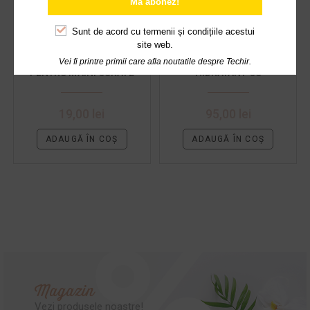
Mă abonez!
Sunt de acord cu
termenii și condițiile acestui
site web.
SĂPUN NATURAL
CADOU MARTISOR
Vei fi printre primii care afla noutatile despre Techir.
PENTRU MÂINI CURATE
HIDRATANT CU
ȘI HIDRATATE NĂMOL ȘI
PORTOCALE DULCI
LAVANDĂ
PENTRU PRIETENE
19,00
lei
95,00
lei
ADAUGĂ ÎN COȘ
ADAUGĂ ÎN COȘ
Magazin
Vezi produsele noastre!