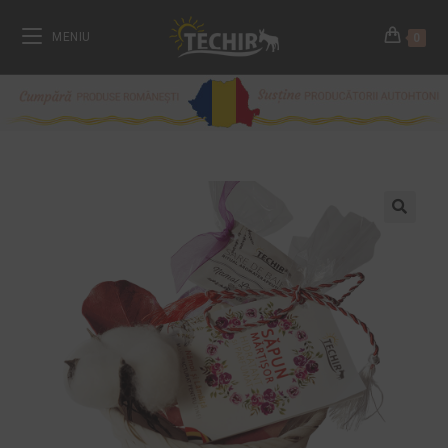
MENIU
0