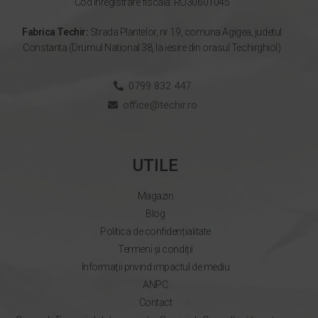
Cod inregistrare fiscala: RO30601045
Fabrica Techir:
Strada Plantelor, nr 19, comuna Agigea, judetul
Constanta (Drumul National 38, la iesire din orasul Techirghiol)
0799 832 447
office@techir.ro
UTILE
Magazin
Blog
Politica de confidențialitate
Termeni și condiții
Informații privind impactul de mediu
ANPC
Contact