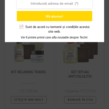
PRODUSE SIMILARE
Mă abonez!
Sunt de acord cu
termenii și condițiile acestui
site web.
OUT OF STOCK
Vei fi printre primii care afla noutatile despre Techir.
-15%
KIT RELAXING TRAVEL
SET RITUAL
ANTICELULITIC
121,00
lei
97,75
lei
115,00
lei
CITEȘTE MAI MULT
ADAUGĂ ÎN COȘ