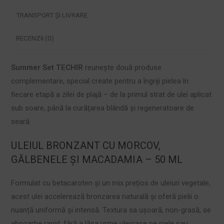
TRANSPORT ȘI LIVRARE
RECENZII (0)
Summer Set TECHIR
reunește două produse
complementare, special create pentru a îngriji pielea în
fiecare etapă a zilei de plajă – de la primul strat de ulei aplicat
sub soare, până la curățarea blândă și regeneratoare de
seară.
ULEIUL BRONZANT CU MORCOV,
GĂLBENELE ȘI MACADAMIA – 50 ML
Formulat cu betacaroten și un mix prețios de uleiuri vegetale,
acest ulei accelerează bronzarea naturală și oferă pielii o
nuanță uniformă și intensă. Textura sa ușoară, non-grasă, se
absoarbe rapid, fără a lăsa urme uleioase pe piele sau