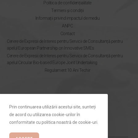
Politica de confidențialitate
Termeni și condiții
Informații privind impactul de mediu
ANPC
Contact
Cerere de Expresii de Interes pentru Servicii de Consultanță pentru
apelul European Partnership on Innovative SMEs
Cerere de Expresii de Interes pentru Servicii de Consultanță pentru
apelul Circular Bio-based Europe Joint Undertaking
Regulament 10 Ani Techir
NEWSLETTER
Prin continuarea utilizării acestui site, sunteți
Rămâi la curent cu ofertele Techir.ro
de acord cu utilizarea cookie-urilor în
conformitate cu politica noastră de cookie-uri.