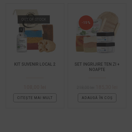
OUT OF STOCK
-15%
KIT SUVENIR LOCAL 2
SET INGRIJIRE TEN ZI +
NOAPTE
108,00
lei
185,30
lei
218,00
lei
CITEȘTE MAI MULT
ADAUGĂ ÎN COȘ