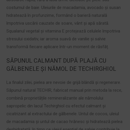
costumul de baie. Uleiurile de macadamia, avocado și susan
hidratează în profunzime, formând o barieră naturală
împotriva uscării cauzate de soare, vânt și apă sărată.
Squalanul vegetal și vitamina E protejează celulele împotriva
stresului oxidativ, iar aroma suavă de vanilie și salvie
transformă fiecare aplicare într-un moment de răsfăț.
SĂPUNUL CALMANT DUPĂ PLAJĂ CU
GĂLBENELE ȘI NĂMOL DE TECHIRGHIOL
La finalul zilei, pielea are nevoie de grijă blândă și regenerare.
Săpunul natural TECHIR, fabricat manual prin metoda la rece,
combină proprietățile remineralizante ale nămolului
sapropelic din lacul Techirghiol cu efectul calmant și
cicatrizant al extractului de gălbenele. Untul de cocos, uleiul
de macadamia și untul de cacao hrănesc și hidratează pielea
deshidratată, în timp ce uleiul esențial de salvie contribuie la