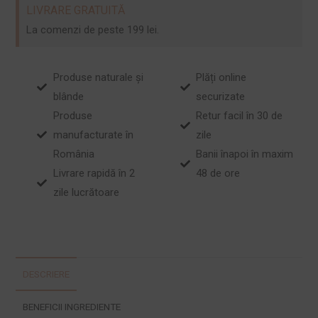
LIVRARE GRATUITĂ
La comenzi de peste 199 lei.
Produse naturale și
Plăți online
blânde
securizate
Produse
Retur facil în 30 de
manufacturate în
zile
România
Banii înapoi în maxim
Livrare rapidă în 2
48 de ore
zile lucrătoare
DESCRIERE
BENEFICII INGREDIENTE