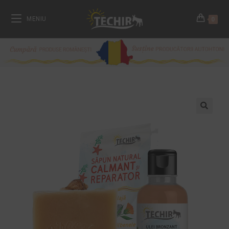
MENIU
0