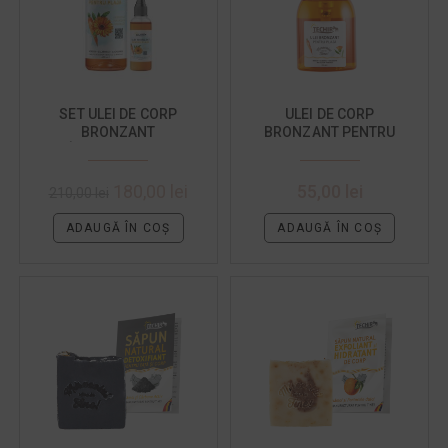
SET ULEI DE CORP
ULEI DE CORP
BRONZANT
BRONZANT PENTRU
REÎNCĂRCABIL (1L +
PLAJA
SPRAY 100ML)
180,00
lei
55,00
lei
210,00
lei
ADAUGĂ ÎN COȘ
ADAUGĂ ÎN COȘ