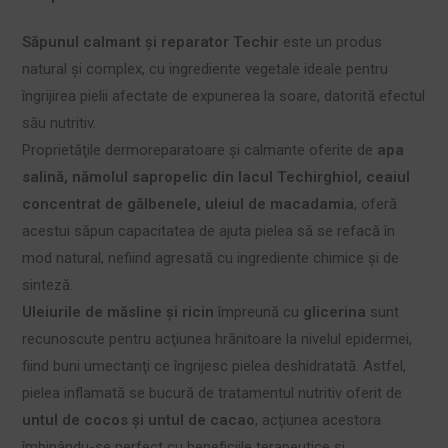
Săpunul calmant şi reparator Techir
este un produs
natural şi complex, cu ingrediente vegetale ideale pentru
îngrijirea pielii afectate de expunerea la soare, datorită efectul
său nutritiv.
Proprietăţile dermoreparatoare şi calmante oferite de
apa
salină, nămolul sapropelic din lacul Techirghiol, ceaiul
concentrat de gălbenele, uleiul de macadamia
, oferă
acestui săpun capacitatea de ajuta pielea să se refacă în
mod natural, nefiind agresată cu ingrediente chimice şi de
sinteză.
Uleiurile de măsline şi ricin
împreună cu
glicerina
sunt
recunoscute pentru acţiunea hrănitoare la nivelul epidermei,
fiind buni umectanţi ce îngrijesc pielea deshidratată. Astfel,
pielea inflamată se bucură de tratamentul nutritiv oferit de
untul de cocos şi untul de cacao
, acţiunea acestora
îmbinându-se perfect cu beneficiile terapeutice şi