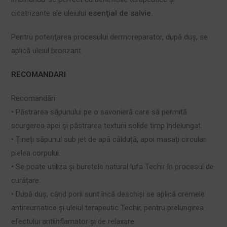
cicatrizante ale uleiului
esenţial de salvie.
Pentru potenţarea procesului dermoreparator, după duş, se
aplică uleiul bronzant.
RECOMANDARI
Recomandări
• Păstrarea săpunului pe o savonieră care să permită
scurgerea apei și păstrarea texturii solide timp îndelungat.
• Țineți săpunul sub jet de apă călduță, apoi masați circular
pielea corpului.
• Se poate utiliza și buretele natural lufa Techir în procesul de
curățare.
• După duș, când porii sunt încă deschiși se aplică cremele
antireumatice și uleiul terapeutic Techir, pentru prelungirea
efectului antiinflamator și de relaxare.