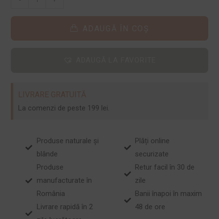
ADAUGĂ ÎN COȘ
ADAUGĂ LA FAVORITE
LIVRARE GRATUITĂ
La comenzi de peste 199 lei.
Produse naturale și
Plăți online
blânde
securizate
Produse
Retur facil în 30 de
manufacturate în
zile
România
Banii înapoi în maxim
Livrare rapidă în 2
48 de ore