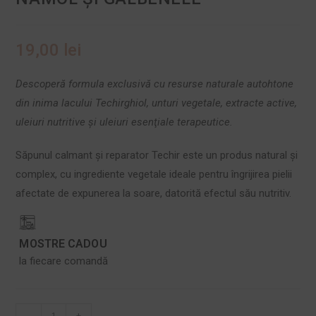
19,00
lei
Descoperă formula exclusivă cu resurse naturale autohtone
din inima lacului Techirghiol, unturi vegetale, extracte active,
uleiuri nutritive şi uleiuri esenţiale terapeutice.
Săpunul calmant şi reparator Techir este un produs natural şi
complex, cu ingrediente vegetale ideale pentru îngrijirea pielii
afectate de expunerea la soare, datorită efectul său nutritiv.
MOSTRE CADOU
la fiecare comandă
-
+