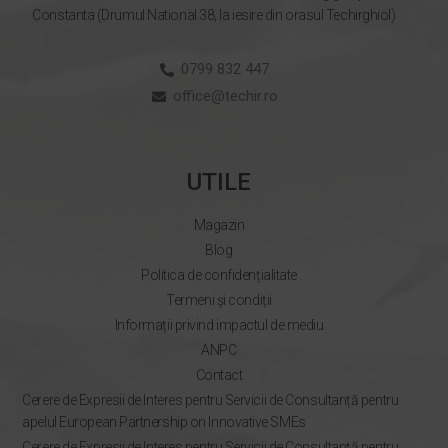
Constanta (Drumul National 38, la iesire din orasul Techirghiol)
0799 832 447
office@techir.ro
UTILE
Magazin
Blog
Politica de confidențialitate
Termeni și condiții
Informații privind impactul de mediu
ANPC
Contact
Cerere de Expresii de Interes pentru Servicii de Consultanță pentru
apelul European Partnership on Innovative SMEs
Cerere de Expresii de Interes pentru Servicii de Consultanță pentru