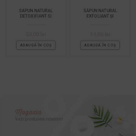
SAPUN NATURAL
SĂPUN NATURAL
DETOXIFIANT SI
EXFOLIANT ȘI
HIDRATANT CU NAMOL
HIDRATANT DE CORP CU
SI CARBUNE ACTIV
NĂMOL ȘI PORTOCALE
DULCI
23,00
lei
19,00
lei
ADAUGĂ ÎN COȘ
ADAUGĂ ÎN COȘ
Magazin
Vezi produsele noastre!