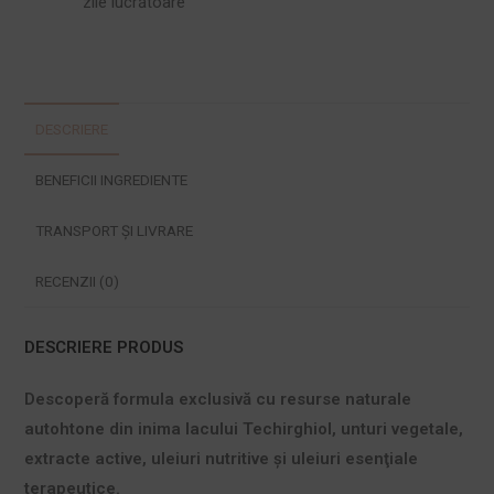
zile lucrătoare
DESCRIERE
BENEFICII INGREDIENTE
TRANSPORT ȘI LIVRARE
RECENZII (0)
DESCRIERE PRODUS
Descoperă formula exclusivă cu resurse naturale
autohtone din inima lacului Techirghiol, unturi vegetale,
extracte active, uleiuri nutritive şi uleiuri esenţiale
terapeutice.