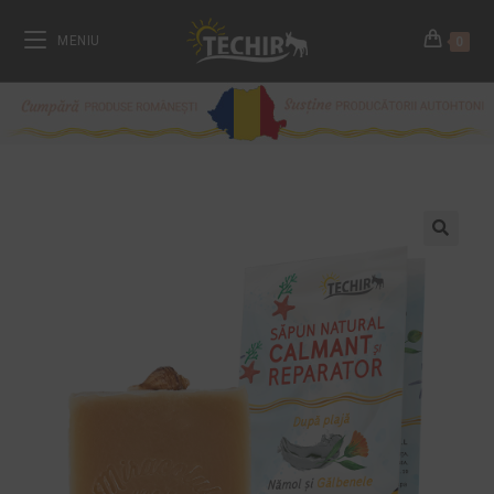
MENIU
0