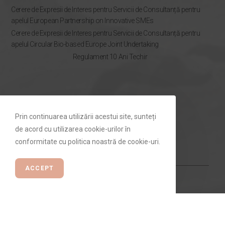
Cerere de Expresii de Interes pentru Servicii de Consultanță pentru
apelul European Partnership on Innovative SMEs
Cerere de Expresii de Interes pentru Servicii de Consultanță pentru
apelul Circular Bio-based Europe Joint Undertaking
Regulament 10 Ani Techir
NEWSLETTER
Prin continuarea utilizării acestui site, sunteți
Rămâi la curent cu ofertele Techir.ro
de acord cu utilizarea cookie-urilor în
conformitate cu politica noastră de cookie-uri.
ACCEPT
ABONEAZĂ-TE ⟶
© Toate drepturile rezervate Techir.ro. Made with
by
SOTA360 Digital
Agency.