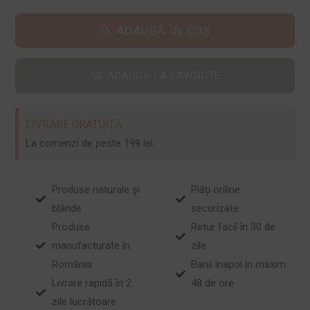
ADAUGĂ ÎN COȘ
ADAUGĂ LA FAVORITE
LIVRARE GRATUITĂ
La comenzi de peste 199 lei.
Produse naturale și
Plăți online
blânde
securizate
Produse
Retur facil în 30 de
manufacturate în
zile
România
Banii înapoi în maxim
Livrare rapidă în 2
48 de ore
zile lucrătoare