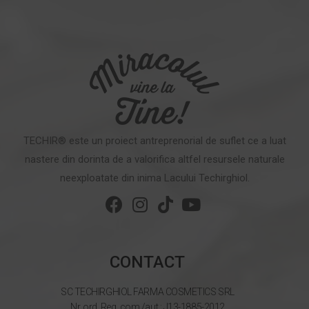
TECHIR® este un proiect antreprenorial de suflet ce a luat
nastere din dorinta de a valorifica altfel resursele naturale
neexploatate din inima Lacului Techirghiol.
CONTACT
SC TECHIRGHIOL FARMA COSMETICS SRL
Nr. ord. Reg. com./aut.: J13-1885-2012