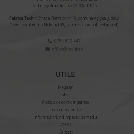
Cod inregistrare fiscala: RO30601045
Fabrica Techir:
Strada Plantelor, nr 19, comuna Agigea, judetul
Constanta (Drumul National 38, la iesire din orasul Techirghiol)
0799 832 447
office@techir.ro
UTILE
Magazin
Blog
Politica de confidențialitate
Termeni și condiții
Informații privind impactul de mediu
ANPC
Contact