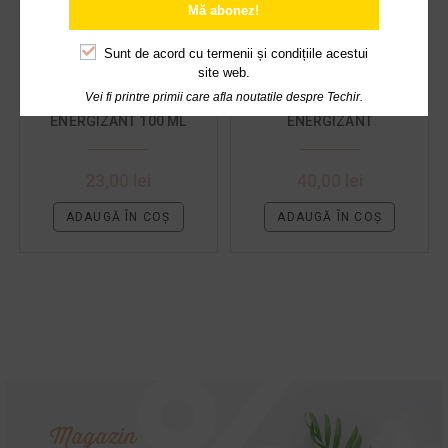
Mă abonez!
Sunt de acord cu
termenii și condițiile acestui
site web.
Vei fi printre primii care afla noutatile despre Techir.
ULEI DE MASAJ
ULEI DE CORP
ENERGIZANT 100 ML
ENERGIZANT
23,00
lei
40,00
lei
ADAUGĂ ÎN COȘ
ADAUGĂ ÎN COȘ
Magazin