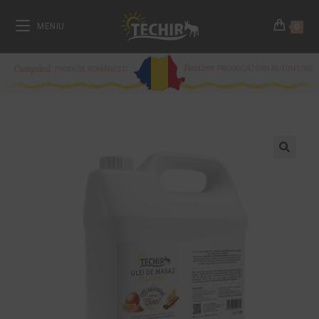
MENIU
0