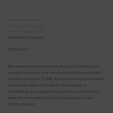
BENEFICII INGREDIENTE
TRANSPORT ȘI LIVRARE
RECENZII (0)
Apa salina si namolul sapropelic din Lacul Techirghiol sunt
ingredientele active unice folosite in compozitia produselor
dermato-cosmetice TECHIR. Aceste resurse au fost studiate
din punct de vedere fizico-chimic, dermatologic si
microbiologic de-a lungul timpului pentru a li se observa in
amanunt proprietatile si beneficiile pentru piele si alte
diferite afectiuni: