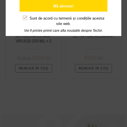
Mă abonez!
Sunt de acord cu
termenii și condițiile acestui
site web.
Vei fi printre primii care afla noutatile despre Techir.
SET DEZINFECTANT
SET RITUAL RELAXANT
VIRUCID 250 ML + 2
SAPUNURI HIDRATANTE
35,00
lei
97,00
lei
70,00
lei
ADAUGĂ ÎN COȘ
ADAUGĂ ÎN COȘ