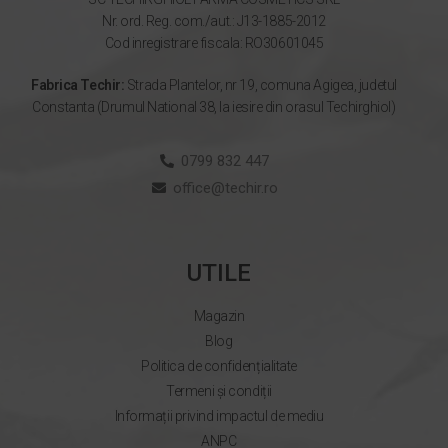
Nr. ord. Reg. com./aut.: J13-1885-2012
Cod inregistrare fiscala: RO30601045
Fabrica Techir:
Strada Plantelor, nr 19, comuna Agigea, judetul
Constanta (Drumul National 38, la iesire din orasul Techirghiol)
0799 832 447
office@techir.ro
UTILE
Magazin
Blog
Politica de confidențialitate
Termeni și condiții
Informații privind impactul de mediu
ANPC