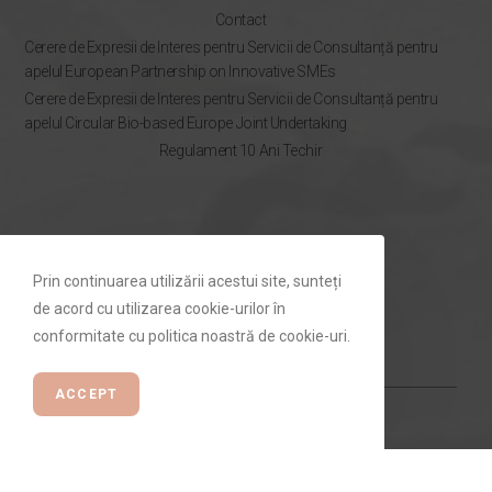
Contact
Cerere de Expresii de Interes pentru Servicii de Consultanță pentru
apelul European Partnership on Innovative SMEs
Cerere de Expresii de Interes pentru Servicii de Consultanță pentru
apelul Circular Bio-based Europe Joint Undertaking
Regulament 10 Ani Techir
NEWSLETTER
Prin continuarea utilizării acestui site, sunteți
Rămâi la curent cu ofertele Techir.ro
de acord cu utilizarea cookie-urilor în
conformitate cu politica noastră de cookie-uri.
ACCEPT
ABONEAZĂ-TE ⟶