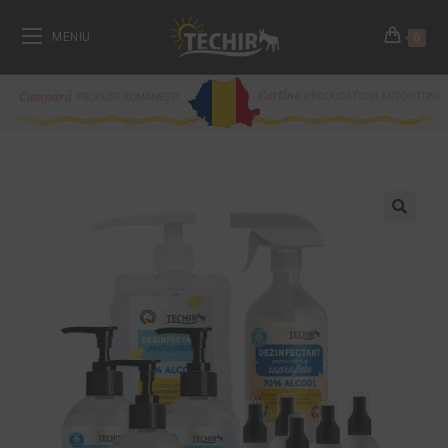
MENIU
0