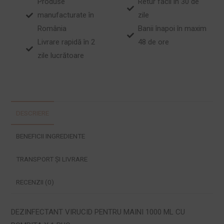
Produse
Retur facil în 30 de
manufacturate în
zile
România
Banii înapoi în maxim
Livrare rapidă în 2
48 de ore
zile lucrătoare
DESCRIERE
BENEFICII INGREDIENTE
TRANSPORT ȘI LIVRARE
RECENZII (0)
DEZINFECTANT VIRUCID PENTRU MAINI 1000 ML CU