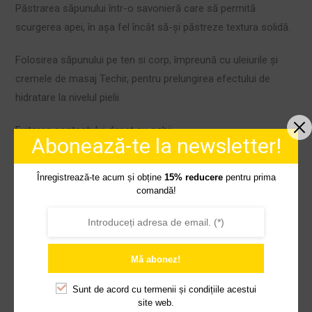
Păstrarea săpunului într-o savonieră care să permită
scurgerea apei, în aşa fel încât să-şi păstreze textura solidă.
Folosirea săpunului pe ten si corp, împreună cu uleiurile şi
cremele de masaj Techir, pentru prelungirea efectului de
hidratare la nivelul pielii.
Evitarea contactului direct cu ochii.
Abonează-te la newsletter!
Verificarea listei de ingrediente pentru evitarea alergiilor.
Înregistrează-te acum și obține
15% reducere
pentru prima
comandă!
INCI:
LACUS AQUA (
apă salină Techirghiol
), SODIUM
COCONATE (
unt de cocos
), SODIUM PALMATE (
ulei de
palmier
), SODIUM OLIVATE (
ulei de măsline pomace
),
HELIANTHUS ANNUUS SEED OIL (
ulei floarea soarelui
),
Mă abonez!
SODIUM COCOA BUTTERATE (
unt de cacao
), RICINUS
COMMUNIS SEED OIL (
ulei de ricin
), PRUNUS AMYGDALUS
Sunt de acord cu
termenii și condițiile acestui
site web.
DULCIS OIL (
ulei de migdale dulci
), GLYCERIN, SAPROPELIC