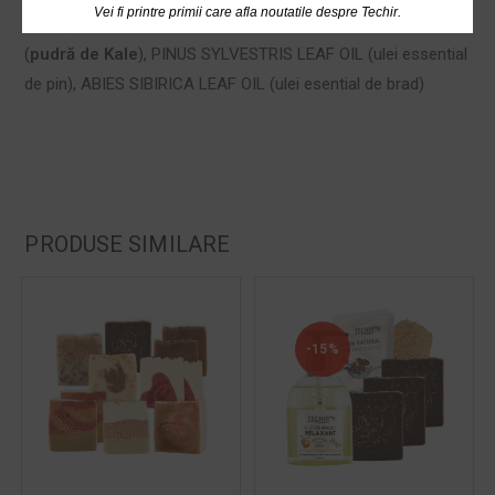
Vei fi printre primii care afla noutatile despre Techir.
MUD (
nămol sapropelic Techirghiol
), KALE POWDER
(
pudră de Kale
), PINUS SYLVESTRIS LEAF OIL (ulei essential
de pin), ABIES SIBIRICA LEAF OIL (ulei esential de brad)
PRODUSE SIMILARE
-15%