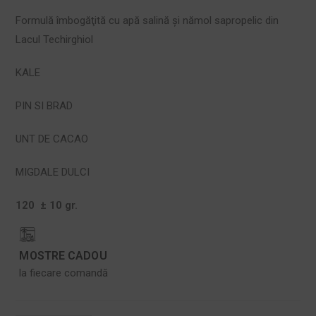
Formulă îmbogăţită cu apă salină şi nămol sapropelic din
Lacul Techirghiol
KALE
PIN SI BRAD
UNT DE CACAO
MIGDALE DULCI
120 ± 10 gr.
MOSTRE CADOU
la fiecare comandă