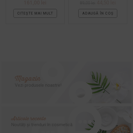
161,00
lei
44,50
lei
89,00
lei
CITEȘTE MAI MULT
ADAUGĂ ÎN COȘ
Magazin
Vezi produsele noastre!
Articole recente
Noutăți și trenduri în cosmetică.