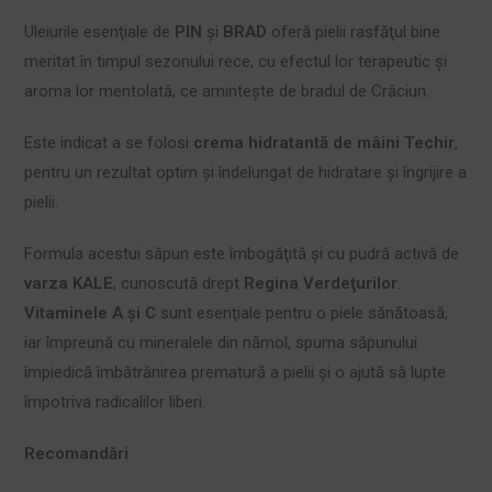
Uleiurile esenţiale de
PIN
şi
BRAD
oferă pielii rasfăţul bine
meritat în timpul sezonului rece, cu efectul lor terapeutic şi
aroma lor mentolată, ce aminteşte de bradul de Crăciun.
Este indicat a se folosi
crema hidratantă de mâini Techir
,
pentru un rezultat optim şi îndelungat de hidratare şi îngrijire a
pielii.
Formula acestui săpun este îmbogăţită şi cu pudră activă de
varza KALE
, cunoscută drept
Regina Verdeţurilor
.
Vitaminele A şi C
sunt esenţiale pentru o piele sănătoasă,
iar împreună cu mineralele din nămol, spuma săpunului
împiedică îmbătrânirea prematură a pielii şi o ajută să lupte
împotriva radicalilor liberi.
Recomandări