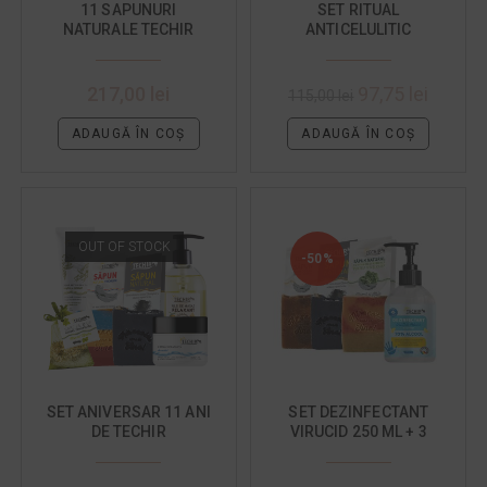
11 SAPUNURI
SET RITUAL
NATURALE TECHIR
ANTICELULITIC
PENTRU TOATA FAMILIA
217,00
lei
97,75
lei
115,00
lei
ADAUGĂ ÎN COȘ
ADAUGĂ ÎN COȘ
OUT OF STOCK
-50%
SET ANIVERSAR 11 ANI
SET DEZINFECTANT
DE TECHIR
VIRUCID 250 ML + 3
SAPUNURI HIDRATANTE