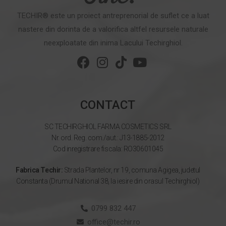
TECHIR® este un proiect antreprenorial de suflet ce a luat
nastere din dorinta de a valorifica altfel resursele naturale
neexploatate din inima Lacului Techirghiol.
CONTACT
SC TECHIRGHIOL FARMA COSMETICS SRL
Nr. ord. Reg. com./aut.: J13-1885-2012
Cod inregistrare fiscala: RO30601045
Fabrica Techir:
Strada Plantelor, nr 19, comuna Agigea, judetul
Constanta (Drumul National 38, la iesire din orasul Techirghiol)
0799 832 447
office@techir.ro