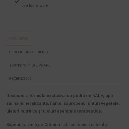
zile lucrătoare
DESCRIERE
BENEFICII INGREDIENTE
TRANSPORT ȘI LIVRARE
RECENZII (0)
Descoperă formula exclusivă cu pudră de KALE, apă
salină mineralizantă, nămol sapropelic, unturi vegetale,
uleiuri nutritive şi uleiuri esenţiale terapeutice.
Săpunul aromă de Crăciun
este un produs natural şi