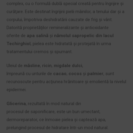
complex, cu o formulă dublă special creată pentru îngrijire şi
curăţare. Este destinat îngrijirii pielii mâinilor, a tenului dar şi a
corpului, împotriva deshidratării cauzate de frig şi vânt.
Datorită proprietăţilor remineralizante şi antioxidante
oferite de
apa salină
şi
nămolul sapropelic din lacul
Techirghiol
, pielea este hidratată şi protejată în urma
tratamentului cremos şi spumant.
Uleiul de
măsline
,
ricin
,
migdale dulci
,
împreună cu unturile de
cacao
,
cocos
şi
palmier
, sunt
recunoscute pentru acţiunea hrănitoare şi emolientă la nivelul
epidermei.
G
licerina
, rezultată în mod natural din
procesul de saponificare, este un bun umectant,
dermoreparator, ce înmoaie pielea şi captează apa,
prelungind procesul de hidratare într-un mod natural.