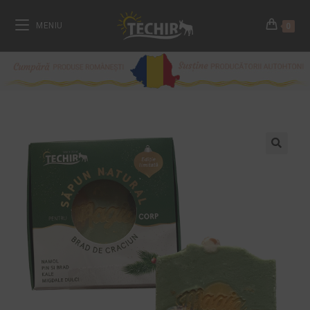
MENIU
0