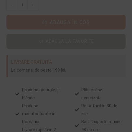
-
+
ADAUGĂ ÎN COȘ
ADAUGĂ LA FAVORITE
LIVRARE GRATUITĂ
La comenzi de peste 199 lei.
Produse naturale și
Plăți online
blânde
securizate
Produse
Retur facil în 30 de
manufacturate în
zile
România
Banii înapoi în maxim
Livrare rapidă în 2
48 de ore