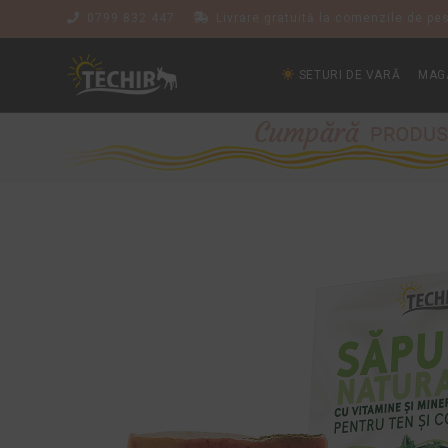
0799 832 447
Livrare gratuită la comenzile de pes
SETURI DE VARĂ
MAG