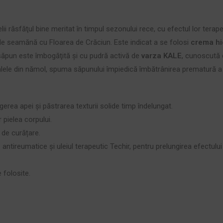
lii răsfăţul bine meritat în timpul sezonului rece, cu efectul lor terap
ale seamănă cu Floarea de Crăciun. Este indicat a se folosi
crema hi
ui săpun este îmbogăţită şi cu pudră activă de
varza KALE
, cunoscută
le din nămol, spuma săpunului împiedică îmbătrânirea prematură a pieli
rea apei și păstrarea texturii solide timp îndelungat.
 pielea corpului.
l de curățare.
antireumatice și uleiul terapeutic Techir, pentru prelungirea efectului 
 folosite.