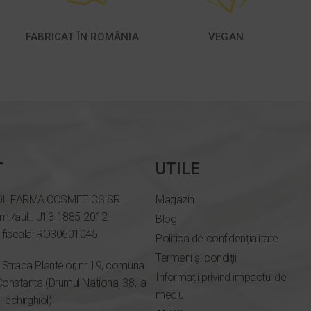
FABRICAT ÎN ROMÂNIA
VEGAN
T
UTILE
OL FARMA COSMETICS SRL
Magazin
om./aut.: J13-1885-2012
Blog
e fiscala: RO30601045
Politica de confidențialitate
Termeni și condiții
Strada Plantelor, nr 19, comuna
Informații privind impactul de
Constanta (Drumul National 38, la
mediu
 Techirghiol)