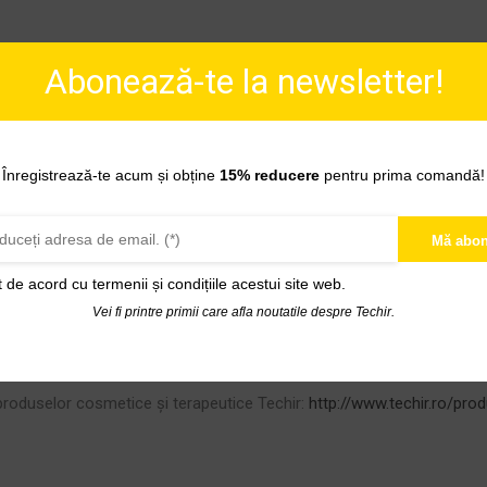
Abonează-te la newsletter!
U CONSERVANŢI SINTETICI
Înregistrează-te acum și obține
15% reducere
pentru prima comandă!
asă!
hiol),
SODIUM COCONATE
(unt de cocos),
SODIUM PALMATE
(ule
Mă abon
 soarelui)
, SODIUM COCOA BUTTERATE
(unt de cacao)
, RICINUS 
t de acord cu
termenii și condițiile acestui site web.
ELIC MUD
(nămol sapropelic Techirghiol)
, KALE POWDER
(pudră 
Vei fi printre primii care afla noutatile despre Techir.
eric),
CITRUS CYMBOPOGON FLEXUOSUS OIL
(ulei esențial de l
 produselor cosmetice și terapeutice Techir:
http://www.techir.ro/prod