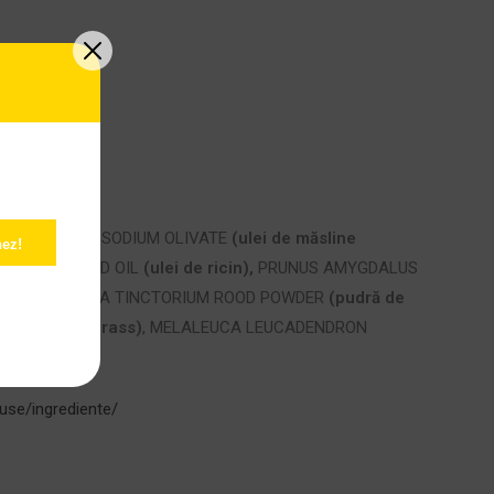
i de palmier)
, SODIUM OLIVATE
(ulei de măsline
ez!
COMMUNIS SEED OIL
(ulei de ricin),
PRUNUS AMYGDALUS
de Kale)
, RUBIA TINCTORIUM ROOD POWDER
(pudră de
ămâiță/lemongrass)
, MELALEUCA LEUCADENDRON
use/ingrediente/