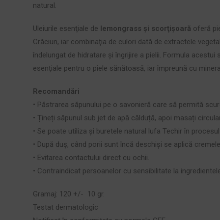
natural.
Uleiurile esenţiale de
lemongrass şi scorţişoară
oferă pie
Crăciun, iar combinaţia de culori dată de extractele veget
îndelungat de hidratare şi îngrijire a pielii. Formula acest
esenţiale pentru o piele sănătoasă, iar împreună cu minerale
Recomandări
• Păstrarea săpunului pe o savonieră care să permită scurge
• Țineți săpunul sub jet de apă călduță, apoi masați circular
• Se poate utiliza și buretele natural lufa Techir în procesu
• După duș, când porii sunt încă deschiși se aplică cremele 
• Evitarea contactului direct cu ochii.
• Contraindicat persoanelor cu sensibilitate la ingredientele
Gramaj: 120 +/- 10 gr.
Testat dermatologic