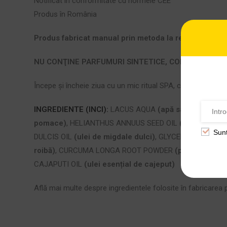
Notificat în conformitate cu normele CEE
Produs în România
Produs fabricat manual prin metoda la rece
NU CONŢINE PARFUMURI SINTETICE, COLORANŢI SA
Începe și încheie ziua cu un mic ritual SPA, chiar la tine ac
INGREDIENTE (INCI):
LACUS AQUA
(apă salină
Techirg
pomace)
, HELIANTHUS ANNUUS SEED OIL
(ulei floarea
Sun
DULCIS OIL
(ulei de migdale dulci)
, GLYCERIN, SAPROP
roibă)
, CURCUMA LONGA ROOT POWDER
(pudră de turm
CAJAPUTI OIL
(ulei esențial de cajeput)
Află mai multe despre ingredientele folosite în fabricarea