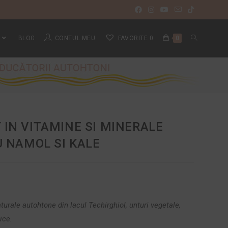
BLOG
CONTUL MEU
FAVORITE
0
0
IN VITAMINE SI MINERALE
U NAMOL SI KALE
rale autohtone din lacul Techirghiol, unturi vegetale,
ice.