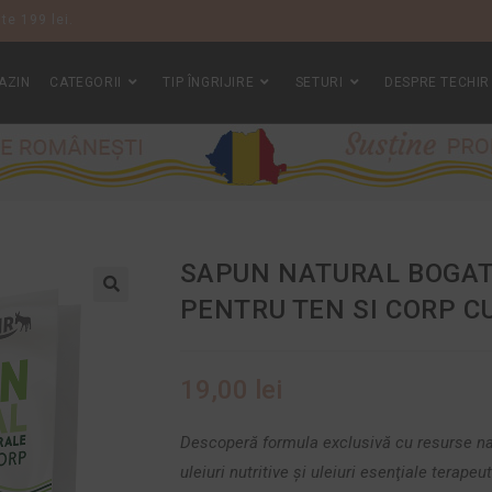
te 199 lei.
AZIN
CATEGORII
TIP ÎNGRIJIRE
SETURI
DESPRE TECHIR
SAPUN NATURAL BOGAT 
PENTRU TEN SI CORP C
19,00
lei
Descoperă formula exclusivă cu resurse natu
uleiuri nutritive şi uleiuri esenţiale terapeut