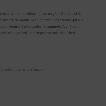
eutic şi aroma de citrice, te duc cu gândul la bradul de
dratantă de mâini Techir
, pentru un rezultat optim şi
 drept
Regina Verdeţurilor
.
Vitaminele A şi C
sunt
i şi o ajută să lupte împotriva radicalilor liberi.
antiinflamator și de relaxare.