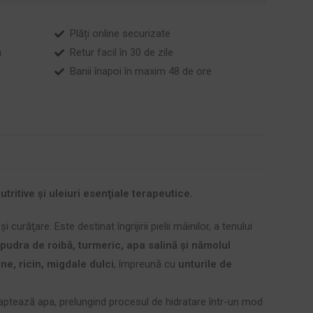
Plăți online securizate
a
Retur facil în 30 de zile
Banii înapoi în maxim 48 de ore
ritive şi uleiuri esenţiale terapeutice.
urăţare. Este destinat îngrijirii pielii mâinilor, a tenului
e
pudra de roibă, turmeric, apa salină şi nămolul
ine, ricin, migdale dulci
, împreună cu
unturile de
captează apa, prelungind procesul de hidratare într-un mod