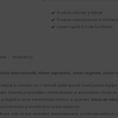
Produse naturale și blânde
Produse manufacturate în Români
Livrare rapidă în 2 zile lucrătoare
RARE
RECENZII (0)
ină mineralizantă, nămol sapropelic, unturi vegetale, uleiuri nut
tural şi complex, cu o formulă dublă special creată pentru îngrijire şi c
 vânt. Datorită proprietăţilor remineralizante şi antioxidante oferite d
 şi protejată în urma tratamentului cremos şi spumant.
Uleiul de măsl
ea hrănitoare şi emolientă la nivelul epidermei.
ificare, este un bun umectant, dermoreparator, ce înmoaie pielea şi 