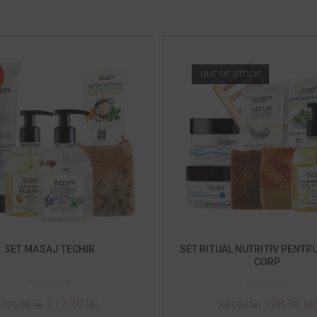
OUT OF STOCK
SET MASAJ TECHIR
SET RITUAL NUTRITIV PENTRU
CORP
112,50
lei
198,90
lei
125,00
lei
234,00
lei