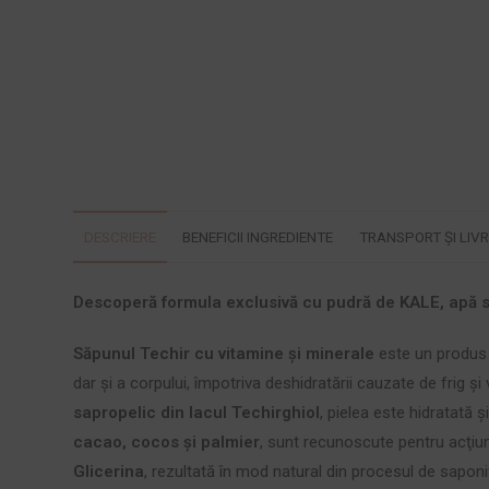
DESCRIERE
BENEFICII INGREDIENTE
TRANSPORT ȘI LIV
Descoperă
formula exclusivă cu pudră de KALE, apă sal
Săpunul Techir cu vitamine și minerale
este un produs na
dar şi a corpului, împotriva deshidratării cauzate de frig şi
sapropelic din lacul Techirghiol
, pielea este hidratată
cacao, cocos şi palmier
, sunt recunoscute pentru acţiun
Glicerina
, rezultată în mod natural din procesul de sapon