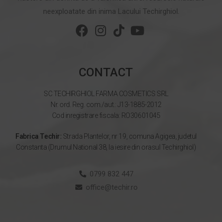
neexploatate din inima Lacului Techirghiol.
CONTACT
SC TECHIRGHIOL FARMA COSMETICS SRL
Nr. ord. Reg. com./aut.: J13-1885-2012
Cod inregistrare fiscala: RO30601045
Fabrica Techir:
Strada Plantelor, nr 19, comuna Agigea, judetul
Constanta (Drumul National 38, la iesire din orasul Techirghiol)
0799 832 447
office@techir.ro