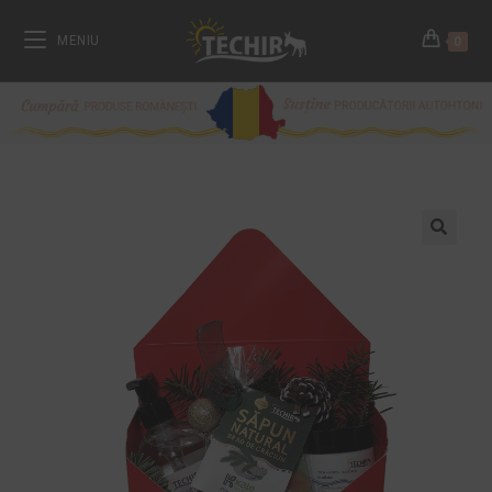
MENIU
0