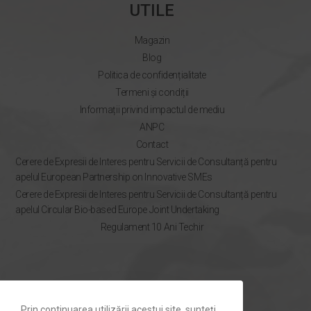
UTILE
Magazin
Blog
Politica de confidențialitate
Termeni și condiții
Informații privind impactul de mediu
ANPC
Contact
Cerere de Expresii de Interes pentru Servicii de Consultanță pentru
apelul European Partnership on Innovative SMEs
Cerere de Expresii de Interes pentru Servicii de Consultanță pentru
apelul Circular Bio-based Europe Joint Undertaking
Regulament 10 Ani Techir
NEWSLETTER
Prin continuarea utilizării acestui site, sunteți