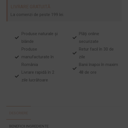
LIVRARE GRATUITĂ
La comenzi de peste 199 lei.
Produse naturale și
Plăți online
blânde
securizate
Produse
Retur facil în 30 de
manufacturate în
zile
România
Banii înapoi în maxim
Livrare rapidă în 2
48 de ore
zile lucrătoare
DESCRIERE
BENEFICII INGREDIENTE