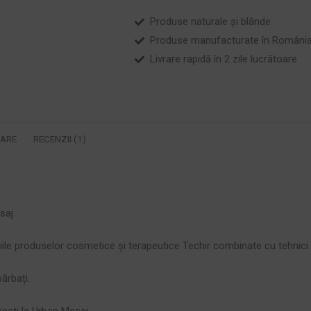
Produse naturale și blânde
Produse manufacturate în Români
Livrare rapidă în 2 zile lucrătoare
RARE
RECENZII (1)
saj
ile produselor cosmetice și terapeutice Techir combinate cu tehnici
ărbați.
ești la Urban Masaj.