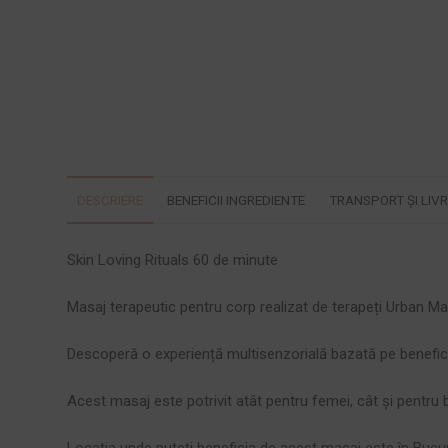
DESCRIERE
BENEFICII INGREDIENTE
TRANSPORT ȘI LIV
Skin Loving Rituals 60 de minute
Masaj terapeutic pentru corp realizat de terapeți Urban Ma
Descoperă o experiență multisenzorială bazată pe benefici
Acest masaj este potrivit atât pentru femei, cât și pentru b
Locatia unde puteți beneficia de acest masaj este în Bucur