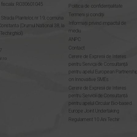
e fiscala: RO30601045
Politica de confidențialitate
Termeni și condiții
Strada Plantelor, nr 19, comuna
Informații privind impactul de
Constanta (Drumul National 38, la
mediu
 Techirghiol)
ANPC
Contact
7
Cerere de Expresii de Interes
r.ro
pentru Servicii de Consultanță
pentru apelul European Partnershi
on Innovative SMEs
Cerere de Expresii de Interes
pentru Servicii de Consultanță
pentru apelul Circular Bio-based
Europe Joint Undertaking
Regulament 10 Ani Techir