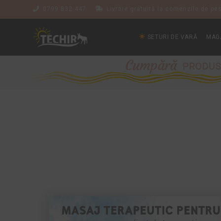
0799 832 447
Livrare gratuită la comenzile de pes
SETURI DE VARĂ
MAG