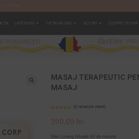
te 199 lei.
AZIN
CATEGORII
TIP ÎNGRIJIRE
SETURI
DESPRE TECHIR
MASAJ TERAPEUTIC PE
MASAJ
(O recenzie client)
Evaluat la
5.00
din 5 pe
200,00
lei
baza unei
singure
Skin Loving Rituals 60 de minute
evaluări