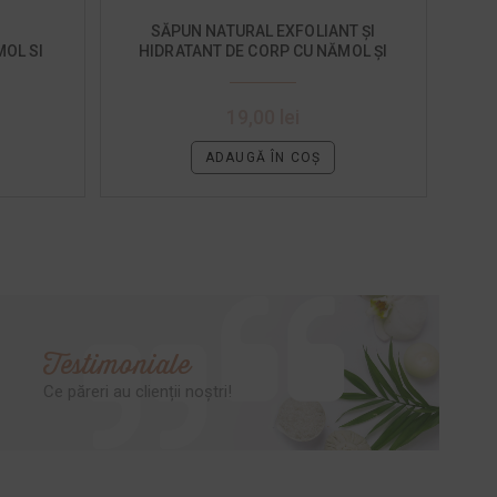
SĂPUN NATURAL EXFOLIANT ȘI
OL SI
HIDRATANT DE CORP CU NĂMOL ȘI
PORTOCALE DULCI
19,00
lei
ADAUGĂ ÎN COȘ
Testimoniale
Ce păreri au clienții noștri!