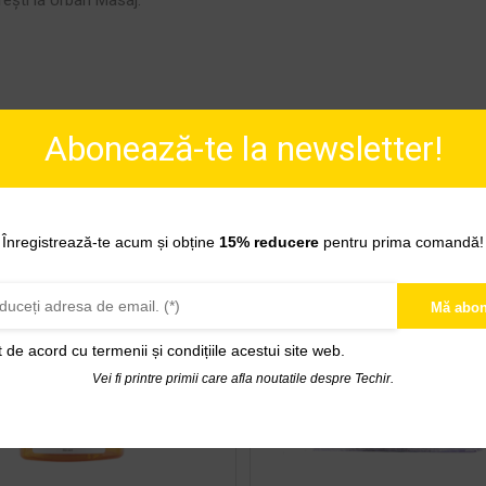
Abonează-te la newsletter!
Înregistrează-te acum și obține
15% reducere
pentru prima comandă!
Mă abon
t de acord cu
termenii și condițiile acestui site web.
Vei fi printre primii care afla noutatile despre Techir.