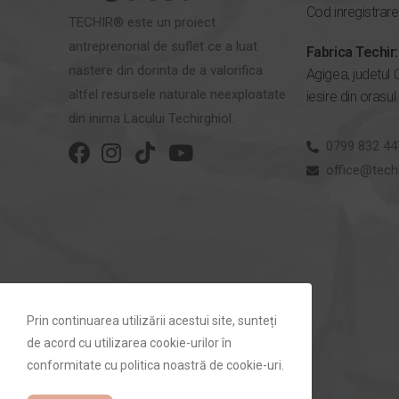
Cod inregistrar
TECHIR® este un proiect
antreprenorial de suflet ce a luat
Fabrica Techir:
nastere din dorinta de a valorifica
Agigea, judetul 
altfel resursele naturale neexploatate
iesire din orasul
din inima Lacului Techirghiol.
0799 832 44
office@techi
Prin continuarea utilizării acestui site, sunteți
de acord cu utilizarea cookie-urilor în
conformitate cu politica noastră de cookie-uri.