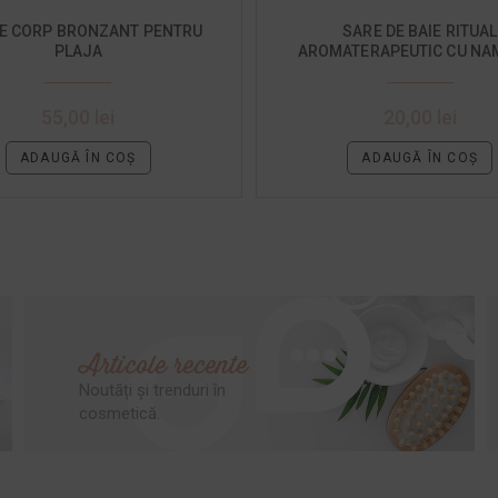
DE CORP BRONZANT PENTRU
SARE DE BAIE RITUAL
PLAJA
AROMATERAPEUTIC CU NAM
LAVANDA
55,00
lei
20,00
lei
ADAUGĂ ÎN COȘ
ADAUGĂ ÎN COȘ
Articole recente
Noutăți și trenduri în
cosmetică.