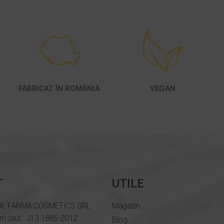
FABRICAT ÎN ROMÂNIA
VEGAN
T
UTILE
OL FARMA COSMETICS SRL
Magazin
om./aut.: J13-1885-2012
Blog