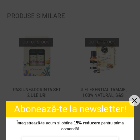
PRODUSE SIMILARE
OUT OF STOCK
OUT OF STOCK
PASIUNE&DORINTA SET
ULEI ESENTIAL TAMAIE,
2 ULEIURI
100% NATURAL, S&S
AROMATERAPIE 10 ML
INDIA, 10 ML
Abonează-te la newsletter!
30,00
lei
45,00
lei
Înregistrează-te acum și obține
15% reducere
pentru prima
CITEȘTE MAI MULT
CITEȘTE MAI MULT
comandă!