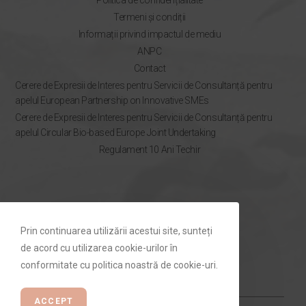
Termeni și condiții
Informații privind impactul de mediu
ANPC
Contact
Cerere de Expresii de Interes pentru Servicii de Consultanță pentru
apelul European Partnership on Innovative SMEs
Cerere de Expresii de Interes pentru Servicii de Consultanță pentru
apelul Circular Bio-based Europe Joint Undertaking
Regulament 10 Ani Techir
NEWSLETTER
Prin continuarea utilizării acestui site, sunteți
Rămâi la curent cu ofertele Techir.ro
de acord cu utilizarea cookie-urilor în
conformitate cu politica noastră de cookie-uri.
ACCEPT