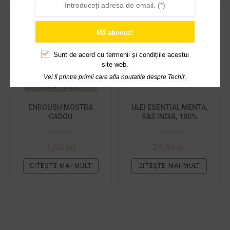
OUT OF STOCK
OUT OF STOCK
Mă abonez!
Sunt de acord cu
termenii și condițiile acestui
site web.
Vei fi printre primii care afla noutatile despre Techir.
ENROUSH MOSTRA
ULEI ESENTIAL MENTA,
CADOU
S&S INDIA, 100%
NATURAL, 10 ML
1,00
lei
29,90
lei
CITEȘTE MAI MULT
CITEȘTE MAI MULT