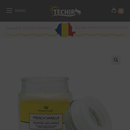
MENIU
0