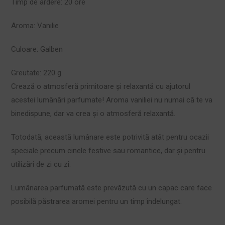
Timp de ardere:
20 ore
Aroma:
Vanilie
Culoare:
Galben
Greutate:
220 g
Crează o atmosferă primitoare și relaxantă cu ajutorul
acestei lumânări parfumate! Aroma vaniliei nu numai că te va
binedispune, dar va crea și o atmosferă relaxantă.
Totodată, această lumânare este potrivită atât pentru ocazii
speciale precum cinele festive sau romantice, dar și pentru
utilizări de zi cu zi.
Lumânarea parfumată este prevăzută cu un capac care face
posibilă păstrarea aromei pentru un timp îndelungat.