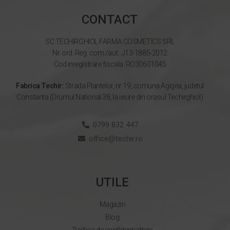
CONTACT
SC TECHIRGHIOL FARMA COSMETICS SRL
Nr. ord. Reg. com./aut.: J13-1885-2012
Cod inregistrare fiscala: RO30601045
Fabrica Techir:
Strada Plantelor, nr 19, comuna Agigea, judetul
Constanta (Drumul National 38, la iesire din orasul Techirghiol)
0799 832 447
office@techir.ro
UTILE
Magazin
Blog
Politica de confidențialitate