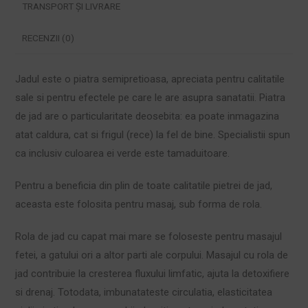
TRANSPORT ȘI LIVRARE
RECENZII (0)
Jadul este o piatra semipretioasa, apreciata pentru calitatile
sale si pentru efectele pe care le are asupra sanatatii. Piatra
de jad are o particularitate deosebita: ea poate inmagazina
atat caldura, cat si frigul (rece) la fel de bine. Specialistii spun
ca inclusiv culoarea ei verde este tamaduitoare.
Pentru a beneficia din plin de toate calitatile pietrei de jad,
aceasta este folosita pentru masaj, sub forma de rola.
Rola de jad cu capat mai mare se foloseste pentru masajul
fetei, a gatului ori a altor parti ale corpului. Masajul cu rola de
jad contribuie la cresterea fluxului limfatic, ajuta la detoxifiere
si drenaj. Totodata, imbunatateste circulatia, elasticitatea