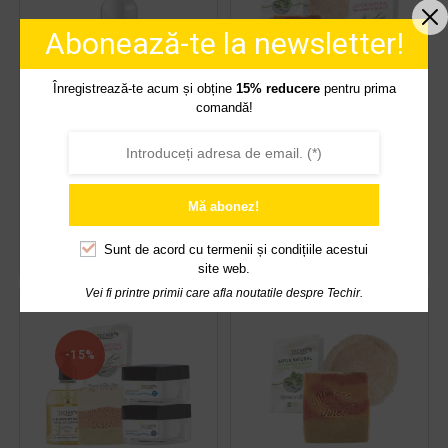
Abonează-te la newsletter!
Înregistrează-te acum și obține
15% reducere
pentru prima
comandă!
APA FLORALA DE
KIT ÎNGRIJIRE
TRANDAFIRI DE
NATURALA A TENULUI
DAMASC
25,00
lei
53,00
lei
Mă abonez!
ADAUGĂ ÎN COȘ
ADAUGĂ ÎN COȘ
Sunt de acord cu
termenii și condițiile acestui
site web.
Vei fi printre primii care afla noutatile despre Techir.
-15%