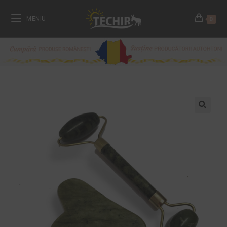
MENIU
0