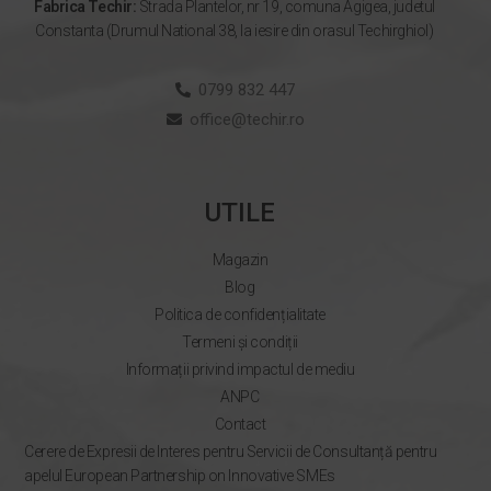
Fabrica Techir:
Strada Plantelor, nr 19, comuna Agigea, judetul
Constanta (Drumul National 38, la iesire din orasul Techirghiol)
0799 832 447
office@techir.ro
UTILE
Magazin
Blog
Politica de confidențialitate
Termeni și condiții
Informații privind impactul de mediu
ANPC
Contact
Cerere de Expresii de Interes pentru Servicii de Consultanță pentru
apelul European Partnership on Innovative SMEs