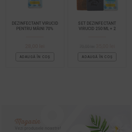
DEZINFECTANT VIRUCID
SET DEZINFECTANT
PENTRU MÂINI 70%
VIRUCID 250 ML + 2
ALCOOL CU POMPITA
SAPUNURI HIDRATANTE
250 ML
28,00
lei
35,00
lei
70,00
lei
ADAUGĂ ÎN COȘ
ADAUGĂ ÎN COȘ
Magazin
Vezi produsele noastre!