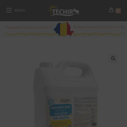
MENIU
0