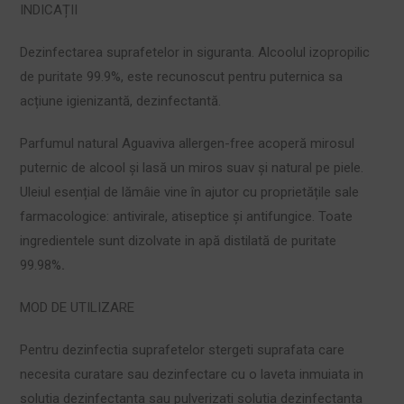
INDICAȚII
Dezinfectarea suprafetelor in siguranta. Alcoolul izopropilic
de puritate 99.9%, este recunoscut pentru puternica sa
acțiune igienizantă, dezinfectantă.
Parfumul natural Aguaviva allergen-free acoperă mirosul
puternic de alcool și lasă un miros suav și natural pe piele.
Uleiul esențial de lămâie vine în ajutor cu proprietățile sale
farmacologice: antivirale, atiseptice și antifungice. Toate
ingredientele sunt dizolvate in apă distilată de puritate
99.98%
.
MOD DE UTILIZARE
Pentru dezinfectia suprafetelor stergeti suprafata care
necesita curatare sau dezinfectare cu o laveta inmuiata in
solutia dezinfectanta sau pulverizati solutia dezinfectanta