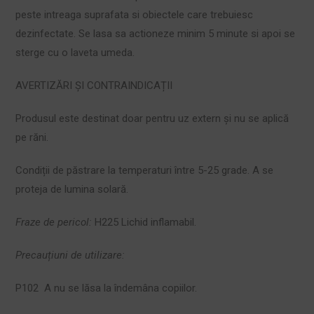
peste intreaga suprafata si obiectele care trebuiesc
dezinfectate. Se lasa sa actioneze minim 5 minute si apoi se
sterge cu o laveta umeda.
AVERTIZĂRI ȘI CONTRAINDICAȚII
Produsul este destinat doar pentru uz extern și nu se aplică
pe răni.
Condiții de păstrare la temperaturi între 5-25 grade. A se
proteja de lumina solară.
Fraze de pericol:
H225 Lichid inflamabil.
Precauțiuni de utilizare:
P102 A nu se lăsa la îndemâna copiilor.