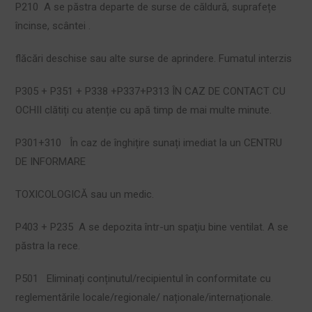
P210 A se păstra departe de surse de căldură, suprafețe
încinse, scântei .
flăcări deschise sau alte surse de aprindere. Fumatul interzis
P305 + P351 + P338 +P337+P313 ÎN CAZ DE CONTACT CU
OCHII clătiți cu atenție cu apă timp de mai multe minute.
P301+310 În caz de înghițire sunați imediat la un CENTRU
DE INFORMARE
TOXICOLOGICĂ sau un medic.
P403 + P235 A se depozita într-un spaţiu bine ventilat. A se
păstra la rece.
P501 Eliminați conținutul/recipientul în conformitate cu
reglementările locale/regionale/ naționale/internaționale.