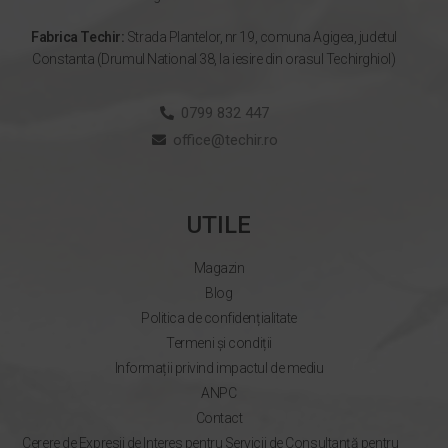
Fabrica Techir:
Strada Plantelor, nr 19, comuna Agigea, judetul
Constanta (Drumul National 38, la iesire din orasul Techirghiol)
0799 832 447
office@techir.ro
UTILE
Magazin
Blog
Politica de confidențialitate
Termeni și condiții
Informații privind impactul de mediu
ANPC
Contact
Cerere de Expresii de Interes pentru Servicii de Consultanță pentru