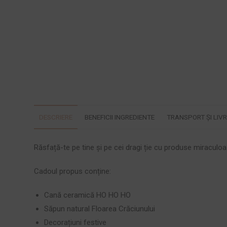
DESCRIERE
BENEFICII INGREDIENTE
TRANSPORT ȘI LIV
Răsfață-te pe tine și pe cei dragi ție cu produse miraculoa
Cadoul propus conține:
Cană ceramică HO HO HO
Săpun natural Floarea Crăciunului
Decorațiuni festive