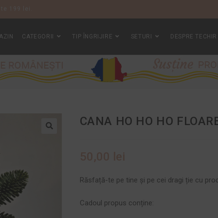
te 199 lei.
AZIN
CATEGORII
TIP ÎNGRIJIRE
SETURI
DESPRE TECHIR
CANA HO HO HO FLOAR
50,00
lei
Răsfață-te pe tine și pe cei dragi ție cu pr
Cadoul propus conține: