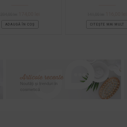
174,00
lei
116,00
lei
204,00
lei
141,00
lei
ADAUGĂ ÎN COȘ
CITEȘTE MAI MULT
Articole recente
Noutăți și trenduri în
cosmetică.