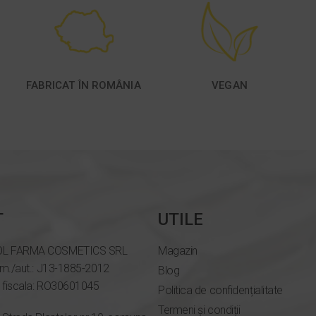
FABRICAT ÎN ROMÂNIA
VEGAN
T
UTILE
OL FARMA COSMETICS SRL
Magazin
om./aut.: J13-1885-2012
Blog
e fiscala: RO30601045
Politica de confidențialitate
Termeni și condiții