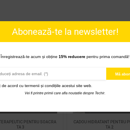
Abonează-te la newsletter!
OUT OF STOCK
Înregistrează-te acum și obține
15% reducere
pentru prima comandă!
Mă abon
t de acord cu
termenii și condițiile acestui site web.
Vei fi printre primii care afla noutatile despre Techir.
TERAPEUTIC PENTRU SOACRA
CADOU HIDRATANT PENTRU P
TA 3
TA 2