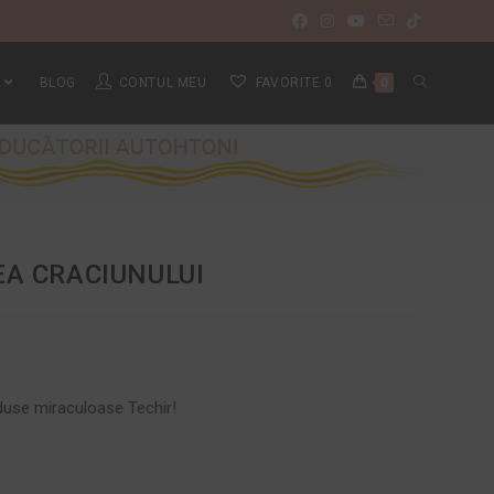
BLOG
CONTUL MEU
FAVORITE
0
0
EA CRACIUNULUI
oduse miraculoase Techir!