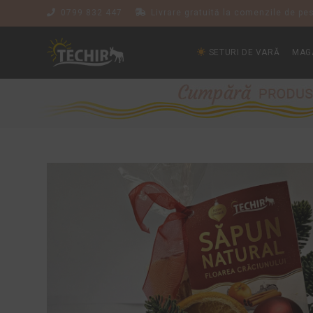
0799 832 447
Livrare gratuită la comenzile de pes
SETURI DE VARĂ
MAG