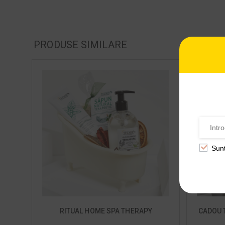
PRODUSE SIMILARE
-15%
Sun
RITUAL HOME SPA THERAPY
CADOU 