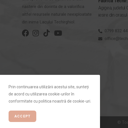
Fabrica Techir:
nastere din dorinta de a valorifica
Agigea, judetul 
altfel resursele naturale neexploatate
iesire din orasul
din inima Lacului Techirghiol.
0799 832 44
office@techi
Prin continuarea utilizării acestui site, sunteți
de acord cu utilizarea cookie-urilor în
conformitate cu politica noastră de cookie-uri.
ACCEPT
© Toa