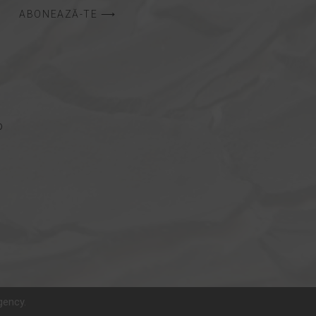
ABONEAZĂ-TE ⟶
p
gency.