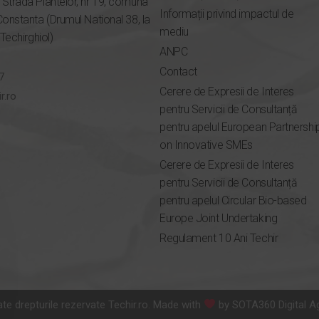
Strada Plantelor, nr 19, comuna
Informații privind impactul de
Constanta (Drumul National 38, la
mediu
 Techirghiol)
ANPC
Contact
7
Cerere de Expresii de Interes
r.ro
pentru Servicii de Consultanță
pentru apelul European Partnershi
on Innovative SMEs
Cerere de Expresii de Interes
pentru Servicii de Consultanță
pentru apelul Circular Bio-based
Europe Joint Undertaking
Regulament 10 Ani Techir
te drepturile rezervate Techir.ro. Made with
by
SOTA360 Digital A