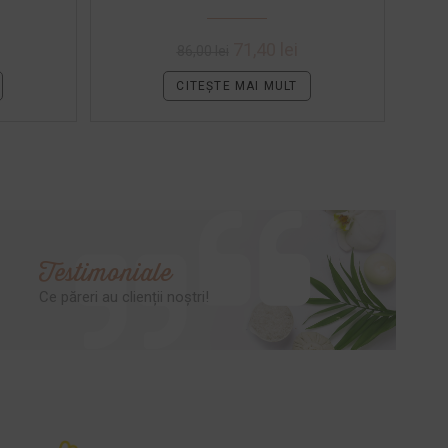
71,40
lei
86,00
lei
CITEȘTE MAI MULT
Testimoniale
Ce păreri au clienții noștri!