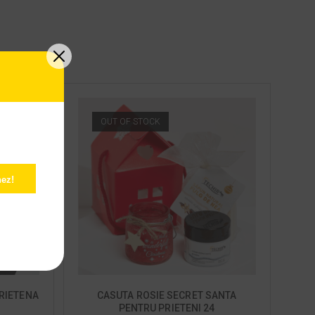
OUT OF STOCK
ez!
RIETENA
CASUTA ROSIE SECRET SANTA
PENTRU PRIETENI 24