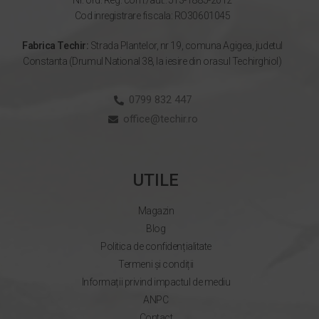
Nr. ord. Reg. com./aut.: J13-1885-2012
Cod inregistrare fiscala: RO30601045
Fabrica Techir:
Strada Plantelor, nr 19, comuna Agigea, judetul
Constanta (Drumul National 38, la iesire din orasul Techirghiol)
0799 832 447
office@techir.ro
UTILE
Magazin
Blog
Politica de confidențialitate
Termeni și condiții
Informații privind impactul de mediu
ANPC
Contact