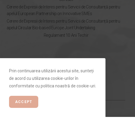
Cerere de Expresii de Interes pentru Servicii de Consultanță pentru
apelul European Partnership on Innovative SMEs
Cerere de Expresii de Interes pentru Servicii de Consultanță pentru
apelul Circular Bio-based Europe Joint Undertaking
Regulament 10 Ani Techir
NEWSLETTER
Prin continuarea utilizării acestui site, sunteți
Rămâi la curent cu ofertele Techir.ro
de acord cu utilizarea cookie-urilor în
conformitate cu politica noastră de cookie-uri.
ACCEPT
ABONEAZĂ-TE ⟶
© Toate drepturile rezervate Techir.ro. Made with
by
SOTA360 Digital
Agency.