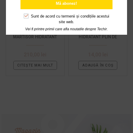
Mă abonez!
Sunt de acord cu
termenii și condițiile acestui
site web.
Vei fi printre primii care afla noutatile despre Techir.
CADOU INIMA
SAPUN NATURAL
MARTISOR HIDRATANT
HIDRATANT PLIN DE
PENTRU MAMA
IUBIRE FIGURINE
210,00
lei
14,00
lei
CITEȘTE MAI MULT
ADAUGĂ ÎN COȘ
Magazin