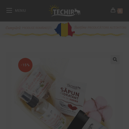
MENIU
0
-15%