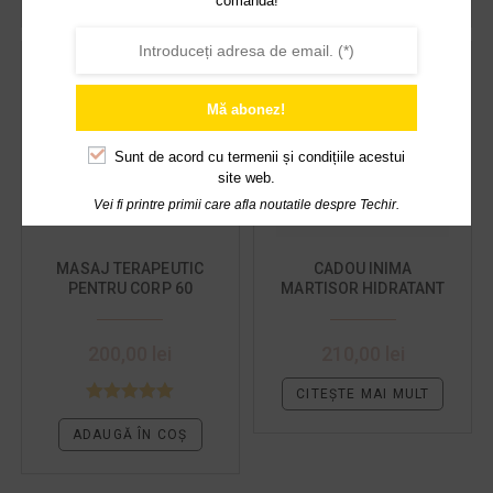
OUT OF STOCK
Mă abonez!
Sunt de acord cu
termenii și condițiile acestui
site web.
Vei fi printre primii care afla noutatile despre Techir.
MASAJ TERAPEUTIC
CADOU INIMA
PENTRU CORP 60
MARTISOR HIDRATANT
MINUTE URBAN MASAJ
PENTRU MAMA
200,00
lei
210,00
lei
CITEȘTE MAI MULT
Evaluat la
ADAUGĂ ÎN COȘ
5.00
din 5