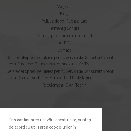
Magazin
Blog
Politica de confidențialitate
Termeni și condiții
Informații privind impactul de mediu
ANPC
Contact
Cerere de Expresii de Interes pentru Servicii de Consultanță pentru
apelul European Partnership on Innovative SMEs
Cerere de Expresii de Interes pentru Servicii de Consultanță pentru
apelul Circular Bio-based Europe Joint Undertaking
Regulament 10 Ani Techir
NEWSLETTER
Prin continuarea utilizării acestui site, sunteți
Rămâi la curent cu ofertele Techir.ro
de acord cu utilizarea cookie-urilor în