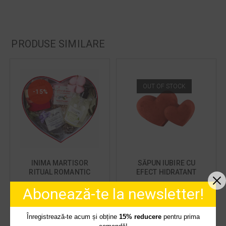
PRODUSE SIMILARE
OUT OF STOCK
-15%
INIMA MARTISOR
SĂPUN IUBIRE CU
RITUAL ROMANTIC
EFECT HIDRATANT
Abonează-te la newsletter!
119,00
lei
12,00
lei
140,00
lei
Înregistrează-te acum și obține
15% reducere
pentru prima
ADAUGĂ ÎN COȘ
CITEȘTE MAI MULT
comandă!