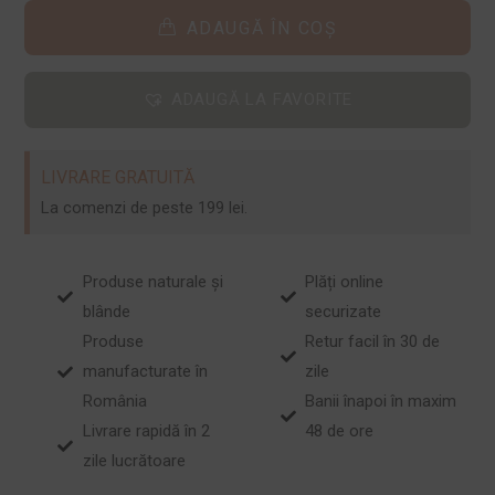
ADAUGĂ ÎN COȘ
ADAUGĂ LA FAVORITE
LIVRARE GRATUITĂ
La comenzi de peste 199 lei.
Produse naturale și
Plăți online
blânde
securizate
Produse
Retur facil în 30 de
manufacturate în
zile
România
Banii înapoi în maxim
Livrare rapidă în 2
48 de ore
zile lucrătoare