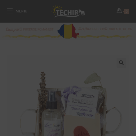
MENIU
0