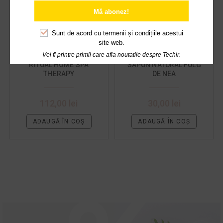
Mă abonez!
Sunt de acord cu
termenii și condițiile acestui
site web.
Vei fi printre primii care afla noutatile despre Techir.
RITUAL HOME SPA
SAPUN NATURAL FULG
THERAPY
DE NEA
112,00
lei
30,00
lei
ADAUGĂ ÎN COȘ
ADAUGĂ ÎN COȘ