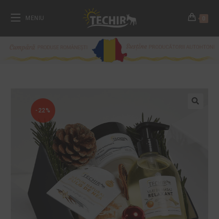
MENIU
0
-22%