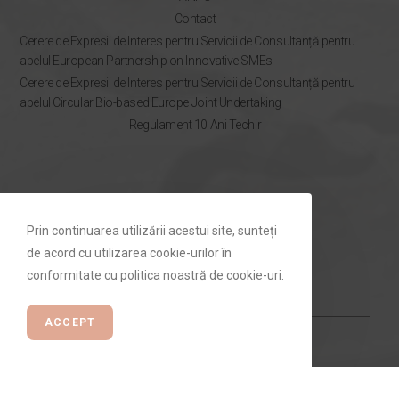
Contact
Cerere de Expresii de Interes pentru Servicii de Consultanță pentru
apelul European Partnership on Innovative SMEs
Cerere de Expresii de Interes pentru Servicii de Consultanță pentru
apelul Circular Bio-based Europe Joint Undertaking
Regulament 10 Ani Techir
NEWSLETTER
Prin continuarea utilizării acestui site, sunteți
Rămâi la curent cu ofertele Techir.ro
de acord cu utilizarea cookie-urilor în
conformitate cu politica noastră de cookie-uri.
ACCEPT
ABONEAZĂ-TE ⟶