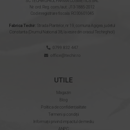
SC TECHIRGHIOL FARMA COSMETICS SRL
Nr. ord. Reg. com./aut.: J13-1885-2012
Cod inregistrare fiscala: RO30601045
Fabrica Techir:
Strada Plantelor, nr 19, comuna Agigea, judetul
Constanta (Drumul National 38, la iesire din orasul Techirghiol)
0799 832 447
office@techir.ro
UTILE
Magazin
Blog
Politica de confidențialitate
Termeni și condiții
Informații privind impactul de mediu
ANPC